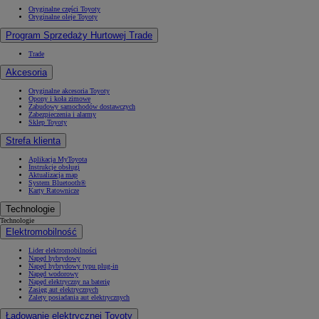
Oryginalne części Toyoty
Oryginalne oleje Toyoty
Program Sprzedaży Hurtowej Trade
Trade
Akcesoria
Oryginalne akcesoria Toyoty
Opony i koła zimowe
Zabudowy samochodów dostawczych
Zabezpieczenia i alarmy
Sklep Toyoty
Strefa klienta
Aplikacja MyToyota
Instrukcje obsługi
Aktualizacja map
System Bluetooth®
Karty Ratownicze
Technologie
Technologie
Elektromobilność
Lider elektromobilności
Napęd hybrydowy
Napęd hybrydowy typu plug-in
Napęd wodorowy
Napęd elektryczny na baterię
Zasięg aut elektrycznych
Zalety posiadania aut elektrycznych
Ładowanie elektrycznej Toyoty