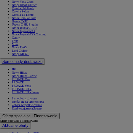
Nowy Yaris Cross
Nowy Urban Cruiser
Corolla Hatchback
Corolla Sedan
Corolla TS Kombi
Nowa Corolla Cross
Toyota C-HR
Toyota C-HR Plug-in
Nowa Toyota C-HR+
Nowa Toyota bZ4X
Nowa Toyota bZ4X Touring
Camry
Prius
Mirai
Nowy RAV4
Land Cruiser
Nowy GR GT
Samochody dostawcze
Hilux
Nowy Hilux
Nowy Hilux Electric
PROACE Max
PROACE
PROACE Verso
PROACE CITY
PROACE CITY Verso
Samochody używane
Umów się na jazdę testową
Zobacz wszystkie cenniki
Konfiguruj swoją Toyotę
Oferty specjalne i Finansowanie
Oferty specjalne i Finansowanie
Aktualne oferty