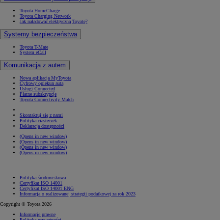
Toyota HomeCharge
Toyota Charging Network
Jak naładować elektryczną Toyotę?
Systemy bezpieczeństwa
Toyota T-Mate
System eCall
Komunikacja z autem
Nowa aplikacja MyToyota
Cyfrowy opiekun auta
Usługi Connected
Płatne subskrypcje
Toyota Connectivity Match
Skontaktuj się z nami
Polityka ciasteczek
Deklaracja dostępności
(Opens in new window)
(Opens in new window)
(Opens in new window)
(Opens in new window)
Polityka środowiskowa
Certyfikat ISO 14001
Certyfikat ISO 14001 ENG
Informacja o realizowanej strategii podatkowej za rok 2023
Copyright © Toyota 2026
Informacje prawne
Polityka prywatności