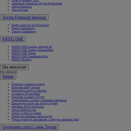
Finał wyprzedaży 2025
Samochody dostawcze Toyota Professional
Oferta biznesowa
Auta używane
Toyota Financial Services
Kredyt niższych rat Toyota Easy
Kredyt standardowy
Leasing standardowy
KINTO ONE
KINTO ONE Leasing niższych rat
KINTO ONE Leasing konsumencki
KINTO ONE Najem
KINTO ONE Zarządzanie flotą
KINTO Mobility
Dla właścicieli
Dla właścicieli
Serwis
Promocje i sezonowe usługi
Pozostałe oferty serwisu
Rezerwacja wizyty w serwisie
Gwarancja Toyota Relax
Pozostałe Gwarancje Toyoty
Ubezpieczenia i naprawy blacharsko-lakiernicze
Innowacyjne usługi dla Twojej wygody
Bezpłatne Akcje Serwisowe
Serwis Dobrych Cen
Serwis w ASO się opłaca
Dostęp do informacji serwisowych
Wykaz wydanych zaświadczeń o odbytym szkoleniu (pdf)
Oryginalne części i oleje Toyota