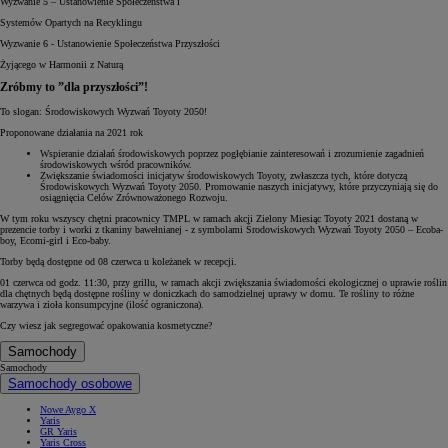
Wyzwanie 5 – Ustanowienie Społeczeństwa i
Systemów Opartych na Recyklingu
Wyzwanie 6 - Ustanowienie Społeczeństwa Przyszłości
Żyjącego w Harmonii z Naturą
Zróbmy to ”dla przyszłości”!
To slogan: Środowiskowych Wyzwań Toyoty 2050!
Proponowane działania na 2021 rok
Wspieranie działań środowiskowych poprzez pogłębianie zainteresowań i zrozumienie zagadnień
środowiskowych wśród pracowników.
Zwiększanie świadomości inicjatyw środowiskowych Toyoty, zwłaszcza tych, które dotyczą
Środowiskowych Wyzwań Toyoty 2050. Promowanie naszych inicjatywy, które przyczyniają się do
osiągnięcia Celów Zrównoważonego Rozwoju.
W tym roku wszyscy chętni pracownicy TMPL w ramach akcji Zielony Miesiąc Toyoty 2021 dostaną w
prezencie torby i worki z tkaniny bawełnianej - z symbolami Środowiskowych Wyzwań Toyoty 2050 – Ecoba-
boy, Ecomi-girl i Eco-baby.
Torby będą dostępne od 08 czerwca u koleżanek w recepcji.
01 czerwca od godz. 11:30, przy grillu, w ramach akcji zwiększania świadomości ekologicznej o uprawie roślin
dla chętnych będą dostępne rośliny w doniczkach do samodzielnej uprawy w domu. Te rośliny to różne
warzywa i zioła konsumpcyjne (ilość ograniczona).
Czy wiesz jak segregować opakowania kosmetyczne?
Samochody
Samochody
Samochody osobowe
Nowe Aygo X
Yaris
GR Yaris
Yaris Cross