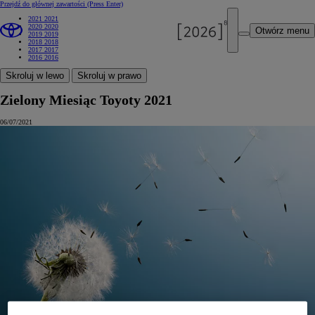
Przejdź do głównej zawartości
(Press Enter)
2021
2021
2020
2020
Otwórz menu
2019
2019
2018
2018
2017
2017
2016
2016
Skroluj w lewo
Skroluj w prawo
Zielony Miesiąc Toyoty 2021
06/07/2021