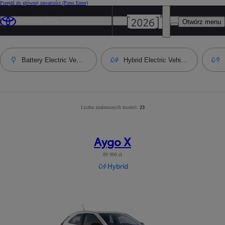
Przejdź do głównej zawartości
(Press Enter)
Wszystkie filtry
Najbardziej popularny
Otwórz menu
Battery Electric Vehicle
Hybrid Electric Vehicle
Liczba znalezionych modeli:
Liczba wyników po zastosowaniu filtrów
23
:
23
Aygo X
89 900 zł
Hybrid