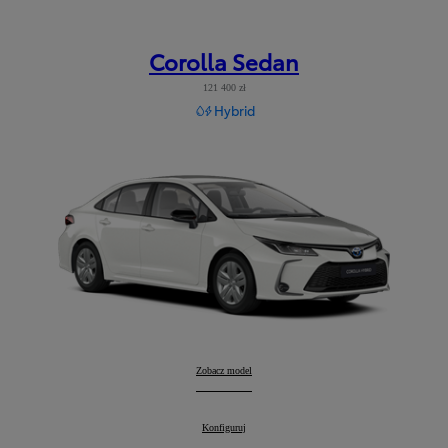
Corolla Sedan
121 400 zł
Hybrid
Corolla Sedan
Zobacz model
:
Corolla Sedan
Konfiguruj
: