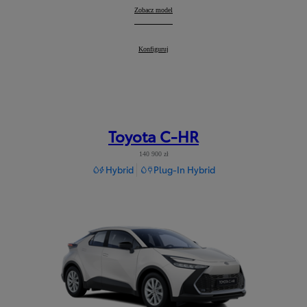
Corolla Cross
Zobacz model
:
Corolla Cross
Konfiguruj
:
Toyota C-HR
140 900 zł
Hybrid
Plug-In Hybrid