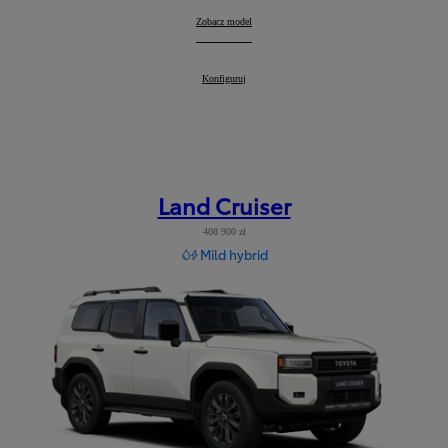
RAV4
Zobacz model
:
RAV4
Konfiguruj
:
Land Cruiser
408 900 zł
Mild hybrid