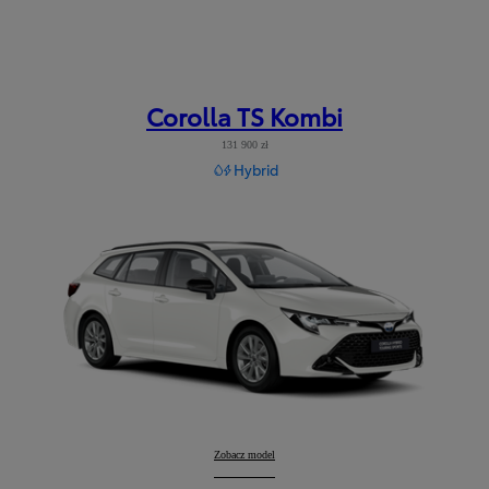
Corolla TS Kombi
131 900 zł
Hybrid
Corolla TS Kombi
Zobacz model
: