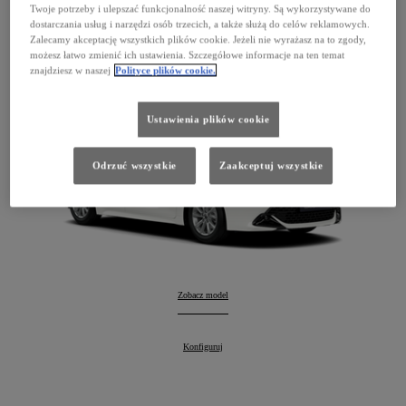
Corolla Hatchback
Twoje potrzeby i ulepszać funkcjonalność naszej witryny. Są wykorzystywane do
dostarczania usług i narzędzi osób trzecich, a także służą do celów reklamowych.
127 900 zł
Zalecamy akceptację wszystkich plików cookie. Jeżeli nie wyrażasz na to zgody,
możesz łatwo zmienić ich ustawienia. Szczegółowe informacje na ten temat
Hybrid
znajdziesz w naszej
Polityce plików cookie.
Ustawienia plików cookie
Odrzuć wszystkie
Zaakceptuj wszystkie
Corolla Hatchback
Zobacz model
:
Corolla Hatchback
Konfiguruj
: