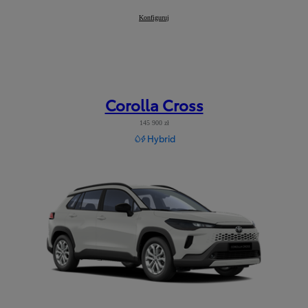
Corolla TS Kombi
Konfiguruj
:
Corolla Cross
145 900 zł
Hybrid