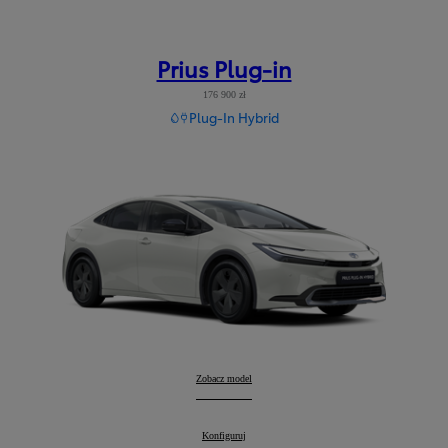
Prius Plug-in
176 900 zł
Plug-In Hybrid
Prius Plug-in
Zobacz model
:
Prius Plug-in
Konfiguruj
: