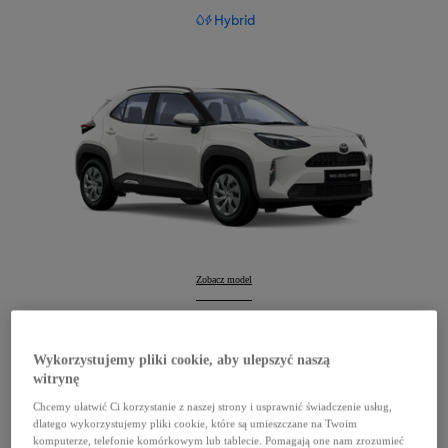
Hybrid
Yaris Cross
Zobacz model
:
Yaris Cross
Konfiguruj
:
Wykorzystujemy pliki cookie, aby ulepszyć naszą
witrynę
Chcemy ułatwić Ci korzystanie z naszej strony i usprawnić świadczenie usług,
dlatego wykorzystujemy pliki cookie, które są umieszczane na Twoim
komputerze, telefonie komórkowym lub tablecie. Pomagają one nam zrozumieć