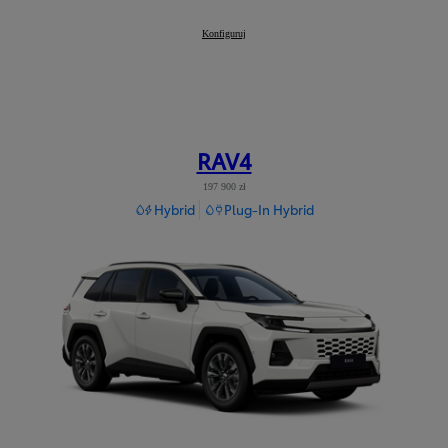
Mirai
Konfiguruj
:
RAV4
197 900 zł
Hybrid
Plug-In Hybrid