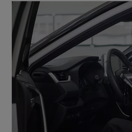
Od
105 300 zł
Corolla Hatchback
HYBRID