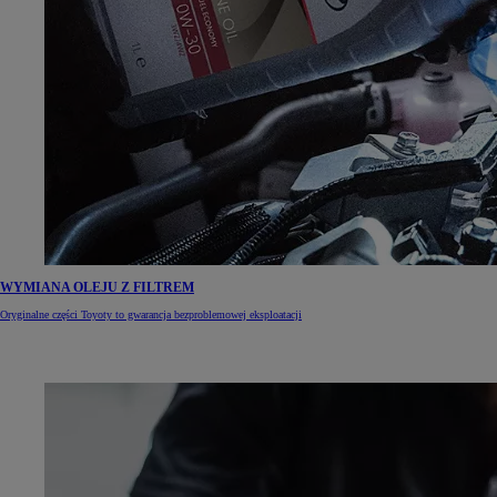
WYMIANA OLEJU Z FILTREM
Oryginalne części Toyoty to gwarancja bezproblemowej eksploatacji