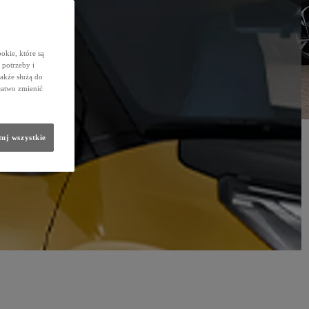
okie, które są
potrzeby i
także służą do
łatwo zmienić
uj wszystkie