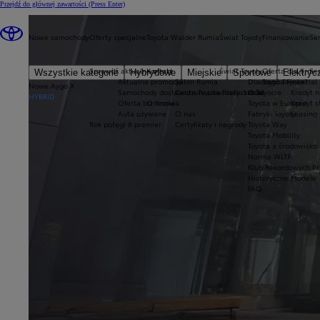
Przejdź do głównej zawartości
(Press Enter)
Nowe samochody
Oferty specjalne
Toyota Walder Rumia
Świat Toyoty
Finansowanie
Ser
Sprawdź aktualne oferty
Kontakt
Świat Toyoty
Oferta dla firm
Se
Wszystkie kategorie
Hybrydowe
Miejskie
Sportowe
Elektryc
Aktualne promocje
Salon Rumia
Dlaczego Toyota?
Toyota Financial
Nowe Aygo X
Samochody dostawcze Toyota Professional
Centrum Likwidacji Szkód
O Toyocie
Kredyt n
HYBRID
Oferta biznesowa
O firmie
Toyota w Europie
Kredyt 
Auta używane
O nas
Fabryki Toyoty
Leasing
Rok potęgi 8 premier
Certyfikaty i nagrody
Toyota Way
Toyota Mobility
Toyota a środowisko
Norma WLTP
Klub Rekordowych Pr
Historyczne Modele
FAQ