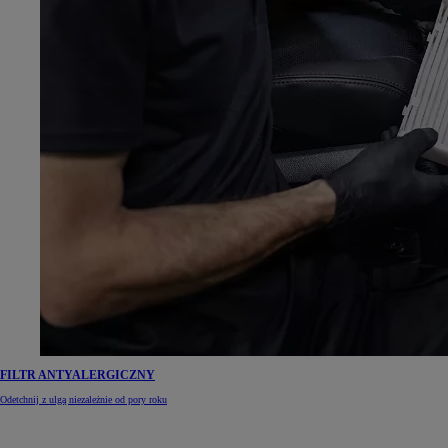
FILTR ANTYALERGICZNY
Odetchnij z ulgą niezależnie od pory roku