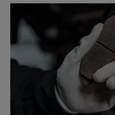
Od
81 900 zł
Yaris Cross
HYBRID