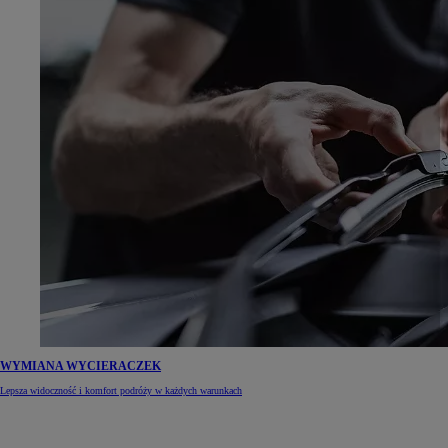
WYMIANA WYCIERACZEK
Lepsza widoczność i komfort podróży w każdych warunkach