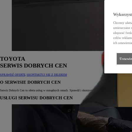
Wykorzystu
Chcemy ułatwi
umieszczane 
ulepszać funk
celów reklamo
ich ustawieni
TOYOTA
Ustawie
SERWIS DOBRYCH CEN
SPRAWDŹ OFERTĘ
SKONTAKTUJ SIĘ Z DILEREM
O SERWISIE DOBRYCH CEN
Serwis Dobrych Cen to oferta usług w rozsądnych cenach. Sprawdź i skorzystaj z usług dla modeli AYGO, Ya
USŁUGI SERWISU DOBRYCH CEN