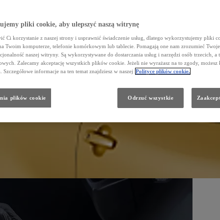
jemy pliki cookie, aby ulepszyć naszą witrynę
ć Ci korzystanie z naszej strony i usprawnić świadczenie usług, dlatego wykorzystujemy pliki co
na Twoim komputerze, telefonie komórkowym lub tablecie. Pomagają one nam zrozumieć Twoje 
cjonalność naszej witryny. Są wykorzystywane do dostarczania usług i narzędzi osób trzecich, a 
wych. Zalecamy akceptację wszystkich plików cookie. Jeżeli nie wyrażasz na to zgody, możesz 
a. Szczegółowe informacje na ten temat znajdziesz w naszej
Polityce plików cookie.
nia plików cookie
Odrzuć wszystkie
Zaakcept
ris, Auris, Corolla, Avensis, Toyota C‑HR, RAV4, Prius, Land Cruiser, Hilux oraz PROACE.