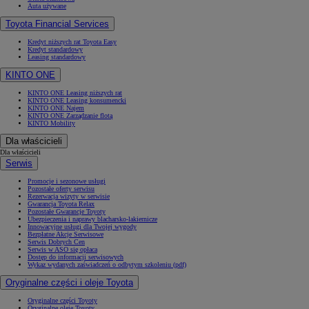
Auta używane
Toyota Financial Services
Kredyt niższych rat Toyota Easy
Kredyt standardowy
Leasing standardowy
KINTO ONE
KINTO ONE Leasing niższych rat
KINTO ONE Leasing konsumencki
KINTO ONE Najem
KINTO ONE Zarządzanie flotą
KINTO Mobility
Dla właścicieli
Dla właścicieli
Serwis
Promocje i sezonowe usługi
Pozostałe oferty serwisu
Rezerwacja wizyty w serwisie
Gwarancja Toyota Relax
Pozostałe Gwarancje Toyoty
Ubezpieczenia i naprawy blacharsko-lakiernicze
Innowacyjne usługi dla Twojej wygody
Bezpłatne Akcje Serwisowe
Serwis Dobrych Cen
Serwis w ASO się opłaca
Dostęp do informacji serwisowych
Wykaz wydanych zaświadczeń o odbytym szkoleniu (pdf)
Oryginalne części i oleje Toyota
Oryginalne części Toyoty
Oryginalne oleje Toyoty