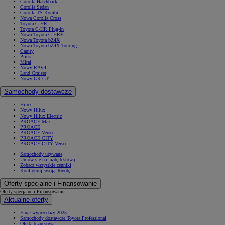
Corolla Hatchback
Corolla Sedan
Corolla TS Kombi
Nowa Corolla Cross
Toyota C-HR
Toyota C-HR Plug-in
Nowa Toyota C-HR+
Nowa Toyota bZ4X
Nowa Toyota bZ4X Touring
Camry
Prius
Mirai
Nowy RAV4
Land Cruiser
Nowy GR GT
Samochody dostawcze
Hilux
Nowy Hilux
Nowy Hilux Electric
PROACE Max
PROACE
PROACE Verso
PROACE CITY
PROACE CITY Verso
Samochody używane
Umów się na jazdę testową
Zobacz wszystkie cenniki
Konfiguruj swoją Toyotę
Oferty specjalne i Finansowanie
Oferty specjalne i Finansowanie
Aktualne oferty
Finał wyprzedaży 2025
Samochody dostawcze Toyota Professional
Oferta biznesowa