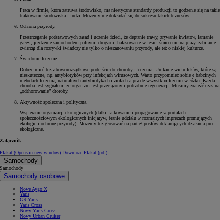
Praca w firmie, która zatruwa środowisko, ma nieetyczne standardy produkcji to godzenie się na takie
traktowanie środowiska i ludzi. Możemy nie dokładać się do sukcesu takich biznesów.
Ochrona przyrody.
Przestrzeganie podstawowych zasad i uczenie dzieci, że deptanie trawy, zrywanie kwiatów, łamanie
gałęzi, jeżdżenie samochodem polnymi drogami, hałasowanie w lesie, śmiecenie na plaży, zabijanie
zwierząt dla rozrywki świadczy nie tylko o nieszanowaniu przyrody, ale też o niskiej kulturze.
Świadome leczenie.
Dobrze mieć też zdroworozsądkowe podejście do choroby i leczenia. Unikanie wielu leków, które są
nieskuteczne, np. antybiotyków przy infekcjach wirusowych. Warto przypomnieć sobie o babcinych
metodach leczenia, naturalnych antybiotykach i ziołach a przede wszystkim leżeniu w łóżku. Każda
choroba jest sygnałem, że organizm jest przeciążony i potrzebuje regeneracji. Musimy znaleźć czas na
„odchorowanie” choroby.
Aktywność społeczna i polityczna.
Wspieranie organizacji ekologicznych (datki, lajkowanie i propagowanie w portalach
społecznościowych ekologicznych inicjatyw, branie udziału w rozmaitych imprezach promujących
ekologie i ochronę przyrody). Możemy też głosować na partie/ posłów deklarujących działania pro-
ekologiczne.
Załącznik
Plakat
(Opens in new window)
Download Plakat (pdf)
Samochody
Samochody
Samochody osobowe
Nowe Aygo X
Yaris
GR Yaris
Yaris Cross
Nowy Yaris Cross
Nowy Urban Cruiser