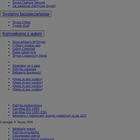
Toyota Charging Network
Jak naładować elektryczną Toyotę?
Systemy bezpieczeństwa
Toyota T-Mate
System eCall
Komunikacja z autem
Nowa aplikacja MyToyota
Cyfrowy opiekun auta
Usługi Connected
Płatne subskrypcje
Toyota Connectivity Match
Skontaktuj się z nami
Polityka ciasteczek
Deklaracja dostępności
(Opens in new window)
(Opens in new window)
(Opens in new window)
(Opens in new window)
Polityka środowiskowa
Certyfikat ISO 14001
Certyfikat ISO 14001 ENG
Informacja o realizowanej strategii podatkowej za rok 2023
Copyright © Toyota 2026
Informacje prawne
Polityka prywatności
Udostępnianie danych
Przetwarzanie danych osobowych