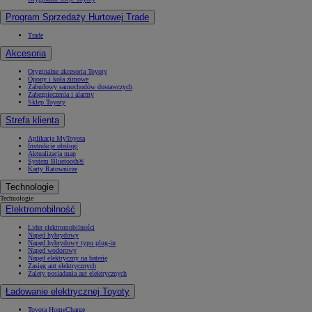
Program Sprzedaży Hurtowej Trade
Trade
Akcesoria
Oryginalne akcesoria Toyoty
Opony i koła zimowe
Zabudowy samochodów dostawczych
Zabezpieczenia i alarmy
Sklep Toyoty
Strefa klienta
Aplikacja MyToyota
Instrukcje obsługi
Aktualizacja map
System Bluetooth®
Karty Ratownicze
Technologie
Technologie
Elektromobilność
Lider elektromobilności
Napęd hybrydowy
Napęd hybrydowy typu plug-in
Napęd wodorowy
Napęd elektryczny na baterię
Zasięg aut elektrycznych
Zalety posiadania aut elektrycznych
Ładowanie elektrycznej Toyoty
Toyota HomeCharge