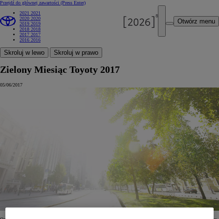
Przejdź do głównej zawartości
(Press Enter)
2021
2021
2020
2020
Otwórz menu
2019
2019
2018
2018
2017
2017
2016
2016
Skroluj w lewo
Skroluj w prawo
Zielony Miesiąc Toyoty 2017
05/06/2017