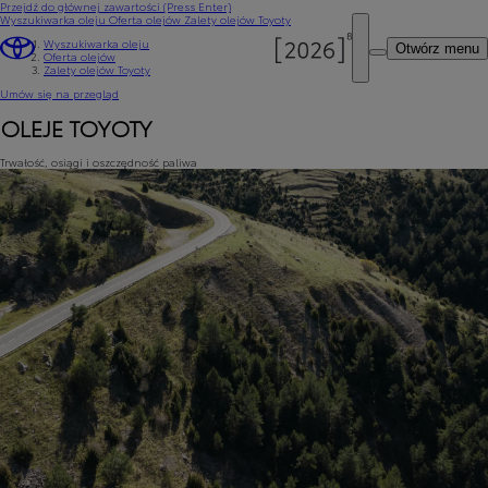
Przejdź do głównej zawartości
(Press Enter)
Wyszukiwarka oleju
Oferta olejów
Zalety olejów Toyoty
Wyszukiwarka oleju
Otwórz menu
Oferta olejów
Zalety olejów Toyoty
Umów się na przegląd
OLEJE TOYOTY
Trwałość, osiągi i oszczędność paliwa