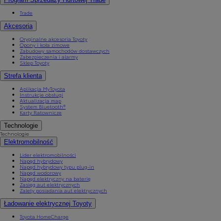
Trade
Akcesoria
Oryginalne akcesoria Toyoty
Opony i koła zimowe
Zabudowy samochodów dostawczych
Zabezpieczenia i alarmy
Sklep Toyoty
Strefa klienta
Aplikacja MyToyota
Instrukcje obsługi
Aktualizacja map
System Bluetooth®
Karty Ratownicze
Technologie
Technologie
Elektromobilność
Lider elektromobilności
Napęd hybrydowy
Napęd hybrydowy typu plug-in
Napęd wodorowy
Napęd elektryczny na baterię
Zasięg aut elektrycznych
Zalety posiadania aut elektrycznych
Ładowanie elektrycznej Toyoty
Toyota HomeCharge