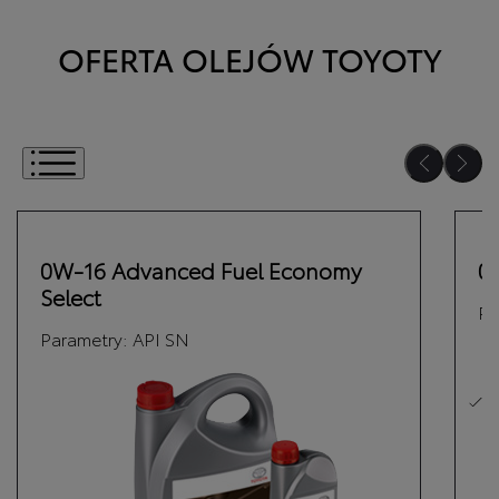
OFERTA OLEJÓW TOYOTY
Wybierz jeden lub kilka olejów
0W-16 Advanced Fuel Economy
0
Select
Pa
Parametry:
API SN