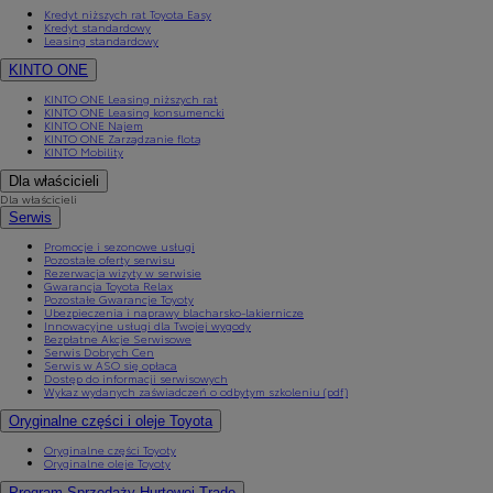
Kredyt niższych rat Toyota Easy
Kredyt standardowy
Leasing standardowy
KINTO ONE
KINTO ONE Leasing niższych rat
KINTO ONE Leasing konsumencki
KINTO ONE Najem
KINTO ONE Zarządzanie flotą
KINTO Mobility
Dla właścicieli
Dla właścicieli
Serwis
Promocje i sezonowe usługi
Pozostałe oferty serwisu
Rezerwacja wizyty w serwisie
Gwarancja Toyota Relax
Pozostałe Gwarancje Toyoty
Ubezpieczenia i naprawy blacharsko-lakiernicze
Innowacyjne usługi dla Twojej wygody
Bezpłatne Akcje Serwisowe
Serwis Dobrych Cen
Serwis w ASO się opłaca
Dostęp do informacji serwisowych
Wykaz wydanych zaświadczeń o odbytym szkoleniu (pdf)
Oryginalne części i oleje Toyota
Oryginalne części Toyoty
Oryginalne oleje Toyoty
Program Sprzedaży Hurtowej Trade