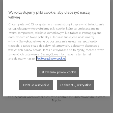
WYBIERZ MODEL, ABY
Wykorzystujemy pliki cookie, aby ulepszyć naszą
SPRAWDZIĆ, JAKI OLEJ
witrynę
REKOMENDUJEMY:
Chcemy ułatwić Ci korzystanie z naszej strony i usprawnić świadczenie
usług, dlatego wykorzystujemy pliki cookie, które są umieszczane na
Twoim komputerze, telefonie komórkowym lub tablecie. Pomagają one
nam zrozumieć Twoje potrzeby i ulepszać funkcjonalność naszej
witryny. Są wykorzystywane do dostarczania usług i narzędzi osób
trzecich, a także służą do celów reklamowych. Zalecamy akceptację
wszystkich plików cookie. Jeżeli nie wyrażasz na to zgody, możesz łatwo
Wybierz model
zmienić ich ustawienia. Szczegółowe informacje na ten temat
znajdziesz w naszej
Polityce plików cookie.
Wybierz wersję
Ustawienia plików cookie
Podane informacje mają charakter poglądowy. Wybierając olej silnikowy,
należy kierować się wytycznymi podanymi w instrukcji obsługi pojazdu,
Odrzuć wszystkie
Zaakceptuj wszystkie
zgodnie z którymi dla wybranego pojazdu może być dopuszczalne
stosowanie innego oleju silnikowego niż olej podany jako „Rekomendacja
pierwsza” lub „Rekomendacja druga” .
W przypadku wątpliwości prosimy o kontakt z Autoryzowanym Dilerem
Toyoty.