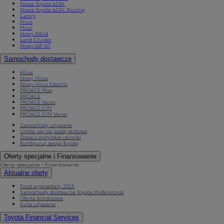
Nowa Toyota bZ4X
Nowa Toyota bZ4X Touring
Camry
Prius
Mirai
Nowy RAV4
Land Cruiser
Nowy GR GT
Samochody dostawcze
Hilux
Nowy Hilux
Nowy Hilux Electric
PROACE Max
PROACE
PROACE Verso
PROACE CITY
PROACE CITY Verso
Samochody używane
Umów się na jazdę testową
Zobacz wszystkie cenniki
Konfiguruj swoją Toyotę
Oferty specjalne i Finansowanie
Oferty specjalne i Finansowanie
Aktualne oferty
Finał wyprzedaży 2025
Samochody dostawcze Toyota Professional
Oferta biznesowa
Auta używane
Toyota Financial Services