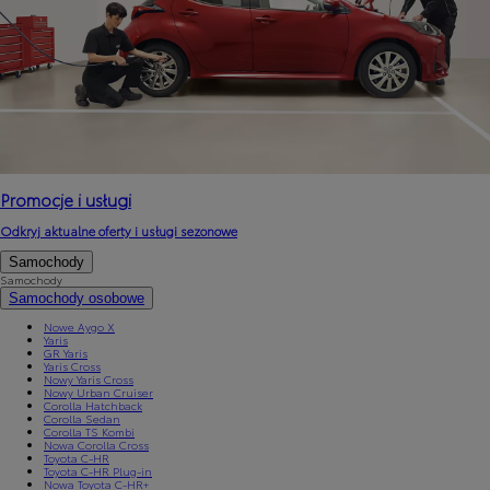
Promocje i usługi
Odkryj aktualne oferty i usługi sezonowe
Samochody
Samochody
Samochody osobowe
Nowe Aygo X
Yaris
GR Yaris
Yaris Cross
Nowy Yaris Cross
Nowy Urban Cruiser
Corolla Hatchback
Corolla Sedan
Corolla TS Kombi
Nowa Corolla Cross
Toyota C-HR
Toyota C-HR Plug-in
Nowa Toyota C-HR+