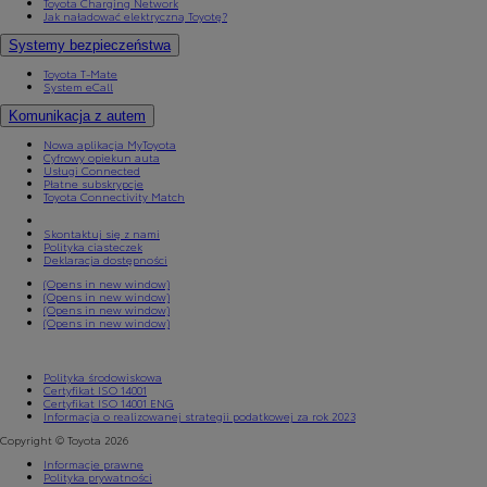
Toyota Charging Network
Jak naładować elektryczną Toyotę?
Systemy bezpieczeństwa
Toyota T-Mate
System eCall
Komunikacja z autem
Nowa aplikacja MyToyota
Cyfrowy opiekun auta
Usługi Connected
Płatne subskrypcje
Toyota Connectivity Match
Skontaktuj się z nami
Polityka ciasteczek
Deklaracja dostępności
(Opens in new window)
(Opens in new window)
(Opens in new window)
(Opens in new window)
Polityka środowiskowa
Certyfikat ISO 14001
Certyfikat ISO 14001 ENG
Informacja o realizowanej strategii podatkowej za rok 2023
Copyright © Toyota 2026
Informacje prawne
Polityka prywatności