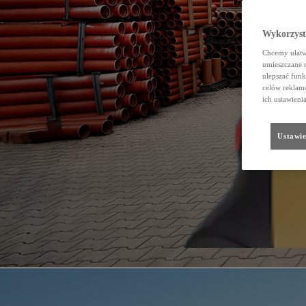
Wykorzystu
Chcemy ułatwi
umieszczane 
ulepszać funk
celów reklamo
ich ustawieni
Ustawie