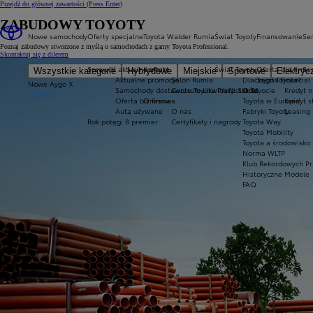
Przejdź do głównej zawartości
(Press Enter)
ZABUDOWY TOYOTY
Nowe samochody
Oferty specjalne
Toyota Walder Rumia
Świat Toyoty
Finansowanie
Ser
Poznaj zabudowy stworzone z myślą o samochodach z gamy Toyota Professional.
Skontaktuj się z dilerem
Sprawdź aktualne oferty
Kontakt
Świat Toyoty
Oferta dla firm
Se
Wszystkie kategorie
Hybrydowe
Miejskie
Sportowe
Elektryc
Aktualne promocje
Salon Rumia
Dlaczego Toyota?
Toyota Financial
Nowe Aygo X
Samochody dostawcze Toyota Professional
Centrum Likwidacji Szkód
O Toyocie
Kredyt n
HYBRID
Oferta biznesowa
O firmie
Toyota w Europie
Kredyt 
Auta używane
O nas
Fabryki Toyoty
Leasing
Rok potęgi 8 premier
Certyfikaty i nagrody
Toyota Way
Toyota Mobility
Toyota a środowisko
Norma WLTP
Klub Rekordowych Pr
Historyczne Modele
FAQ