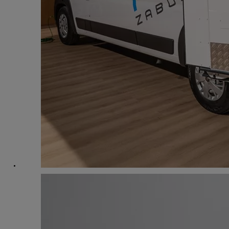
Od
105 300 zł
Corolla Hatchback
HYBRID