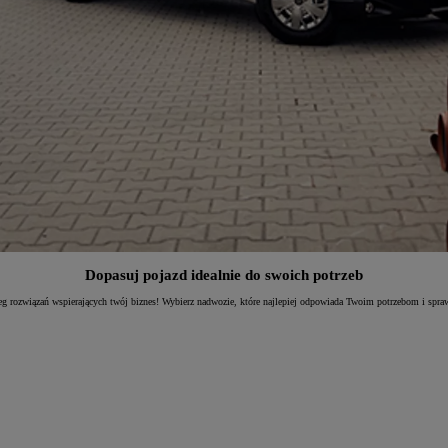
Dopasuj pojazd idealnie do swoich potrzeb
g rozwiązań wspierających twój biznes! Wybierz nadwozie, które najlepiej odpowiada Twoim potrzebom i spra