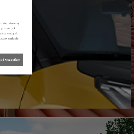
okie, które są
potrzeby i
także służą do
łatwo zmienić
uj wszystkie