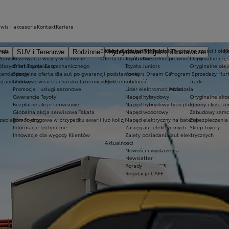
wis i akcesoria
Kontakt
Kariera
rwis
Ekobonus dla hybryd Toyoty
Kluby dla dzieci i młodzieży
Oryginalne części i olej
K
zne
SUV i Terenowe
Rodzinne
Hybrydowe Plug-in
Dostawcze
 Services
Rezerwacja wizyty w serwisie
Oferta dla osób z niepełnosprawnościami
Toyota Kids
Oryginalne częś
iższych rat Toyota Easy
Oferta serwisu mechanicznego
Toyota Juniors
Oryginalne olej
standardowy
Specjalna oferta dla aut po gwarancji podstawowej
Konkurs Dream Car
Program Sprzedaży Hurt
 standardowy
Oferta serwisu blacharsko-lakierniczego
Elektromobilność
Trade
Promocje i usługi sezonowe
Lider elektromobilności
Akcesoria
Gwarancje Toyoty
Napęd hybrydowy
Oryginalne akce
Bezpłatne akcje serwisowe
Napęd hybrydowy typu plug-in
Opony i koła z
Globalna akcja serwisowa Takata
Napęd wodorowy
Zabudowy samo
zebiegów Toyoty
Pomoc drogowa w przypadku awarii lub kolizji
Napęd elektryczny na baterię
Zabezpieczenia 
Informacje techniczne
Zasięg aut elektrycznych
Sklep Toyoty
Innowacje dla wygody Klientów
Zalety posiadania aut elektrycznych
Aktualności
Nowości i wydarzenia
Newsletter
Porady
Regulacje CAFE