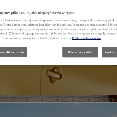
jemy pliki cookie, aby ulepszyć naszą witrynę
ć Ci korzystanie z naszej strony i usprawnić świadczenie usług, dlatego wykorzystujemy pliki co
na Twoim komputerze, telefonie komórkowym lub tablecie. Pomagają one nam zrozumieć Twoje 
cjonalność naszej witryny. Są wykorzystywane do dostarczania usług i narzędzi osób trzecich, a 
wych. Zalecamy akceptację wszystkich plików cookie. Jeżeli nie wyrażasz na to zgody, możesz 
a. Szczegółowe informacje na ten temat znajdziesz w naszej
Polityce plików cookie.
nia plików cookie
Odrzuć wszystkie
Zaakcept