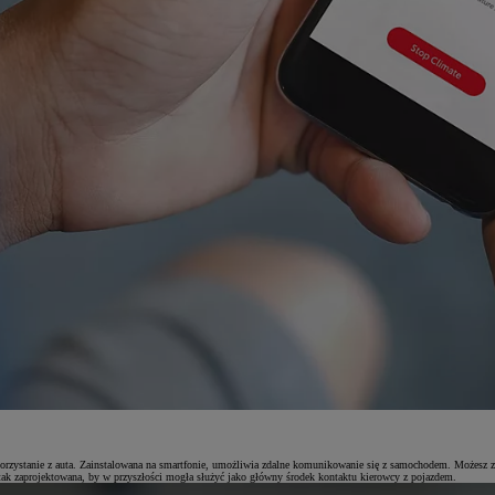
 korzystanie z auta. Zainstalowana na smartfonie, umożliwia zdalne komunikowanie się z samochodem. Możesz
 tak zaprojektowana, by w przyszłości mogła służyć jako główny środek kontaktu kierowcy z pojazdem.