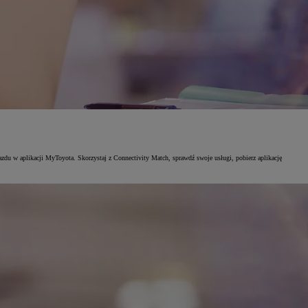
azdu w aplikacji MyToyota. Skorzystaj z Connectivity Match, sprawdź swoje usługi, pobierz aplikację