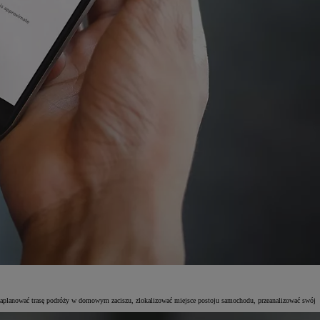
 zaplanować trasę podróży w domowym zaciszu, zlokalizować miejsce postoju samochodu, przeanalizować swój