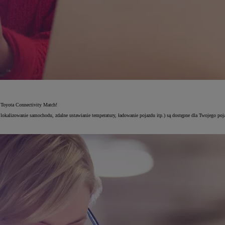
 Toyota Connectivity Match!
lokalizowanie samochodu, zdalne ustawianie temperatury, ładowanie pojazdu itp.) są dostępne dla Twojego poj