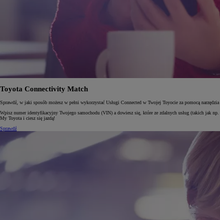
Od
105 300 zł
Corolla Hatchback
HYBRID
Toyota Connectivity Match
Sprawdź, w jaki sposób możesz w pełni wykorzystać Usługi Connected w Twojej Toyocie za pomocą narzędzia
Wpisz numer identyfikacyjny Twojego samochodu (VIN) a dowiesz się, które ze zdalnych usług (takich jak np. 
My Toyota i ciesz się jazdą!
Sprawdź