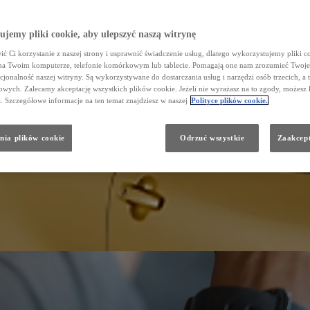
jemy pliki cookie, aby ulepszyć naszą witrynę
ć Ci korzystanie z naszej strony i usprawnić świadczenie usług, dlatego wykorzystujemy pliki co
na Twoim komputerze, telefonie komórkowym lub tablecie. Pomagają one nam zrozumieć Twoje 
cjonalność naszej witryny. Są wykorzystywane do dostarczania usług i narzędzi osób trzecich, a 
wych. Zalecamy akceptację wszystkich plików cookie. Jeżeli nie wyrażasz na to zgody, możesz 
a. Szczegółowe informacje na ten temat znajdziesz w naszej
Polityce plików cookie.
nia plików cookie
Odrzuć wszystkie
Zaakcept