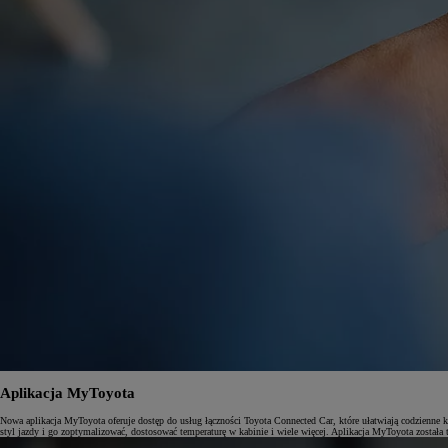
Od
81 900 zł
Yaris Cross
HYBRID
Aplikacja MyToyota
Nowa aplikacja MyToyota oferuje dostęp do usług łączności Toyota Connected Car, które ułatwiają codzienne
styl jazdy i go zoptymalizować, dostosować temperaturę w kabinie i wiele więcej. Aplikacja MyToyota została