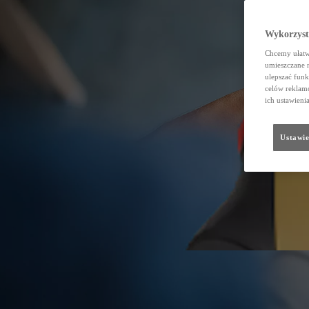
Wykorzystu
Chcemy ułatwi
umieszczane 
ulepszać funk
celów reklamo
ich ustawieni
Ustawie