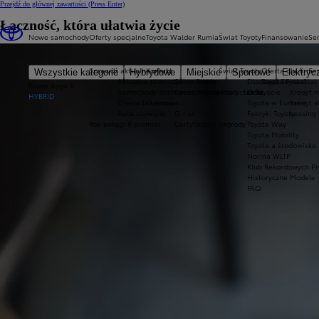
Przejdź do głównej zawartości
(Press Enter)
Łączność, która ułatwia życie
Nowe samochody
Oferty specjalne
Toyota Walder Rumia
Świat Toyoty
Finansowanie
Ser
Sprawdź aktualne oferty
Kontakt
Świat Toyoty
Oferta dla firm
Se
Wszystkie kategorie
Hybrydowe
Miejskie
Sportowe
Elektryc
Aktualne promocje
Salon Rumia
Dlaczego Toyota?
Toyota Financial
Nowe Aygo X
Samochody dostawcze Toyota Professional
Centrum Likwidacji Szkód
O Toyocie
Kredyt n
HYBRID
Oferta biznesowa
O firmie
Toyota w Europie
Kredyt 
Auta używane
O nas
Fabryki Toyoty
Leasing
Rok potęgi 8 premier
Certyfikaty i nagrody
Toyota Way
Toyota Mobility
Toyota a środowisko
Norma WLTP
Klub Rekordowych Pr
Historyczne Modele
FAQ