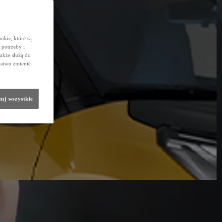
okie, które są
potrzeby i
także służą do
łatwo zmienić
uj wszystkie