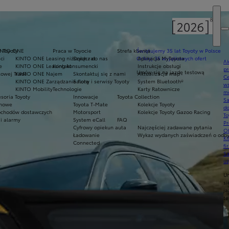
e Toyoty
INTO ONE
Praca w Toyocie
Strefa klienta
Świętujemy 35 lat Toyoty w Polsce
ci
KINTO ONE Leasing niższych rat
Dołącz do nas
Odkryj 35 wyjątkowych ofert
Aplikacja MyToyota
Ak
e
KINTO ONE Leasing konsumencki
Kontakt
Instrukcje obsługi
pr
Umów się na jazdę testową
owej Trade
KINTO ONE Najem
Skontaktuj się z nami
Aktualizacja map
Ce
KINTO ONE Zarządzanie flotą
Salony i serwisy Toyoty
System Bluetooth®
ws
KINTO Mobility
Technologie
Karty Ratownicze
mo
soria Toyoty
Innowacje
Toyota Collection
S
imowe
Toyota T-Mate
Kolekcje Toyoty
do
chodów dostawczych
Motorsport
Kolekcje Toyoty Gazoo Racing
To
i alarmy
System eCall
FAQ
Pr
Cyfrowy opiekun auta
Najczęściej zadawane pytania
Of
Ładowanie
Wykaz wydanych zaświadczeń o odbyt
KI
Connected
fi
S
u
U
si
ja
te