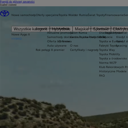
(Press Enter)
Przejdź do głównej zawartości
loaded content
Nowe samochody
Oferty specjalne
Toyota Walder Rumia
Świat Toyoty
Finansowanie
Ser
Sprawdź aktualne oferty
Kontakt
Świat Toyoty
Oferta dla firm
Se
Wszystkie kategorie
Hybrydowe
Miejskie
Sportowe
Elektryc
Aktualne promocje
Salon Rumia
Dlaczego Toyota?
Toyota Financial
Nowe Aygo X
Samochody dostawcze Toyota Professional
Centrum Likwidacji Szkód
O Toyocie
Kredyt n
HYBRID
Oferta biznesowa
O firmie
Toyota w Europie
Kredyt 
Auta używane
O nas
Fabryki Toyoty
Leasing
Rok potęgi 8 premier
Certyfikaty i nagrody
Toyota Way
Toyota Mobility
Toyota a środowisko
Norma WLTP
Klub Rekordowych Pr
Historyczne Modele
FAQ