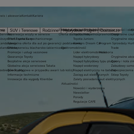
wis i akcesoria
Kontakt
Kariera
rwis
Ekobonus dla hybryd Toyoty
Kluby dla dzieci i młodzieży
Oryginalne części i olej
K
zne
SUV i Terenowe
Rodzinne
Hybrydowe Plug-in
Dostawcze
 Services
Rezerwacja wizyty w serwisie
Oferta dla osób z niepełnosprawnościami
Toyota Kids
Oryginalne częś
iższych rat Toyota Easy
Oferta serwisu mechanicznego
Toyota Juniors
Oryginalne olej
standardowy
Specjalna oferta dla aut po gwarancji podstawowej
Konkurs Dream Car
Program Sprzedaży Hurt
 standardowy
Oferta serwisu blacharsko-lakierniczego
Elektromobilność
Trade
Promocje i usługi sezonowe
Lider elektromobilności
Akcesoria
Gwarancje Toyoty
Napęd hybrydowy
Oryginalne akce
Bezpłatne akcje serwisowe
Napęd hybrydowy typu plug-in
Opony i koła z
Globalna akcja serwisowa Takata
Napęd wodorowy
Zabudowy samo
zebiegów Toyoty
Pomoc drogowa w przypadku awarii lub kolizji
Napęd elektryczny na baterię
Zabezpieczenia 
Informacje techniczne
Zasięg aut elektrycznych
Sklep Toyoty
Innowacje dla wygody Klientów
Zalety posiadania aut elektrycznych
Aktualności
Nowości i wydarzenia
Newsletter
Porady
Regulacje CAFE