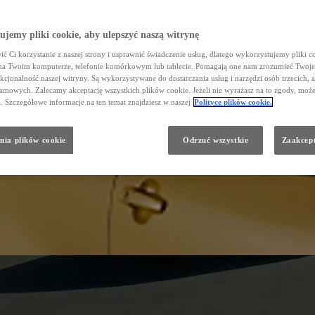
jemy pliki cookie, aby ulepszyć naszą witrynę
ć Ci korzystanie z naszej strony i usprawnić świadczenie usług, dlatego wykorzystujemy pliki co
na Twoim komputerze, telefonie komórkowym lub tablecie. Pomagają one nam zrozumieć Twoje
nkcjonalność naszej witryny. Są wykorzystywane do dostarczania usług i narzędzi osób trzecich, a
amowych. Zalecamy akceptację wszystkich plików cookie. Jeżeli nie wyrażasz na to zgody, może
a. Szczegółowe informacje na ten temat znajdziesz w naszej
Polityce plików cookie.
nia plików cookie
Odrzuć wszystkie
Zaakcept