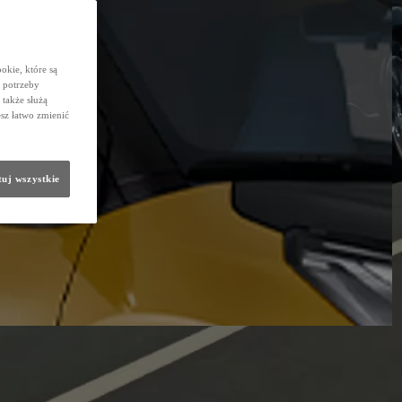
okie, które są
 potrzeby
 także służą
sz łatwo zmienić
uj wszystkie