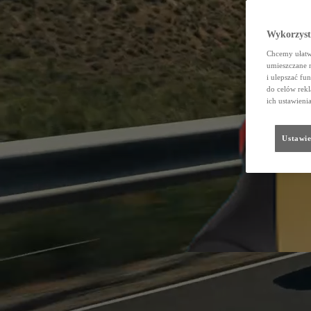
Wykorzystu
Chcemy ułatwi
umieszczane 
i ulepszać fu
do celów rekl
ich ustawieni
Ustawie