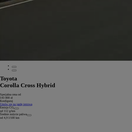
Toyota
Corolla Cross Hybrid
Specjalna cena od
143 800 zł
Konfiguruj
Umów się na jazdę testową
Emisja CO₂
od 112 g/km
Średnie zużycie paliwa
od 4,9 l/100 km