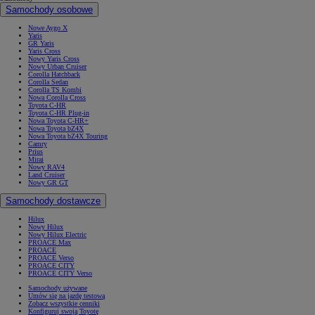
Samochody osobowe
Nowe Aygo X
Yaris
GR Yaris
Yaris Cross
Nowy Yaris Cross
Nowy Urban Cruiser
Corolla Hatchback
Corolla Sedan
Corolla TS Kombi
Nowa Corolla Cross
Toyota C-HR
Toyota C-HR Plug-in
Nowa Toyota C-HR+
Nowa Toyota bZ4X
Nowa Toyota bZ4X Touring
Camry
Prius
Mirai
Nowy RAV4
Land Cruiser
Nowy GR GT
Samochody dostawcze
Hilux
Nowy Hilux
Nowy Hilux Electric
PROACE Max
PROACE
PROACE Verso
PROACE CITY
PROACE CITY Verso
Samochody używane
Umów się na jazdę testową
Zobacz wszystkie cenniki
Konfiguruj swoją Toyotę