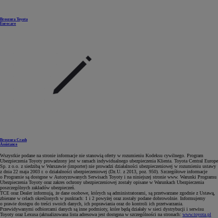
Broszura Toyota
Eurocare
Broszura Crash
Assistance
Wszystkie podane na stronie informacje nie stanowią oferty w rozumieniu Kodeksu cywilnego. Program
Ubezpieczenia Toyoty prowadzony jest w ramach indywidualnego ubezpieczenia Klienta. Toyota Central Europe
Sp. z o.o. z siedzibą w Warszawie (importer) nie prowadzi działalności ubezpieczeniowej w rozumieniu ustawy
z dnia 22 maja 2003 r. o działalności ubezpieczeniowej (Dz.U. z 2013, poz. 950). Szczegółowe informacje
o Programie są dostępne w Autoryzowanych Serwisach Toyoty i na niniejszej stronie www. Warunki Programu
Ubezpieczenia Toyoty oraz zakres ochrony ubezpieczeniowej zostały opisane w Warunkach Ubezpieczenia
poszczególnych zakładów ubezpieczeń.
TCE oraz Dealer informują, że dane osobowe, których są administratorami, są przetwarzane zgodnie z Ustawą,
zbierane w celach określonych w punktach: 1 i 2 powyżej oraz zostały podane dobrowolnie. Informujemy
o prawie dostępu do treści swoich danych, ich poprawiania oraz do kontroli ich przetwarzania.
Przewidywanymi odbiorcami danych są inne podmioty, które będą działały w sieci dystrybucji i serwisu
Toyoty oraz Lexusa (aktualizowana lista adresowa jest dostępna w szczególności na stronach:
www.toyota.pl