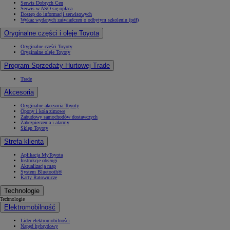
Serwis Dobrych Cen
Serwis w ASO się opłaca
Dostęp do informacji serwisowych
Wykaz wydanych zaświadczeń o odbytym szkoleniu (pdf)
Oryginalne części i oleje Toyota
Oryginalne części Toyoty
Oryginalne oleje Toyoty
Program Sprzedaży Hurtowej Trade
Trade
Akcesoria
Oryginalne akcesoria Toyoty
Opony i koła zimowe
Zabudowy samochodów dostawczych
Zabezpieczenia i alarmy
Sklep Toyoty
Strefa klienta
Aplikacja MyToyota
Instrukcje obsługi
Aktualizacja map
System Bluetooth®
Karty Ratownicze
Technologie
Technologie
Elektromobilność
Lider elektromobilności
Napęd hybrydowy