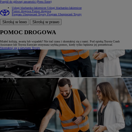
Przejdź do głównej zawartości
(Press Enter)
Usługi blacharsko-lakiernicze
Usługi blacharsko-lakiernicze
Pomoc drogowa
Pomoc drogowa
Program Ubezpieczeń Toyoty
Program Ubezpieczeń Toyoty
Skroluj w lewo
Skroluj w prawo
POMOC DROGOWA
Miałeś kolizję, awarię lub wypadek? Nie trać czasu i skontaktuj się z nami. Pod opieką Toyota Crash
Assistance lub Toyota Eurocare otrzymasz szybką pomoc, kiedy tylko będziesz jej potrzebować.
Skontaktuj się z serwisem Toyoty