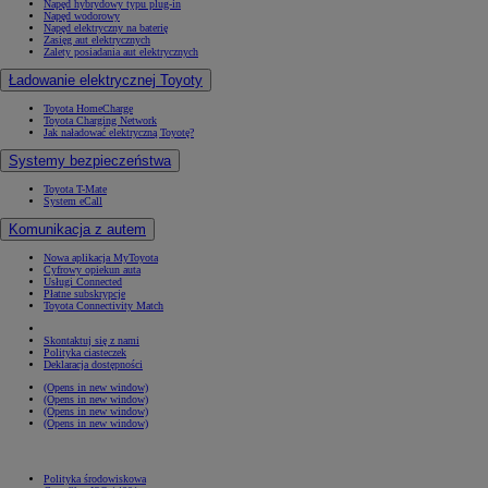
Napęd hybrydowy typu plug-in
Napęd wodorowy
Napęd elektryczny na baterię
Zasięg aut elektrycznych
Zalety posiadania aut elektrycznych
Ładowanie elektrycznej Toyoty
Toyota HomeCharge
Toyota Charging Network
Jak naładować elektryczną Toyotę?
Systemy bezpieczeństwa
Toyota T-Mate
System eCall
Komunikacja z autem
Nowa aplikacja MyToyota
Cyfrowy opiekun auta
Usługi Connected
Płatne subskrypcje
Toyota Connectivity Match
Skontaktuj się z nami
Polityka ciasteczek
Deklaracja dostępności
(Opens in new window)
(Opens in new window)
(Opens in new window)
(Opens in new window)
Polityka środowiskowa