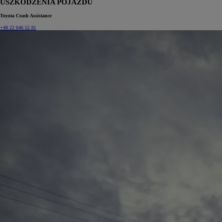
USZKODZENIA POJAZDU
Toyota Crash Assistance
+48 22 646 52 81