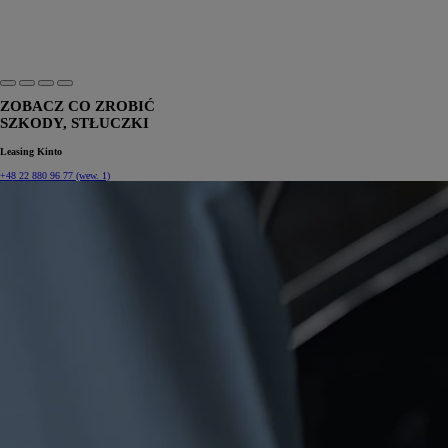
ZOBACZ CO ZROBIĆ
SZKODY, STŁUCZKI
Leasing Kinto
+48 22 880 96 77 (wew. 1)