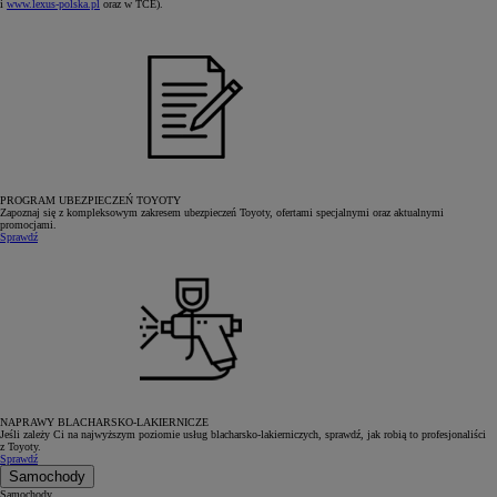
i
www.lexus-polska.pl
oraz w TCE).
PROGRAM UBEZPIECZEŃ TOYOTY
Zapoznaj się z kompleksowym zakresem ubezpieczeń Toyoty, ofertami specjalnymi oraz aktualnymi
promocjami.
Sprawdź
NAPRAWY BLACHARSKO-LAKIERNICZE
Jeśli zależy Ci na najwyższym poziomie usług blacharsko-lakierniczych, sprawdź, jak robią to profesjonaliści
z Toyoty.
Sprawdź
Samochody
Samochody