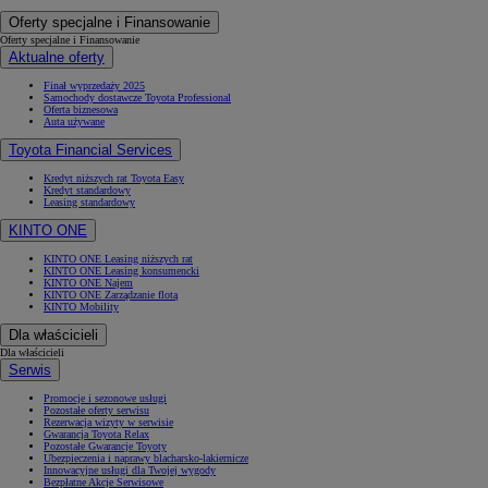
Oferty specjalne i Finansowanie
Oferty specjalne i Finansowanie
Aktualne oferty
Finał wyprzedaży 2025
Samochody dostawcze Toyota Professional
Oferta biznesowa
Auta używane
Toyota Financial Services
Kredyt niższych rat Toyota Easy
Kredyt standardowy
Leasing standardowy
KINTO ONE
KINTO ONE Leasing niższych rat
KINTO ONE Leasing konsumencki
KINTO ONE Najem
KINTO ONE Zarządzanie flotą
KINTO Mobility
Dla właścicieli
Dla właścicieli
Serwis
Promocje i sezonowe usługi
Pozostałe oferty serwisu
Rezerwacja wizyty w serwisie
Gwarancja Toyota Relax
Pozostałe Gwarancje Toyoty
Ubezpieczenia i naprawy blacharsko-lakiernicze
Innowacyjne usługi dla Twojej wygody
Bezpłatne Akcje Serwisowe