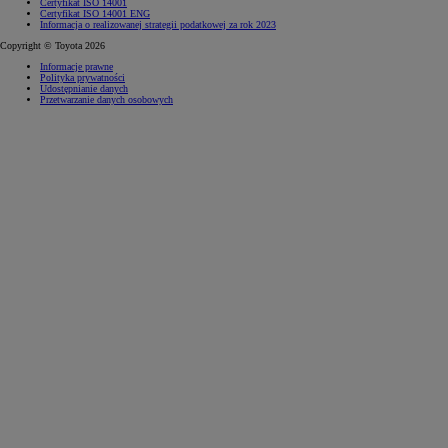
Certyfikat ISO 14001
Certyfikat ISO 14001 ENG
Informacja o realizowanej strategii podatkowej za rok 2023
Copyright © Toyota 2026
Informacje prawne
Polityka prywatności
Udostępnianie danych
Przetwarzanie danych osobowych