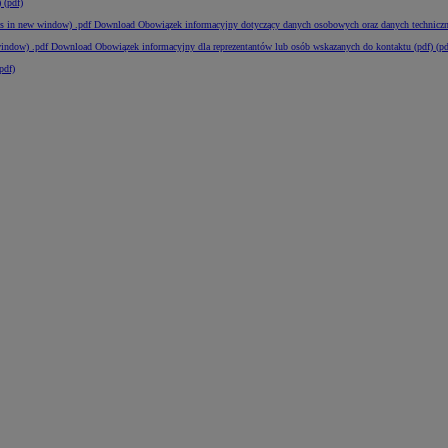
 (pdf)
s in new window)
.pdf
Download Obowiązek informacyjny dotyczący danych osobowych oraz danych techniczny
window)
.pdf
Download Obowiązek informacyjny dla reprezentantów lub osób wskazanych do kontaktu (pdf) (pd
pdf)