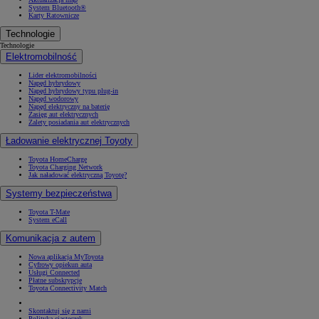
System Bluetooth®
Karty Ratownicze
Technologie
Technologie
Elektromobilność
Lider elektromobilności
Napęd hybrydowy
Napęd hybrydowy typu plug-in
Napęd wodorowy
Napęd elektryczny na baterię
Zasięg aut elektrycznych
Zalety posiadania aut elektrycznych
Ładowanie elektrycznej Toyoty
Toyota HomeCharge
Toyota Charging Network
Jak naładować elektryczną Toyotę?
Systemy bezpieczeństwa
Toyota T-Mate
System eCall
Komunikacja z autem
Nowa aplikacja MyToyota
Cyfrowy opiekun auta
Usługi Connected
Płatne subskrypcje
Toyota Connectivity Match
Skontaktuj się z nami
Polityka ciasteczek