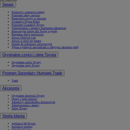
Serwis
Promocje i sezonowe usługi
Pozostałe oferty serwisu
Rezerwacja wizyty w serwisie
Gwarancja Toyota Relax
Pozostałe Gwarancje Toyoty
Ubezpieczenia i naprawy blacharsko-lakiernicze
Innowacyjne usługi dla Twojej wygody
Bezpłatne Akcje Serwisowe
Serwis Dobrych Cen
Serwis w ASO się opłaca
Dostęp do informacji serwisowych
Wykaz wydanych zaświadczeń o odbytym szkoleniu (pdf)
Oryginalne części i oleje Toyota
Oryginalne części Toyoty
Oryginalne oleje Toyoty
Program Sprzedaży Hurtowej Trade
Trade
Akcesoria
Oryginalne akcesoria Toyoty
Opony i koła zimowe
Zabudowy samochodów dostawczych
Zabezpieczenia i alarmy
Sklep Toyoty
Strefa klienta
Aplikacja MyToyota
Instrukcje obsługi
Aktualizacja map