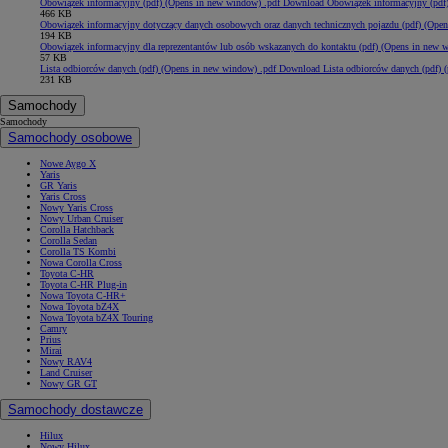
Obowiązek informacyjny (pdf)
(Opens in new window)
.pdf
Download Obowiązek informacyjny (pdf)
466 KB
Obowiązek informacyjny dotyczący danych osobowych oraz danych technicznych pojazdu (pdf)
(Open
194 KB
Obowiązek informacyjny dla reprezentantów lub osób wskazanych do kontaktu (pdf)
(Opens in new 
57 KB
Lista odbiorców danych (pdf)
(Opens in new window)
.pdf
Download Lista odbiorców danych (pdf) (
231 KB
Samochody
Samochody
Samochody osobowe
Nowe Aygo X
Yaris
GR Yaris
Yaris Cross
Nowy Yaris Cross
Nowy Urban Cruiser
Corolla Hatchback
Corolla Sedan
Corolla TS Kombi
Nowa Corolla Cross
Toyota C-HR
Toyota C-HR Plug-in
Nowa Toyota C-HR+
Nowa Toyota bZ4X
Nowa Toyota bZ4X Touring
Camry
Prius
Mirai
Nowy RAV4
Land Cruiser
Nowy GR GT
Samochody dostawcze
Hilux
Nowy Hilux