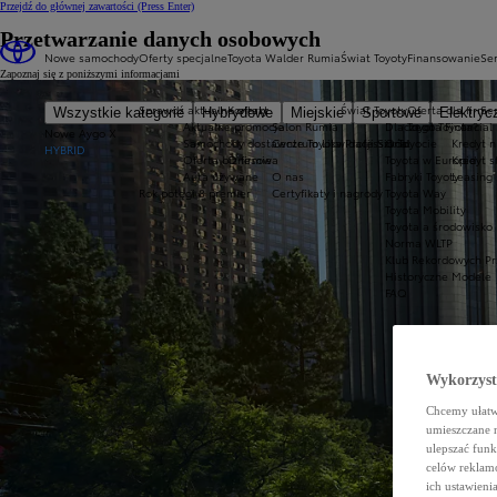
Przejdź do głównej zawartości
(Press Enter)
Przetwarzanie danych osobowych
Nowe samochody
Oferty specjalne
Toyota Walder Rumia
Świat Toyoty
Finansowanie
Ser
Zapoznaj się z poniższymi informacjami
Sprawdź aktualne oferty
Kontakt
Świat Toyoty
Oferta dla firm
Se
Wszystkie kategorie
Hybrydowe
Miejskie
Sportowe
Elektryc
Aktualne promocje
Salon Rumia
Dlaczego Toyota?
Toyota Financial
Nowe Aygo X
Samochody dostawcze Toyota Professional
Centrum Likwidacji Szkód
O Toyocie
Kredyt n
HYBRID
Oferta biznesowa
O firmie
Toyota w Europie
Kredyt 
Auta używane
O nas
Fabryki Toyoty
Leasing
Rok potęgi 8 premier
Certyfikaty i nagrody
Toyota Way
Toyota Mobility
Toyota a środowisko
Norma WLTP
Klub Rekordowych Pr
Historyczne Modele
FAQ
Wykorzystu
Chcemy ułatwi
umieszczane 
ulepszać funk
celów reklamo
ich ustawieni