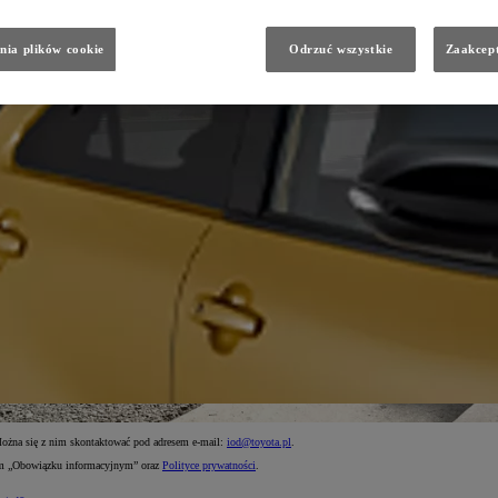
nia plików cookie
Odrzuć wszystkie
Zaakcept
Można się z nim skontaktować pod adresem e-mail:
iod@toyota.pl
.
nym „Obowiązku informacyjnym” oraz
Polityce prywatności
.