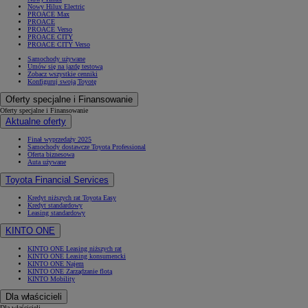
Nowy Hilux Electric
PROACE Max
PROACE
PROACE Verso
PROACE CITY
PROACE CITY Verso
Samochody używane
Umów się na jazdę testową
Zobacz wszystkie cenniki
Konfiguruj swoją Toyotę
Oferty specjalne i Finansowanie
Oferty specjalne i Finansowanie
Aktualne oferty
Finał wyprzedaży 2025
Samochody dostawcze Toyota Professional
Oferta biznesowa
Auta używane
Toyota Financial Services
Kredyt niższych rat Toyota Easy
Kredyt standardowy
Leasing standardowy
Od
81 900 zł
KINTO ONE
Yaris Cross
HYBRID
KINTO ONE Leasing niższych rat
KINTO ONE Leasing konsumencki
KINTO ONE Najem
KINTO ONE Zarządzanie flotą
KINTO Mobility
Dla właścicieli
Dla właścicieli