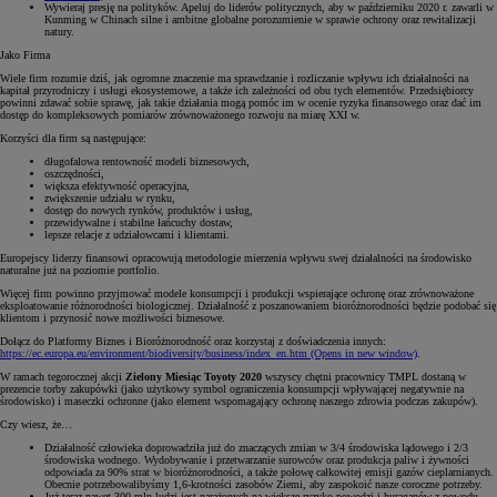
Wywieraj presję na polityków. Apeluj do liderów politycznych, aby w październiku 2020 r. zawarli w
Kunming w Chinach silne i ambitne globalne porozumienie w sprawie ochrony oraz rewitalizacji
natury.
Jako Firma
Wiele firm rozumie dziś, jak ogromne znaczenie ma sprawdzanie i rozliczanie wpływu ich działalności na
kapitał przyrodniczy i usługi ekosystemowe, a także ich zależności od obu tych elementów. Przedsiębiorcy
powinni zdawać sobie sprawę, jak takie działania mogą pomóc im w ocenie ryzyka finansowego oraz dać im
dostęp do kompleksowych pomiarów zrównoważonego rozwoju na miarę XXI w.
Korzyści dla firm są następujące:
długofalowa rentowność modeli biznesowych,
oszczędności,
większa efektywność operacyjna,
zwiększenie udziału w rynku,
dostęp do nowych rynków, produktów i usług,
przewidywalne i stabilne łańcuchy dostaw,
lepsze relacje z udziałowcami i klientami.
Europejscy liderzy finansowi opracowują metodologie mierzenia wpływu swej działalności na środowisko
naturalne już na poziomie portfolio.
Więcej firm powinno przyjmować modele konsumpcji i produkcji wspierające ochronę oraz zrównoważone
eksploatowanie różnorodności biologicznej. Działalność z poszanowaniem bioróżnorodności będzie podobać się
klientom i przynosić nowe możliwości biznesowe.
Dołącz do Platformy Biznes i Bioróżnorodność oraz korzystaj z doświadczenia innych:
https://ec.europa.eu/environment/biodiversity/business/index_en.htm
(Opens in new window)
.
W ramach tegorocznej akcji
Zielony Miesiąc Toyoty 2020
wszyscy chętni pracownicy TMPL dostaną w
prezencie torby zakupówki (jako użytkowy symbol ograniczenia konsumpcji wpływającej negatywnie na
środowisko) i maseczki ochronne (jako element wspomagający ochronę naszego zdrowia podczas zakupów).
Czy wiesz, że…
Działalność człowieka doprowadziła już do znaczących zmian w 3/4 środowiska lądowego i 2/3
środowiska wodnego. Wydobywanie i przetwarzanie surowców oraz produkcja paliw i żywności
odpowiada za 90% strat w bioróżnorodności, a także połowę całkowitej emisji gazów cieplarnianych.
Obecnie potrzebowalibyśmy 1,6-krotności zasobów Ziemi, aby zaspokoić nasze coroczne potrzeby.
Już teraz nawet 300 mln ludzi jest narażonych na większe ryzyko powodzi i huraganów z powodu