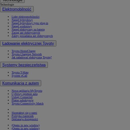
Technologie
Elektromobilność
Lider elektromobilności
Napęd hybrydowy
Napęd hybrydowy typu plug-in
Napęd wodorowy
Napęd elektryczny na baterię
Zasięg aut elektrycznych
Zalety posiadania aut elektrycznych
Ładowanie elektrycznej Toyoty
Toyota HomeCharge
Toyota Charging Network
Jak naładować elektryczną Toyotę?
Systemy bezpieczeństwa
Toyota T-Mate
System eCall
Komunikacja z autem
Nowa aplikacja MyToyota
Cyfrowy opiekun auta
Usługi Connected
Płatne subskrypcje
Toyota Connectivity Match
Skontaktuj się z nami
Polityka ciasteczek
Deklaracja dostępności
(Opens in new window)
(Opens in new window)