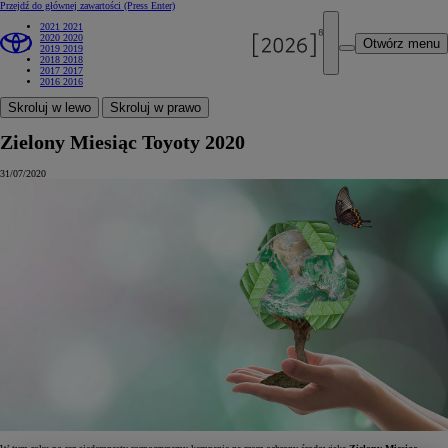
Przejdź do głównej zawartości
(Press Enter)
2021
2021
2020
2020
Otwórz menu
2019
2019
2018
2018
2017
2017
2016
2016
Skroluj w lewo
Skroluj w prawo
Zielony Miesiąc Toyoty 2020
31/07/2020