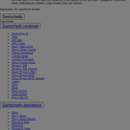
utraty nadbrzeżnych siedlisk i zapewnianej przez nie ochrony.
Zapraszamy do wspólnych działań.
Samochody
Samochody
Samochody osobowe
Nowe Aygo X
Yaris
GR Yaris
Yaris Cross
Nowy Yaris Cross
Nowy Urban Cruiser
Corolla Hatchback
Corolla Sedan
Corolla TS Kombi
Nowa Corolla Cross
Toyota C-HR
Toyota C-HR Plug-in
Nowa Toyota C-HR+
Nowa Toyota bZ4X
Nowa Toyota bZ4X Touring
Camry
Prius
Mirai
Nowy RAV4
Land Cruiser
Nowy GR GT
Samochody dostawcze
Hilux
Nowy Hilux
Nowy Hilux Electric
PROACE Max
PROACE
PROACE Verso