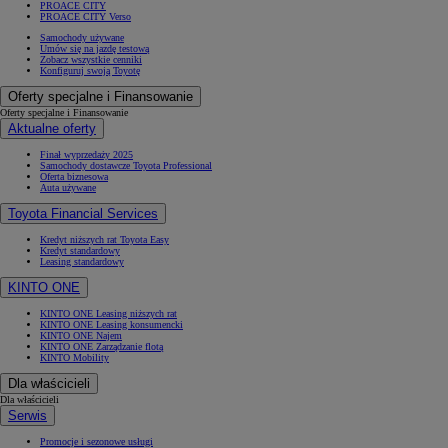
PROACE CITY
PROACE CITY Verso
Samochody używane
Umów się na jazdę testową
Zobacz wszystkie cenniki
Konfiguruj swoją Toyotę
Oferty specjalne i Finansowanie
Oferty specjalne i Finansowanie
Aktualne oferty
Finał wyprzedaży 2025
Samochody dostawcze Toyota Professional
Oferta biznesowa
Auta używane
Toyota Financial Services
Kredyt niższych rat Toyota Easy
Kredyt standardowy
Leasing standardowy
KINTO ONE
KINTO ONE Leasing niższych rat
KINTO ONE Leasing konsumencki
KINTO ONE Najem
KINTO ONE Zarządzanie flotą
KINTO Mobility
Dla właścicieli
Dla właścicieli
Serwis
Promocje i sezonowe usługi