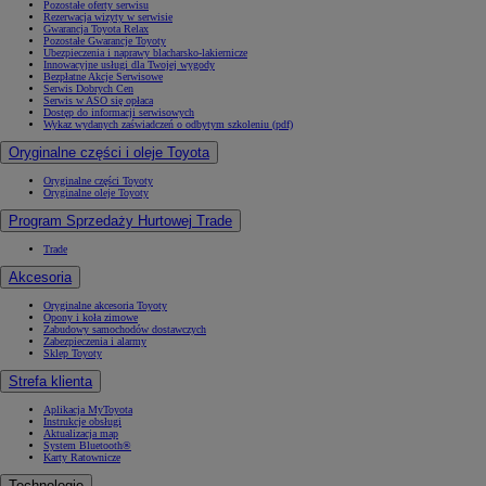
Pozostałe oferty serwisu
Rezerwacja wizyty w serwisie
Gwarancja Toyota Relax
Pozostałe Gwarancje Toyoty
Ubezpieczenia i naprawy blacharsko-lakiernicze
Innowacyjne usługi dla Twojej wygody
Bezpłatne Akcje Serwisowe
Serwis Dobrych Cen
Serwis w ASO się opłaca
Dostęp do informacji serwisowych
Wykaz wydanych zaświadczeń o odbytym szkoleniu (pdf)
Oryginalne części i oleje Toyota
Oryginalne części Toyoty
Oryginalne oleje Toyoty
Program Sprzedaży Hurtowej Trade
Trade
Akcesoria
Oryginalne akcesoria Toyoty
Opony i koła zimowe
Zabudowy samochodów dostawczych
Zabezpieczenia i alarmy
Sklep Toyoty
Strefa klienta
Aplikacja MyToyota
Instrukcje obsługi
Aktualizacja map
System Bluetooth®
Karty Ratownicze
Technologie