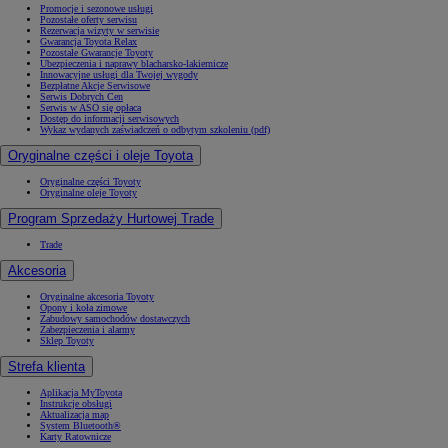
Promocje i sezonowe usługi
Pozostałe oferty serwisu
Rezerwacja wizyty w serwisie
Gwarancja Toyota Relax
Pozostałe Gwarancje Toyoty
Ubezpieczenia i naprawy blacharsko-lakiernicze
Innowacyjne usługi dla Twojej wygody
Bezpłatne Akcje Serwisowe
Serwis Dobrych Cen
Serwis w ASO się opłaca
Dostęp do informacji serwisowych
Wykaz wydanych zaświadczeń o odbytym szkoleniu (pdf)
Oryginalne części i oleje Toyota
Oryginalne części Toyoty
Oryginalne oleje Toyoty
Program Sprzedaży Hurtowej Trade
Trade
Akcesoria
Oryginalne akcesoria Toyoty
Opony i koła zimowe
Zabudowy samochodów dostawczych
Zabezpieczenia i alarmy
Sklep Toyoty
Strefa klienta
Aplikacja MyToyota
Instrukcje obsługi
Aktualizacja map
System Bluetooth®
Karty Ratownicze