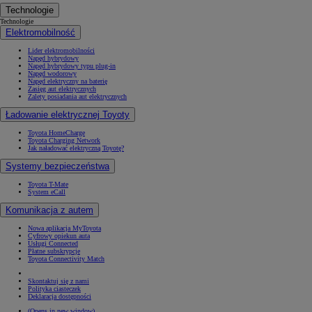
Technologie
Technologie
Elektromobilność
Lider elektromobilności
Napęd hybrydowy
Napęd hybrydowy typu plug-in
Napęd wodorowy
Napęd elektryczny na baterię
Zasięg aut elektrycznych
Zalety posiadania aut elektrycznych
Ładowanie elektrycznej Toyoty
Toyota HomeCharge
Toyota Charging Network
Jak naładować elektryczną Toyotę?
Systemy bezpieczeństwa
Toyota T-Mate
System eCall
Komunikacja z autem
Nowa aplikacja MyToyota
Cyfrowy opiekun auta
Usługi Connected
Płatne subskrypcje
Toyota Connectivity Match
Skontaktuj się z nami
Polityka ciasteczek
Deklaracja dostępności
(Opens in new window)