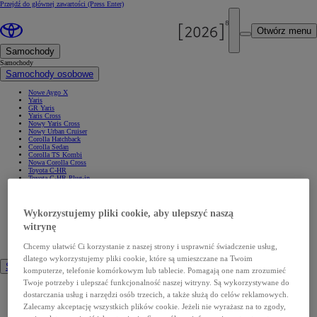
Przejdź do głównej zawartości
(Press Enter)
Otwórz menu
Samochody
Samochody
Samochody osobowe
Nowe Aygo X
Yaris
GR Yaris
Yaris Cross
Nowy Yaris Cross
Nowy Urban Cruiser
Corolla Hatchback
Corolla Sedan
Corolla TS Kombi
Nowa Corolla Cross
Toyota C-HR
Toyota C-HR Plug-in
Nowa Toyota C-HR+
Nowa Toyota bZ4X
Nowa Toyota bZ4X Touring
Camry
Wykorzystujemy pliki cookie, aby ulepszyć naszą
Prius
Mirai
witrynę
Nowy RAV4
Land Cruiser
Chcemy ułatwić Ci korzystanie z naszej strony i usprawnić świadczenie usług,
Nowy GR GT
dlatego wykorzystujemy pliki cookie, które są umieszczane na Twoim
Samochody dostawcze
komputerze, telefonie komórkowym lub tablecie. Pomagają one nam zrozumieć
Twoje potrzeby i ulepszać funkcjonalność naszej witryny. Są wykorzystywane do
Hilux
Nowy Hilux
dostarczania usług i narzędzi osób trzecich, a także służą do celów reklamowych.
Nowy Hilux Electric
Zalecamy akceptację wszystkich plików cookie. Jeżeli nie wyrażasz na to zgody,
PROACE Max
PROACE