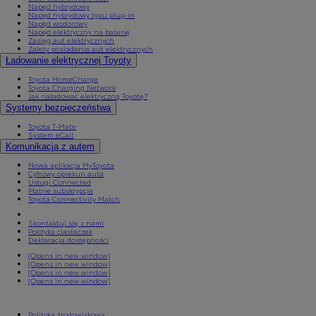
Napęd hybrydowy
Napęd hybrydowy typu plug-in
Napęd wodorowy
Napęd elektryczny na baterię
Zasięg aut elektrycznych
Zalety posiadania aut elektrycznych
Ładowanie elektrycznej Toyoty
Toyota HomeCharge
Toyota Charging Network
Jak naładować elektryczną Toyotę?
Systemy bezpieczeństwa
Toyota T-Mate
System eCall
Komunikacja z autem
Nowa aplikacja MyToyota
Cyfrowy opiekun auta
Usługi Connected
Płatne subskrypcje
Toyota Connectivity Match
Skontaktuj się z nami
Polityka ciasteczek
Deklaracja dostępności
(Opens in new window)
(Opens in new window)
(Opens in new window)
(Opens in new window)
Polityka środowiskowa