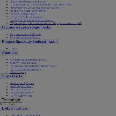
Pozostałe Gwarancje Toyoty
Ubezpieczenia i naprawy blacharsko-lakiernicze
Innowacyjne usługi dla Twojej wygody
Bezpłatne Akcje Serwisowe
Serwis Dobrych Cen
Serwis w ASO się opłaca
Dostęp do informacji serwisowych
Wykaz wydanych zaświadczeń o odbytym szkoleniu (pdf)
Oryginalne części i oleje Toyota
Oryginalne części Toyoty
Oryginalne oleje Toyoty
Program Sprzedaży Hurtowej Trade
Trade
Akcesoria
Oryginalne akcesoria Toyoty
Opony i koła zimowe
Zabudowy samochodów dostawczych
Zabezpieczenia i alarmy
Sklep Toyoty
Strefa klienta
Aplikacja MyToyota
Instrukcje obsługi
Aktualizacja map
System Bluetooth®
Karty Ratownicze
Technologie
Technologie
Elektromobilność
Lider elektromobilności