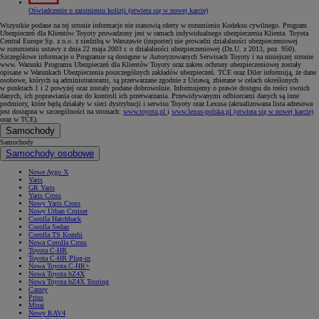
Oświadczenie o zaistnieniu kolizji
(otwiera się w nowej karcie)
Wszystkie podane na tej stronie informacje nie stanowią oferty w rozumieniu Kodeksu cywilnego. Program
Ubezpieczeń dla Klientów Toyoty prowadzony jest w ramach indywidualnego ubezpieczenia Klienta. Toyota
Central Europe Sp. z o.o. z siedzibą w Warszawie (importer) nie prowadzi działalności ubezpieczeniowej
w rozumieniu ustawy z dnia 22 maja 2003 r. o działalności ubezpieczeniowej (Dz.U. z 2013, poz. 950).
Szczegółowe informacje o Programie są dostępne w Autoryzowanych Serwisach Toyoty i na niniejszej stronie
www. Warunki Programu Ubezpieczeń dla Klientów Toyoty oraz zakres ochrony ubezpieczeniowej zostały
opisane w Warunkach Ubezpieczenia poszczególnych zakładów ubezpieczeń. TCE oraz Diler informują, że dane
osobowe, których są administratorami, są przetwarzane zgodnie z Ustawą, zbierane w celach określonych
w punktach 1 i 2 powyżej oraz zostały podane dobrowolnie. Informujemy o prawie dostępu do treści swoich
danych, ich poprawiania oraz do kontroli ich przetwarzania. Przewidywanymi odbiorcami danych są inne
podmioty, które będą działały w sieci dystrybucji i serwisu Toyoty oraz Lexusa (aktualizowana lista adresowa
jest dostępna w szczególności na stronach:
www.toyota.pl
i
www.lexus-polska.pl
(otwiera się w nowej karcie)
oraz w TCE).
Samochody
Samochody
Samochody osobowe
Nowe Aygo X
Yaris
GR Yaris
Yaris Cross
Nowy Yaris Cross
Nowy Urban Cruiser
Corolla Hatchback
Corolla Sedan
Corolla TS Kombi
Nowa Corolla Cross
Toyota C-HR
Toyota C-HR Plug-in
Nowa Toyota C-HR+
Nowa Toyota bZ4X
Nowa Toyota bZ4X Touring
Camry
Prius
Mirai
Nowy RAV4