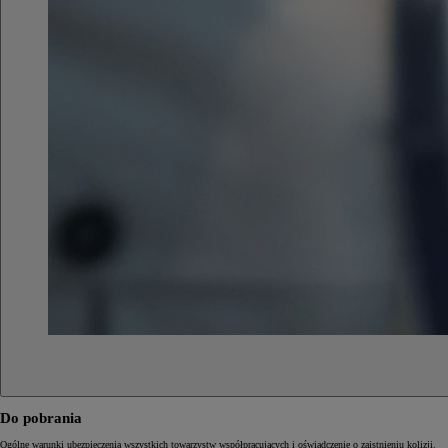
Do pobrania
Ogólne warunki ubezpieczenia wszystkich towarzystw współpracujących i oświadczenie o zaistnieniu kolizji.