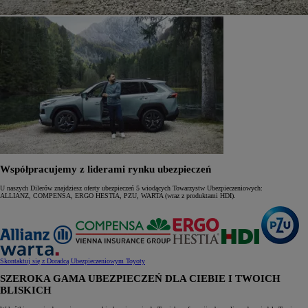
Współpracujemy z liderami rynku ubezpieczeń
U naszych Dilerów znajdziesz oferty ubezpieczeń 5 wiodących Towarzystw Ubezpieczeniowych:
ALLIANZ, COMPENSA, ERGO HESTIA, PZU, WARTA (wraz z produktami HDI).
Skontaktuj się z Doradcą Ubezpieczeniowym Toyoty
SZEROKA GAMA UBEZPIECZEŃ DLA CIEBIE I TWOICH
BLISKICH