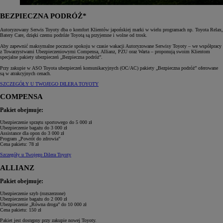
BEZPIECZNA PODRÓŻ*
Autoryzowany Serwis Toyoty dba o komfort Klientów japońskiej marki w wielu programach np. Toyota Relax,
Batery Care, dzięki czemu podróże Toyotą są przyjemne i wolne od trosk.
Aby zapewnić maksymalne poczucie spokoju w czasie wakacji Autoryzowane Serwisy Toyoty – we współpracy
z Towarzystwami Ubezpieczeniowymi Compensa, Allianz, PZU oraz Warta – proponują swoim Klientom
specjalne pakiety ubezpieczeń „Bezpieczna podróż”.
Przy zakupie w ASO Toyota ubezpieczeń komunikacyjnych (OC/AC) pakiety „Bezpieczna podróż” oferowane
są w atrakcyjnych cenach.
SZCZEGÓŁY U TWOJEGO DILERA TOYOTY
COMPENSA
Pakiet obejmuje:
Ubezpieczenie sprzętu sportowego
do 5 000 zł
Ubezpieczenie bagażu
do 3 000 zł
Assistance dla opon
do 3 000 zł
Program „Powrót do zdrowia”
Cena pakietu:
78 zł
Szczegóły u Twojego Dilera Toyoty
ALLIANZ
Pakiet obejmuje:
Ubezpieczenie szyb (rozszerzone)
Ubezpieczenie bagażu
do 2 000 zł
Ubezpieczenie „Równa droga”
do 10 000 zł
Cena pakietu:
150 zł
Pakiet jest dostępny przy zakupie nowej Toyoty.