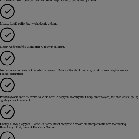
Możesz kupić polisę bez wychodzenia z domu.
Masz wybór spośród wielu ofert w jednym miejscu.
Nie jesteś anonimowy – korzystasz z pomocy Doradcy Toyoty, który wie, w jaki sposób użytkujesz auto
i czego oczekujesz.
Porównywarka rzetelnie zestawia wiele ofert wiodących Towarzystw Ubezpieczeniowych, tak abyś dostał polisę
zgodną z oczekiwaniami.
Dbamy o Twoją wygodę – wszelkie formalności związane z zawarciem ubezpieczenia oraz ewentualną
likwidacją szkody załatwi Doradca z Toyoty.