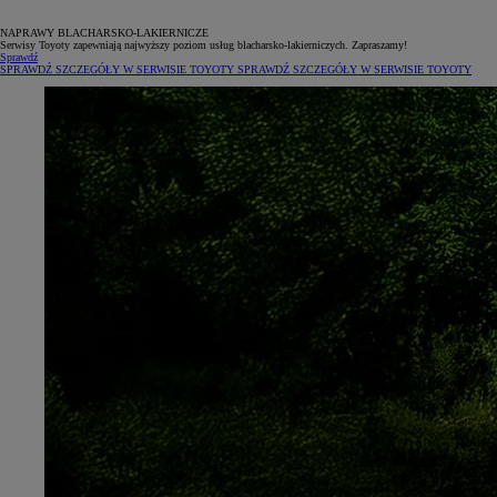
NAPRAWY BLACHARSKO-LAKIERNICZE
Serwisy Toyoty zapewniają najwyższy poziom usług blacharsko-lakierniczych. Zapraszamy!
Sprawdź
SPRAWDŹ SZCZEGÓŁY W SERWISIE TOYOTY
SPRAWDŹ SZCZEGÓŁY W SERWISIE TOYOTY