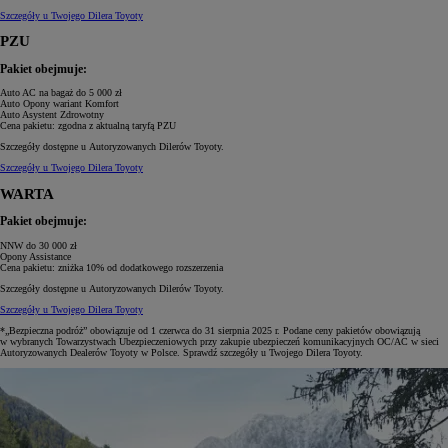
Szczegóły u Twojego Dilera Toyoty
PZU
Pakiet obejmuje:
Auto AC na bagaż
do 5 000 zł
Auto Opony
wariant Komfort
Auto Asystent Zdrowotny
Cena pakietu:
zgodna z aktualną taryfą PZU
Szczegóły dostępne u Autoryzowanych Dilerów Toyoty.
Szczegóły u Twojego Dilera Toyoty
WARTA
Pakiet obejmuje:
NNW
do 30 000 zł
Opony Assistance
Cena pakietu:
zniżka 10% od dodatkowego rozszerzenia
Szczegóły dostępne u Autoryzowanych Dilerów Toyoty.
Szczegóły u Twojego Dilera Toyoty
*„Bezpieczna podróż” obowiązuje od 1 czerwca do 31 sierpnia 2025 r. Podane ceny pakietów obowiązują
w wybranych Towarzystwach Ubezpieczeniowych przy zakupie ubezpieczeń komunikacyjnych OC/AC w sieci
Autoryzowanych Dealerów Toyoty w Polsce. Sprawdź szczegóły u Twojego Dilera Toyoty.