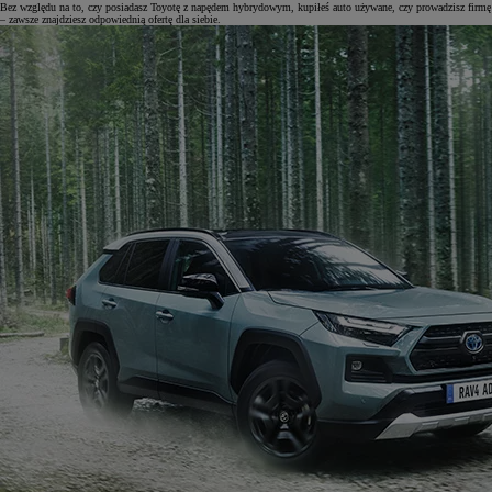
Bez względu na to, czy posiadasz Toyotę z napędem hybrydowym, kupiłeś auto używane, czy prowadzisz firmę
– zawsze znajdziesz odpowiednią ofertę dla siebie.