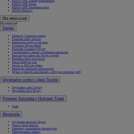
KINTO ONE Leasing konsumencki
KINTO ONE Najem
KINTO ONE Zarządzanie flotą
KINTO Mobility
Dla właścicieli
Dla właścicieli
Serwis
Promocje i sezonowe usługi
Pozostałe oferty serwisu
Rezerwacja wizyty w serwisie
Gwarancja Toyota Relax
Pozostałe Gwarancje Toyoty
Ubezpieczenia i naprawy blacharsko-lakiernicze
Innowacyjne usługi dla Twojej wygody
Bezpłatne Akcje Serwisowe
Serwis Dobrych Cen
Serwis w ASO się opłaca
Dostęp do informacji serwisowych
Wykaz wydanych zaświadczeń o odbytym szkoleniu (pdf)
Oryginalne części i oleje Toyota
Oryginalne części Toyoty
Oryginalne oleje Toyoty
Program Sprzedaży Hurtowej Trade
Trade
Akcesoria
Oryginalne akcesoria Toyoty
Opony i koła zimowe
Zabudowy samochodów dostawczych
Zabezpieczenia i alarmy