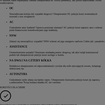
W krótkim czasie dopasujemy warunki ubezpieczenia do Twoich preferencji, aby polisa odpowiadała Twoim
oczekiwaniom.
OC
Nieoczekiwana kolizja lub wypadek drogowy? Ubezpieczenie OC pokryje koszt ewentualnych
roszczeń z tym związanych.
AC
Uszkodzenie auta/ kradzież? Sprawca pozostaje nieznany? AC pokryje koszt naprawy auta i ochroni
przed finansowymi konsekwencjami jego kradzieży.
NNW
Zdarzył się nieszczęśliwy wypadek? NNW ochroni od jego następstw zarówno Ciebie jak i pasażerów.
ASSISTANCE
Unieruchomienie pojazdu? Otrzymasz niezbędną pomoc drogową, tak abyś mógł kontynuować
podróż lub ubezpieczyciel pokryje koszt noclegu w hotelu.
NA DWA I NA CZTERY KÓŁKA
Dodatkowe ubezpieczenie od odpowiedzialności cywilne dla osób używających roweru, hulajnogi
elektrycznej itp.
AUTOSZYBA
Uszkodzenie szyby zdarza się bardzo często. Ubezpieczenie Autoszyba pokryje koszt jej naprawy,
a jednocześnie Twoja kolejna składka AC nie wzrośnie.
KORZYŚCI DLA CIEBIE
Oszczędzasz czas i pieniądze na znalezienie odpowiedniej polisy ubezpieczeniowej.