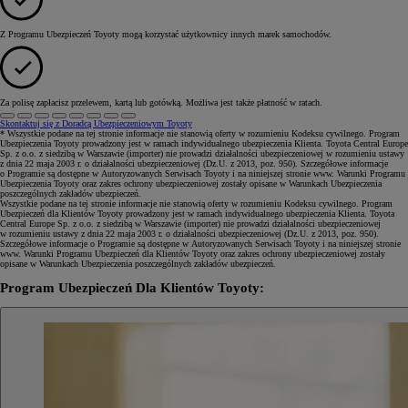
Z Programu Ubezpieczeń Toyoty mogą korzystać użytkownicy innych marek samochodów.
Za polisę zapłacisz przelewem, kartą lub gotówką. Możliwa jest także płatność w ratach.
Skontaktuj się z Doradcą Ubezpieczeniowym Toyoty
* Wszystkie podane na tej stronie informacje nie stanowią oferty w rozumieniu Kodeksu cywilnego. Program
Ubezpieczenia Toyoty prowadzony jest w ramach indywidualnego ubezpieczenia Klienta. Toyota Central Europe
Sp. z o.o. z siedzibą w Warszawie (importer) nie prowadzi działalności ubezpieczeniowej w rozumieniu ustawy
z dnia 22 maja 2003 r. o działalności ubezpieczeniowej (Dz.U. z 2013, poz. 950). Szczegółowe informacje
o Programie są dostępne w Autoryzowanych Serwisach Toyoty i na niniejszej stronie www. Warunki Programu
Ubezpieczenia Toyoty oraz zakres ochrony ubezpieczeniowej zostały opisane w Warunkach Ubezpieczenia
poszczególnych zakładów ubezpieczeń.
Wszystkie podane na tej stronie informacje nie stanowią oferty w rozumieniu Kodeksu cywilnego. Program
Ubezpieczeń dla Klientów Toyoty prowadzony jest w ramach indywidualnego ubezpieczenia Klienta. Toyota
Central Europe Sp. z o.o. z siedzibą w Warszawie (importer) nie prowadzi działalności ubezpieczeniowej
w rozumieniu ustawy z dnia 22 maja 2003 r. o działalności ubezpieczeniowej (Dz.U. z 2013, poz. 950).
Szczegółowe informacje o Programie są dostępne w Autoryzowanych Serwisach Toyoty i na niniejszej stronie
www. Warunki Programu Ubezpieczeń dla Klientów Toyoty oraz zakres ochrony ubezpieczeniowej zostały
opisane w Warunkach Ubezpieczenia poszczególnych zakładów ubezpieczeń.
Program Ubezpieczeń Dla Klientów Toyoty: