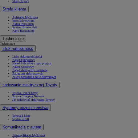
Sklep Toyoty
Strefa klienta
Aplikacja MyToyota
Instrukcje obsługi
Aktualizacja map
System Bluetooth®
Karty Ratownicze
Technologie
Technologie
Elektromobilność
Lider elektromobilności
Napęd hybrydowy
Napęd hybrydowy typu plug-in
Napęd wodorowy
Napęd elektryczny na baterię
Zasięg aut elektrycznych
Zalety posiadania aut elektrycznych
Ładowanie elektrycznej Toyoty
Toyota HomeCharge
Toyota Charging Network
Jak naładować elektryczną Toyotę?
Systemy bezpieczeństwa
Toyota T-Mate
System eCall
Komunikacja z autem
Nowa aplikacja MyToyota