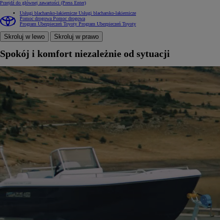
Przejdź do głównej zawartości
(Press Enter)
Usługi blacharsko-lakiernicze
Usługi blacharsko-lakiernicze
Pomoc drogowa
Pomoc drogowa
Program Ubezpieczeń Toyoty
Program Ubezpieczeń Toyoty
Skroluj w lewo
Skroluj w prawo
Spokój i komfort niezależnie od sytuacji