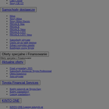
Land Cruiser
Nowy GR GT
Samochody dostawcze
Hilux
Nowy Hilux
Nowy Hilux Electric
PROACE Max
PROACE
PROACE Verso
PROACE CITY
PROACE CITY Verso
Samochody używane
Umów się na jazdę testową
Zobacz wszystkie cenniki
Konfiguruj swoją Toyotę
Oferty specjalne i Finansowanie
Oferty specjalne i Finansowanie
Aktualne oferty
Finał wyprzedaży 2025
Samochody dostawcze Toyota Professional
Oferta biznesowa
Auta używane
Toyota Financial Services
Kredyt niższych rat Toyota Easy
Kredyt standardowy
Leasing standardowy
KINTO ONE
KINTO ONE Leasing niższych rat