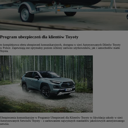
Program ubezpieczeń dla klientów Toyoty
to kompleksowa oferta ubezpieczeń komunikacyjnych, dostępna w sieci Autoryzowanych Dilerów Toyoty
w Polsce. Zapewniają one optymalny poziom ochrony zarówno użytkowników, jak i samochodów marki
Toyota.
Ubezpieczenia komunikacyjne w Programie Ubezpieczeń dla Klientów Toyoty to likwidacja szkody w sieci
Autoryzowanych Serwisów Toyoty – z zachowaniem najwyższych standardów jakościowych autoryzowanego
serwisu.