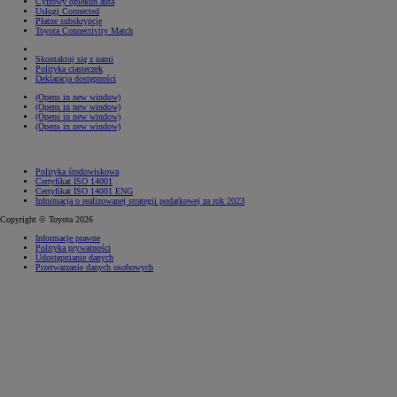
Cyfrowy opiekun auta
Usługi Connected
Płatne subskrypcje
Toyota Connectivity Match
Skontaktuj się z nami
Polityka ciasteczek
Deklaracja dostępności
(Opens in new window)
(Opens in new window)
(Opens in new window)
(Opens in new window)
Polityka środowiskowa
Certyfikat ISO 14001
Certyfikat ISO 14001 ENG
Informacja o realizowanej strategii podatkowej za rok 2023
Copyright © Toyota 2026
Informacje prawne
Polityka prywatności
Udostępnianie danych
Przetwarzanie danych osobowych