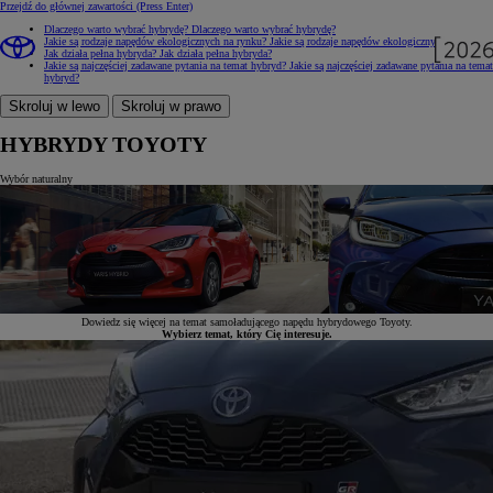
Przejdź do głównej zawartości
(Press Enter)
Dlaczego warto wybrać hybrydę?
Dlaczego warto wybrać hybrydę?
Jakie są rodzaje napędów ekologicznych na rynku?
Jakie są rodzaje napędów ekologicznych na rynku?
Jak działa pełna hybryda?
Jak działa pełna hybryda?
Jakie są najczęściej zadawane pytania na temat hybryd?
Jakie są najczęściej zadawane pytania na temat
hybryd?
Skroluj w lewo
Skroluj w prawo
HYBRYDY TOYOTY
Wybór naturalny
Dowiedz się więcej na temat samoładującego napędu hybrydowego Toyoty.
Wybierz temat, który Cię interesuje.