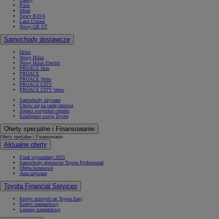
Prius
Mirai
Nowy RAV4
Land Cruiser
Nowy GR GT
Samochody dostawcze
Hilux
Nowy Hilux
Nowy Hilux Electric
PROACE Max
PROACE
PROACE Verso
PROACE CITY
PROACE CITY Verso
Samochody używane
Umów się na jazdę testową
Zobacz wszystkie cenniki
Konfiguruj swoją Toyotę
Oferty specjalne i Finansowanie
Oferty specjalne i Finansowanie
Aktualne oferty
Finał wyprzedaży 2025
Samochody dostawcze Toyota Professional
Oferta biznesowa
Auta używane
Toyota Financial Services
Kredyt niższych rat Toyota Easy
Kredyt standardowy
Leasing standardowy