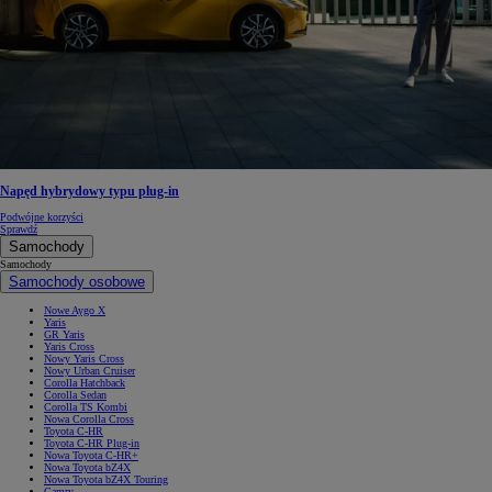
Napęd hybrydowy typu plug-in
Podwójne korzyści
Sprawdź
Samochody
Samochody
Samochody osobowe
Nowe Aygo X
Yaris
GR Yaris
Yaris Cross
Nowy Yaris Cross
Nowy Urban Cruiser
Corolla Hatchback
Corolla Sedan
Corolla TS Kombi
Nowa Corolla Cross
Toyota C-HR
Toyota C-HR Plug-in
Nowa Toyota C-HR+
Nowa Toyota bZ4X
Nowa Toyota bZ4X Touring
Camry