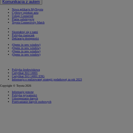
Komunikacja z autem
Nowa aplikacja MyToyota
Cyfrowy opiekun auta
Usługi Connected
Płatne subskrypcje
Toyota Connectivity Match
Skontaktuj się z nami
Polityka ciasteczek
Deklaracja dostępności
(Opens in new window)
(Opens in new window)
(Opens in new window)
(Opens in new window)
Polityka środowiskowa
Certyfikat ISO 14001
Certyfikat ISO 14001 ENG
Informacja o realizowanej strategii podatkowej za rok 2023
Copyright © Toyota 2026
Informacje prawne
Polityka prywatności
Udostępnianie danych
Przetwarzanie danych osobowych