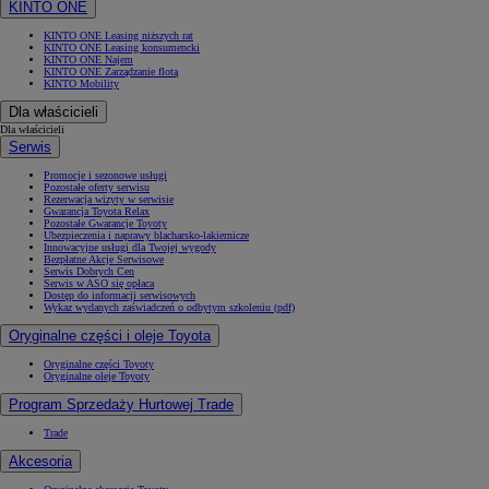
KINTO ONE
KINTO ONE Leasing niższych rat
KINTO ONE Leasing konsumencki
KINTO ONE Najem
KINTO ONE Zarządzanie flotą
KINTO Mobility
Dla właścicieli
Dla właścicieli
Serwis
Promocje i sezonowe usługi
Pozostałe oferty serwisu
Rezerwacja wizyty w serwisie
Gwarancja Toyota Relax
Pozostałe Gwarancje Toyoty
Ubezpieczenia i naprawy blacharsko-lakiernicze
Innowacyjne usługi dla Twojej wygody
Bezpłatne Akcje Serwisowe
Serwis Dobrych Cen
Serwis w ASO się opłaca
Dostęp do informacji serwisowych
Wykaz wydanych zaświadczeń o odbytym szkoleniu (pdf)
Oryginalne części i oleje Toyota
Oryginalne części Toyoty
Oryginalne oleje Toyoty
Program Sprzedaży Hurtowej Trade
Trade
Akcesoria