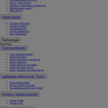
Oryginalne akcesoria Toyoty
Opony i koła zimowe
Zabudowy samochodów dostawczych
Zabezpieczenia i alarmy
Sklep Toyoty
Strefa klienta
Aplikacja MyToyota
Instrukcje obsługi
Aktualizacja map
System Bluetooth®
Karty Ratownicze
Technologie
Technologie
Elektromobilność
Lider elektromobilności
Napęd hybrydowy
Napęd hybrydowy typu plug-in
Napęd wodorowy
Napęd elektryczny na baterię
Zasięg aut elektrycznych
Zalety posiadania aut elektrycznych
Ładowanie elektrycznej Toyoty
Toyota HomeCharge
Toyota Charging Network
Jak naładować elektryczną Toyotę?
Systemy bezpieczeństwa
Toyota T-Mate
System eCall