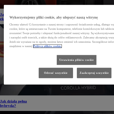
Jakie są rodzaje napędów
Wykorzystujemy pliki cookie, aby ulepszyć naszą witrynę
ekologicznych na rynku?
Chcemy ułatwić Ci korzystanie z naszej strony i usprawnić świadczenie usług, dlatego w
cookie, które są umieszczane na Twoim komputerze, telefonie komórkowym lub tableci
zrozumieć Twoje potrzeby i ulepszać funkcjonalność naszej witryny. Są wykorzystywane
i narzędzi osób trzecich, a także służą do celów reklamowych. Zalecamy akceptację wszy
Jeżeli nie wyrażasz na to zgody, możesz łatwo zmienić ich ustawienia. Szczegółowe info
znajdziesz w naszej
Polityce plików cookie.
Ustawienia plików cookie
Odrzuć wszystkie
Zaakceptuj wszystkie
Jak działa pełna
hybryda?