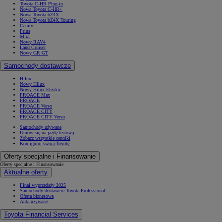
Toyota C-HR Plug-in
Nowa Toyota C-HR+
Nowa Toyota bZ4X
Nowa Toyota bZ4X Touring
Camry
Prius
Mirai
Nowy RAV4
Land Cruiser
Nowy GR GT
Samochody dostawcze
Hilux
Nowy Hilux
Nowy Hilux Electric
PROACE Max
PROACE
PROACE Verso
PROACE CITY
PROACE CITY Verso
Samochody używane
Umów się na jazdę testową
Zobacz wszystkie cenniki
Konfiguruj swoją Toyotę
Oferty specjalne i Finansowanie
Oferty specjalne i Finansowanie
Aktualne oferty
Finał wyprzedaży 2025
Samochody dostawcze Toyota Professional
Oferta biznesowa
Auta używane
Toyota Financial Services