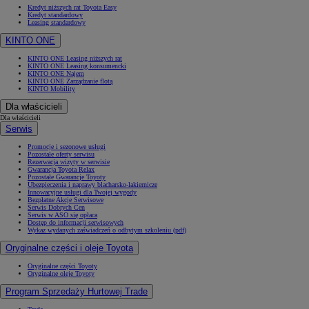
Kredyt niższych rat Toyota Easy
Kredyt standardowy
Leasing standardowy
KINTO ONE
KINTO ONE Leasing niższych rat
KINTO ONE Leasing konsumencki
KINTO ONE Najem
KINTO ONE Zarządzanie flotą
KINTO Mobility
Dla właścicieli
Dla właścicieli
Serwis
Promocje i sezonowe usługi
Pozostałe oferty serwisu
Rezerwacja wizyty w serwisie
Gwarancja Toyota Relax
Pozostałe Gwarancje Toyoty
Ubezpieczenia i naprawy blacharsko-lakiernicze
Innowacyjne usługi dla Twojej wygody
Bezpłatne Akcje Serwisowe
Serwis Dobrych Cen
Serwis w ASO się opłaca
Dostęp do informacji serwisowych
Wykaz wydanych zaświadczeń o odbytym szkoleniu (pdf)
Oryginalne części i oleje Toyota
Oryginalne części Toyoty
Oryginalne oleje Toyoty
Program Sprzedaży Hurtowej Trade