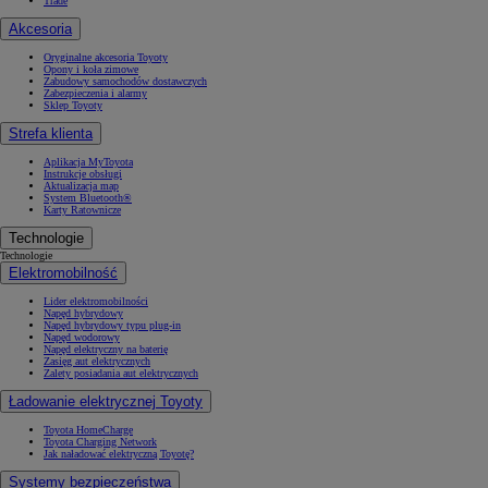
Trade
Akcesoria
Oryginalne akcesoria Toyoty
Opony i koła zimowe
Zabudowy samochodów dostawczych
Zabezpieczenia i alarmy
Sklep Toyoty
Strefa klienta
Aplikacja MyToyota
Instrukcje obsługi
Aktualizacja map
System Bluetooth®
Karty Ratownicze
Technologie
Technologie
Elektromobilność
Lider elektromobilności
Napęd hybrydowy
Napęd hybrydowy typu plug-in
Napęd wodorowy
Napęd elektryczny na baterię
Zasięg aut elektrycznych
Zalety posiadania aut elektrycznych
Ładowanie elektrycznej Toyoty
Toyota HomeCharge
Toyota Charging Network
Jak naładować elektryczną Toyotę?
Systemy bezpieczeństwa