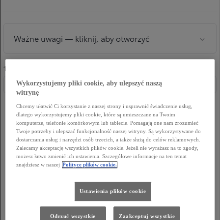
Wykorzystujemy pliki cookie, aby ulepszyć naszą
witrynę
Chcemy ułatwić Ci korzystanie z naszej strony i usprawnić świadczenie usług,
dlatego wykorzystujemy pliki cookie, które są umieszczane na Twoim
komputerze, telefonie komórkowym lub tablecie. Pomagają one nam zrozumieć
Twoje potrzeby i ulepszać funkcjonalność naszej witryny. Są wykorzystywane do
dostarczania usług i narzędzi osób trzecich, a także służą do celów reklamowych.
Zalecamy akceptację wszystkich plików cookie. Jeżeli nie wyrażasz na to zgody,
możesz łatwo zmienić ich ustawienia. Szczegółowe informacje na ten temat
znajdziesz w naszej
Polityce plików cookie.
Ustawienia plików cookie
Odrzuć wszystkie
Zaakceptuj wszystkie