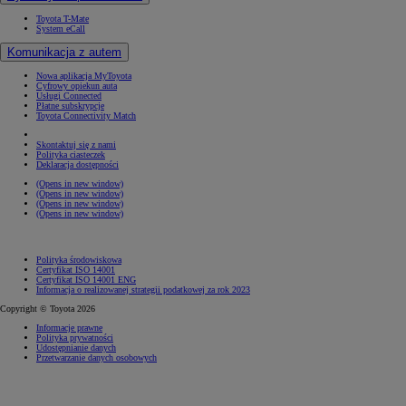
Toyota T-Mate
System eCall
Komunikacja z autem
Nowa aplikacja MyToyota
Cyfrowy opiekun auta
Usługi Connected
Płatne subskrypcje
Toyota Connectivity Match
Skontaktuj się z nami
Polityka ciasteczek
Deklaracja dostępności
(Opens in new window)
(Opens in new window)
(Opens in new window)
(Opens in new window)
Polityka środowiskowa
Certyfikat ISO 14001
Certyfikat ISO 14001 ENG
Informacja o realizowanej strategii podatkowej za rok 2023
Copyright © Toyota 2026
Informacje prawne
Polityka prywatności
Udostępnianie danych
Przetwarzanie danych osobowych