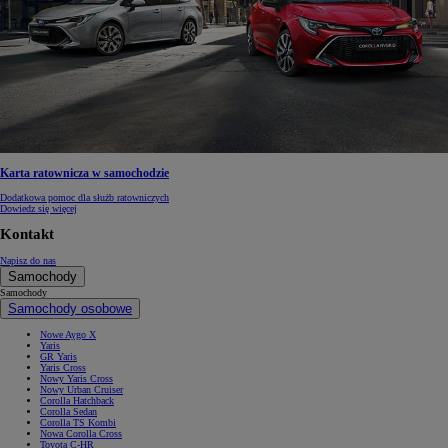
Karta ratownicza w samochodzie
Dodatkowa pomoc dla służb ratowniczych
Dowiedz się więcej
Kontakt
Napisz do nas
Samochody
Samochody
Samochody osobowe
Nowe Aygo X
Yaris
GR Yaris
Yaris Cross
Nowy Yaris Cross
Nowy Urban Cruiser
Corolla Hatchback
Corolla Sedan
Corolla TS Kombi
Nowa Corolla Cross
Toyota C-HR