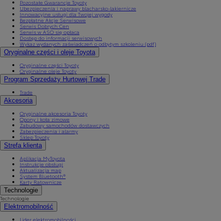
Pozostałe Gwarancje Toyoty
Ubezpieczenia i naprawy blacharsko-lakiernicze
Innowacyjne usługi dla Twojej wygody
Bezpłatne Akcje Serwisowe
Serwis Dobrych Cen
Serwis w ASO się opłaca
Dostęp do informacji serwisowych
Wykaz wydanych zaświadczeń o odbytym szkoleniu (pdf)
Oryginalne części i oleje Toyota
Oryginalne części Toyoty
Oryginalne oleje Toyoty
Program Sprzedaży Hurtowej Trade
Trade
Akcesoria
Oryginalne akcesoria Toyoty
Opony i koła zimowe
Zabudowy samochodów dostawczych
Zabezpieczenia i alarmy
Sklep Toyoty
Strefa klienta
Aplikacja MyToyota
Instrukcje obsługi
Aktualizacja map
System Bluetooth®
Karty Ratownicze
Technologie
Technologie
Elektromobilność
Lider elektromobilności