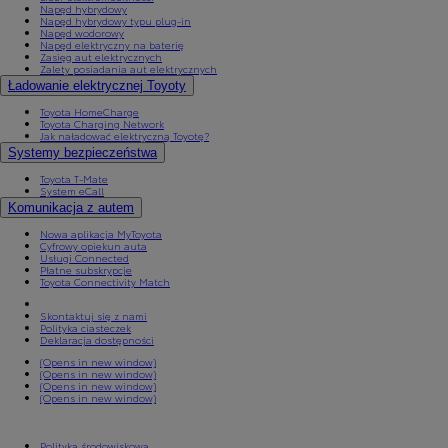
Napęd hybrydowy
Napęd hybrydowy typu plug-in
Napęd wodorowy
Napęd elektryczny na baterię
Zasięg aut elektrycznych
Zalety posiadania aut elektrycznych
Ładowanie elektrycznej Toyoty
Toyota HomeCharge
Toyota Charging Network
Jak naładować elektryczną Toyotę?
Systemy bezpieczeństwa
Toyota T-Mate
System eCall
Komunikacja z autem
Nowa aplikacja MyToyota
Cyfrowy opiekun auta
Usługi Connected
Płatne subskrypcje
Toyota Connectivity Match
Skontaktuj się z nami
Polityka ciasteczek
Deklaracja dostępności
(Opens in new window)
(Opens in new window)
(Opens in new window)
(Opens in new window)
Polityka środowiskowa