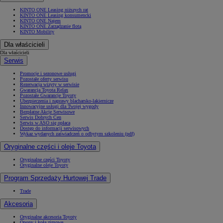
KINTO ONE Leasing niższych rat
KINTO ONE Leasing konsumencki
KINTO ONE Najem
KINTO ONE Zarządzanie flotą
KINTO Mobility
Dla właścicieli
Dla właścicieli
Serwis
Promocje i sezonowe usługi
Pozostałe oferty serwisu
Rezerwacja wizyty w serwisie
Gwarancja Toyota Relax
Pozostałe Gwarancje Toyoty
Ubezpieczenia i naprawy blacharsko-lakiernicze
Innowacyjne usługi dla Twojej wygody
Bezpłatne Akcje Serwisowe
Serwis Dobrych Cen
Serwis w ASO się opłaca
Dostęp do informacji serwisowych
Wykaz wydanych zaświadczeń o odbytym szkoleniu (pdf)
Oryginalne części i oleje Toyota
Oryginalne części Toyoty
Oryginalne oleje Toyoty
Program Sprzedaży Hurtowej Trade
Trade
Akcesoria
Oryginalne akcesoria Toyoty
Opony i koła zimowe