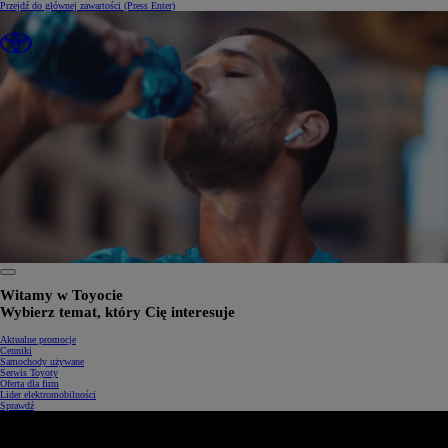
Przejdź do głównej zawartości
(Press Enter)
0:30 / 1:34
Witamy w Toyocie
Wybierz temat, który Cię interesuje
Aktualne promocje
Cenniki
Samochody używane
Serwis Toyoty
Oferta dla firm
Lider elektromobilności
Sprawdź