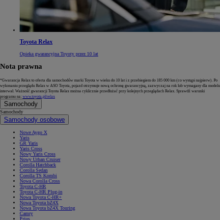
Toyota Relax
Opieka gwarancyjna Toyoty przez 10 lat
Nota prawna
*Gwarancja Relax to oferta dla samochodów marki Toyota w wieku do 10 lat i z przebiegiem do 185 000 km (co wystąpi najpierw). Po
wykonaniu przeglądu Relax w ASO Toyota, pojazd otrzymuje nową ochronę gwarancyjną, zazwyczaj na rok lub wymagany dla modelu
interwał. Ważność gwarancji Toyota Relax można cyklicznie przedłużać przy kolejnych przeglądach Relax. Sprawdź warunki
programu na:
www.toyota.pl/relax
Samochody
Samochody
Samochody osobowe
Nowe Aygo X
Yaris
GR Yaris
Yaris Cross
Nowy Yaris Cross
Nowy Urban Cruiser
Corolla Hatchback
Corolla Sedan
Corolla TS Kombi
Nowa Corolla Cross
Toyota C-HR
Toyota C-HR Plug-in
Nowa Toyota C-HR+
Nowa Toyota bZ4X
Nowa Toyota bZ4X Touring
Camry
Prius