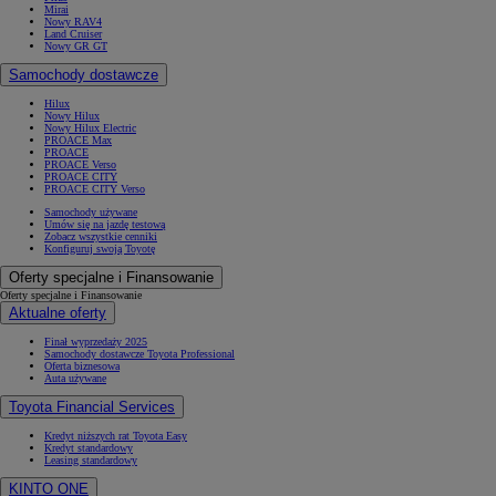
Mirai
Nowy RAV4
Land Cruiser
Nowy GR GT
Samochody dostawcze
Hilux
Nowy Hilux
Nowy Hilux Electric
PROACE Max
PROACE
PROACE Verso
PROACE CITY
PROACE CITY Verso
Samochody używane
Umów się na jazdę testową
Zobacz wszystkie cenniki
Konfiguruj swoją Toyotę
Oferty specjalne i Finansowanie
Oferty specjalne i Finansowanie
Aktualne oferty
Finał wyprzedaży 2025
Samochody dostawcze Toyota Professional
Oferta biznesowa
Auta używane
Toyota Financial Services
Kredyt niższych rat Toyota Easy
Kredyt standardowy
Leasing standardowy
KINTO ONE