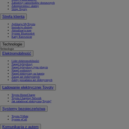
Zabudowy samochodów dostawczych
Zabezpieczenia i alarmy
Sklep Toyoty
Strefa klienta
Aplikacja MyToyota
Instrukcje obsługi
Aktualizacja map
System Bluetooth®
Karty Ratownicze
Technologie
Technologie
Elektromobilność
Lider elektromobilności
Napęd hybrydowy
Napęd hybrydowy typu plug-in
Napęd wodorowy
Napęd elektryczny na baterię
Zasięg aut elektrycznych
Zalety posiadania aut elektrycznych
Ładowanie elektrycznej Toyoty
Toyota HomeCharge
Toyota Charging Network
Jak naładować elektryczną Toyotę?
Systemy bezpieczeństwa
Toyota T-Mate
System eCall
Komunikacja z autem