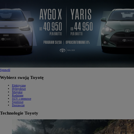
Sprawdź
Wybierz swoją Toyotę
Elektryczne
Hybrydowe
Miejskie
Rodzinne
SUV i terenowe
Sportowe
Dostawcze
Technologie Toyoty