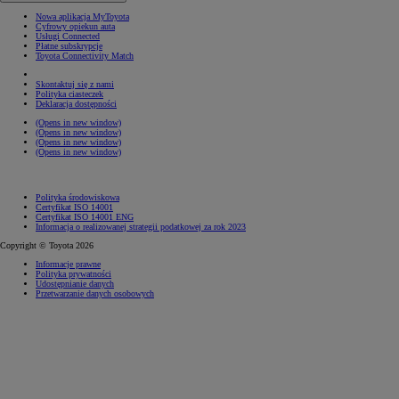
Nowa aplikacja MyToyota
Cyfrowy opiekun auta
Usługi Connected
Płatne subskrypcje
Toyota Connectivity Match
Skontaktuj się z nami
Polityka ciasteczek
Deklaracja dostępności
(Opens in new window)
(Opens in new window)
(Opens in new window)
(Opens in new window)
Polityka środowiskowa
Certyfikat ISO 14001
Certyfikat ISO 14001 ENG
Informacja o realizowanej strategii podatkowej za rok 2023
Copyright © Toyota 2026
Informacje prawne
Polityka prywatności
Udostępnianie danych
Przetwarzanie danych osobowych