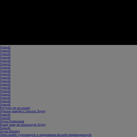
Sprawdź
Sprawdź
Sprawdź
Sprawdź
Sprawdź
Sprawdź
Sprawdź
Sprawdź
Sprawdź
Sprawdź
Sprawdź
Sprawdź
Sprawdź
Sprawdź
Sprawdź
Sprawdź
Sprawdź
Sprawdź
Przygotuj się na wiosnę!
Wykonaj przegląd w Serwisie Toyoty
Sprawdź
Sprawdź
Toyota Professional
Poznaj gamę aut dostawczych Toyoty
Sprawdź
Toyota Mobility
Oferta modeli wyposażonych w udogodnienia dla osób niepełnosprawnych