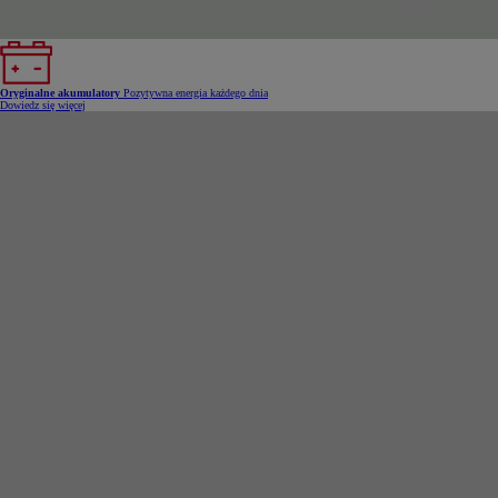
Oryginalne akumulatory
Pozytywna energia każdego dnia
Dowiedz się więcej