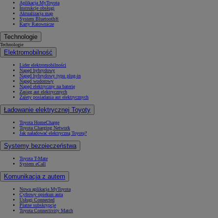
Aplikacja MyToyota
Instrukcje obsługi
Aktualizacja map
System Bluetooth®
Karty Ratownicze
Technologie
Technologie
Elektromobilność
Lider elektromobilności
Napęd hybrydowy
Napęd hybrydowy typu plug-in
Napęd wodorowy
Napęd elektryczny na baterię
Zasięg aut elektrycznych
Zalety posiadania aut elektrycznych
Ładowanie elektrycznej Toyoty
Toyota HomeCharge
Toyota Charging Network
Jak naładować elektryczną Toyotę?
Systemy bezpieczeństwa
Toyota T-Mate
System eCall
Komunikacja z autem
Nowa aplikacja MyToyota
Cyfrowy opiekun auta
Usługi Connected
Płatne subskrypcje
Toyota Connectivity Match