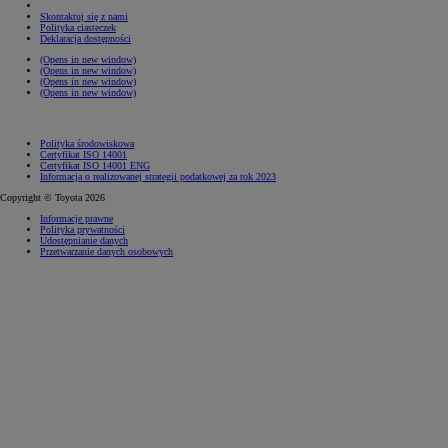
Skontaktuj się z nami
Polityka ciasteczek
Deklaracja dostępności
(Opens in new window)
(Opens in new window)
(Opens in new window)
(Opens in new window)
Polityka środowiskowa
Certyfikat ISO 14001
Certyfikat ISO 14001 ENG
Informacja o realizowanej strategii podatkowej za rok 2023
Copyright © Toyota 2026
Informacje prawne
Polityka prywatności
Udostępnianie danych
Przetwarzanie danych osobowych