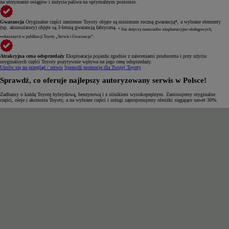
na utrzymanie osiągów i zużycia paliwa na optymalnym poziomie.
Gwarancja
Oryginalne części zamienne Toyoty objęte są minimum roczną gwarancją*, a wybrane elementy
(np. akumulatory) objęte są 3-letnią gwarancją fabryczną.
* Nie dotyczy materiałów eksploatacyjno-obsługowych,
wskazanych w publikacji Toyoty „Serwis i Gwarancja”.
Atrakcyjna cena odsprzedaży
Eksploatacja pojazdu zgodnie z zaleceniami producenta i przy użyciu
oryginalnych części Toyoty pozytywnie wpływa na jego cenę odsprzedaży.
Umów się na przegląd / serwis
Sprawdź promocje dla Twojej Toyoty
Sprawdź, co oferuje najlepszy autoryzowany serwis w Polsce!
Zadbamy o każdą Toyotę hybrydową, benzynową i z silnikiem wysokoprężnym. Zastosujemy oryginalne
części, oleje i akcesoria Toyoty, a na wybrane części i usługi zaproponujemy obniżki sięgające nawet 30%.