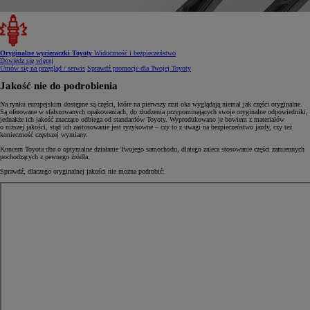
Oryginalne wycieraczki Toyoty
Widoczność i bezpieczeństwo
Dowiedz się więcej
Umów się na przegląd / serwis
Sprawdź promocje dla Twojej Toyoty
Jakość nie do podrobienia
Na rynku europejskim dostępne są części, które na pierwszy rzut oka wyglądają niemal jak części oryginalne.
Są oferowane w sfałszowanych opakowaniach, do złudzenia przypominających swoje oryginalne odpowiedniki,
jednakże ich jakość znacząco odbiega od standardów Toyoty. Wyprodukowano je bowiem z materiałów
o niższej jakości, stąd ich zastosowanie jest ryzykowne – czy to z uwagi na bezpieczeństwo jazdy, czy też
konieczność częstszej wymiany.
Koncern Toyota dba o optymalne działanie Twojego samochodu, dlatego zaleca stosowanie części zamiennych
pochodzących z pewnego źródła.
Sprawdź, dlaczego oryginalnej jakości nie można podrobić: