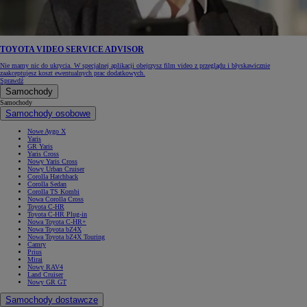
TOYOTA VIDEO SERVICE ADVISOR
Nie mamy nic do ukrycia. W specjalnej aplikacji obejrzysz film video z przeglądu i błyskawicznie
zaakceptujesz koszt ewentualnych prac dodatkowych.
Sprawdź
Samochody
Samochody
Samochody osobowe
Nowe Aygo X
Yaris
GR Yaris
Yaris Cross
Nowy Yaris Cross
Nowy Urban Cruiser
Corolla Hatchback
Corolla Sedan
Corolla TS Kombi
Nowa Corolla Cross
Toyota C-HR
Toyota C-HR Plug-in
Nowa Toyota C-HR+
Nowa Toyota bZ4X
Nowa Toyota bZ4X Touring
Camry
Prius
Mirai
Nowy RAV4
Land Cruiser
Nowy GR GT
Samochody dostawcze