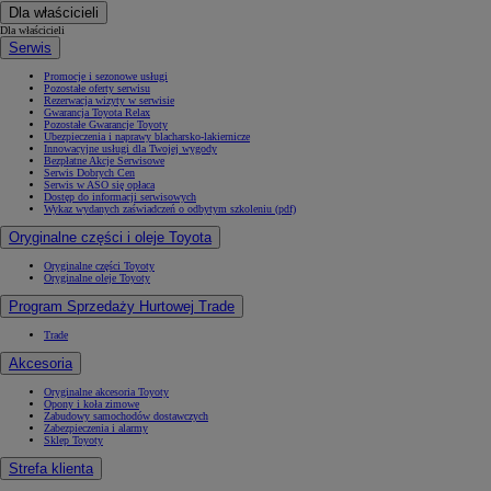
Dla właścicieli
Dla właścicieli
Serwis
Promocje i sezonowe usługi
Pozostałe oferty serwisu
Rezerwacja wizyty w serwisie
Gwarancja Toyota Relax
Pozostałe Gwarancje Toyoty
Ubezpieczenia i naprawy blacharsko-lakiernicze
Innowacyjne usługi dla Twojej wygody
Bezpłatne Akcje Serwisowe
Serwis Dobrych Cen
Serwis w ASO się opłaca
Dostęp do informacji serwisowych
Wykaz wydanych zaświadczeń o odbytym szkoleniu (pdf)
Oryginalne części i oleje Toyota
Oryginalne części Toyoty
Oryginalne oleje Toyoty
Program Sprzedaży Hurtowej Trade
Trade
Akcesoria
Oryginalne akcesoria Toyoty
Opony i koła zimowe
Zabudowy samochodów dostawczych
Zabezpieczenia i alarmy
Sklep Toyoty
Strefa klienta