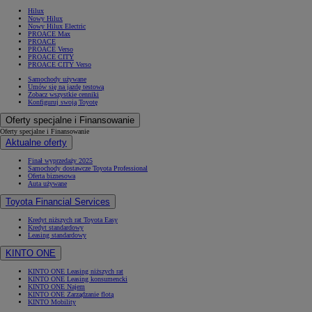
Hilux
Nowy Hilux
Nowy Hilux Electric
PROACE Max
PROACE
PROACE Verso
PROACE CITY
PROACE CITY Verso
Samochody używane
Umów się na jazdę testową
Zobacz wszystkie cenniki
Konfiguruj swoją Toyotę
Oferty specjalne i Finansowanie
Oferty specjalne i Finansowanie
Aktualne oferty
Finał wyprzedaży 2025
Samochody dostawcze Toyota Professional
Oferta biznesowa
Auta używane
Toyota Financial Services
Kredyt niższych rat Toyota Easy
Kredyt standardowy
Leasing standardowy
KINTO ONE
KINTO ONE Leasing niższych rat
KINTO ONE Leasing konsumencki
KINTO ONE Najem
KINTO ONE Zarządzanie flotą
KINTO Mobility