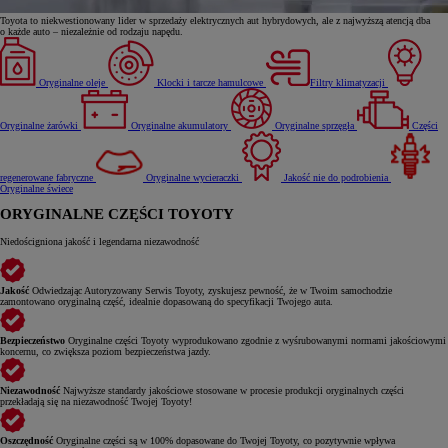
Toyota to niekwestionowany lider w sprzedaży elektrycznych aut hybrydowych, ale z najwyższą atencją dba
o każde auto – niezależnie od rodzaju napędu.
Oryginalne oleje
Klocki i tarcze hamulcowe
Filtry klimatyzacji
Oryginalne żarówki
Oryginalne akumulatory
Oryginalne sprzęgła
Części
regenerowane fabryczne
Oryginalne wycieraczki
Jakość nie do podrobienia
Oryginalne świece
ORYGINALNE CZĘŚCI TOYOTY
Niedościgniona jakość i legendarna niezawodność
Jakość
Odwiedzając Autoryzowany Serwis Toyoty, zyskujesz pewność, że w Twoim samochodzie
zamontowano oryginalną część, idealnie dopasowaną do specyfikacji Twojego auta.
Bezpieczeństwo
Oryginalne części Toyoty wyprodukowano zgodnie z wyśrubowanymi normami jakościowymi
koncernu, co zwiększa poziom bezpieczeństwa jazdy.
Niezawodność
Najwyższe standardy jakościowe stosowane w procesie produkcji oryginalnych części
przekładają się na niezawodność Twojej Toyoty!
Oszczędność
Oryginalne części są w 100% dopasowane do Twojej Toyoty, co pozytywnie wpływa