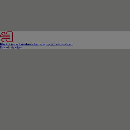
Klocki i tarcze hamulcowe
Zatrzymuj się, gdzie tylko chcesz
Dowiedz się więcej