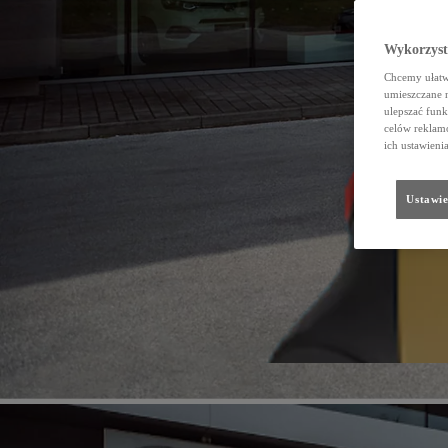
Wykorzystu
Chcemy ułatwi
umieszczane 
ulepszać funk
celów reklamo
ich ustawieni
Ustawie