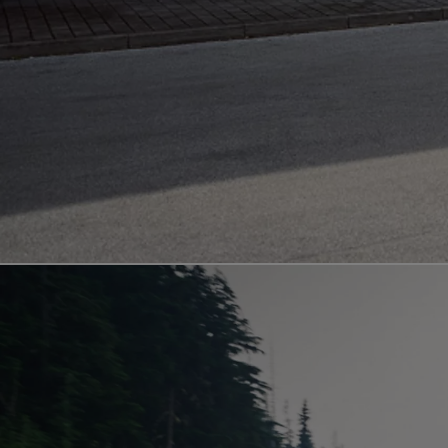
Od
81 900 zł
Yaris Cross
HYBRID