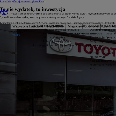
Przejdź do głównej zawartości
(Press Enter)
To nie wydatek, to inwestycja
Nowe samochody
Oferty specjalne
Toyota Walder Rumia
Świat Toyoty
Finansowanie
Ser
Sprawdź, co możesz zyskać, serwisując auto w Autoryzowanym Serwisie Toyoty.
Korzystanie z usług Autoryzowanego Serwisu Toyoty ma sporo zalet – zarówno tych bezpośrednich (doskonali fach
Sprawdź aktualne oferty
Kontakt
Świat Toyoty
Oferta dla firm
Se
Wszystkie kategorie
Hybrydowe
Miejskie
Sportowe
Elektryc
Aktualne promocje
Salon Rumia
Dlaczego Toyota?
Toyota Financial
Nowe Aygo X
Samochody dostawcze Toyota Professional
Centrum Likwidacji Szkód
O Toyocie
Kredyt n
HYBRID
Oferta biznesowa
O firmie
Toyota w Europie
Kredyt 
Auta używane
O nas
Fabryki Toyoty
Leasing
Rok potęgi 8 premier
Certyfikaty i nagrody
Toyota Way
Toyota Mobility
Toyota a środowisko
Norma WLTP
Klub Rekordowych Pr
Historyczne Modele
FAQ