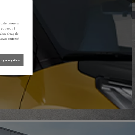
okie, które są
potrzeby i
także służą do
łatwo zmienić
uj wszystkie