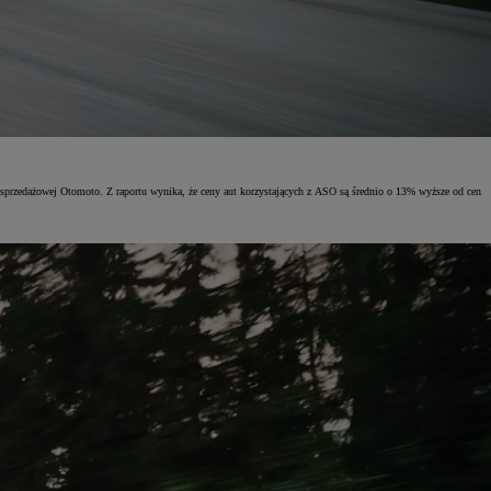
przedażowej Otomoto. Z raportu wynika, że ceny aut korzystających z ASO są średnio o 13% wyższe od cen