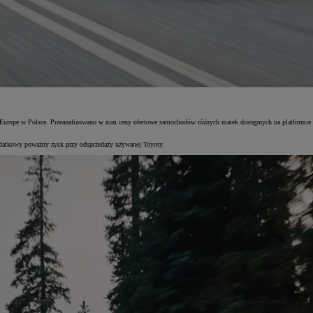
Europe w Polsce. Przeanalizowano w nim ceny ofertowe samochodów różnych marek dostępnych na platformie s
atkowy poważny zysk przy odsprzedaży używanej Toyoty.