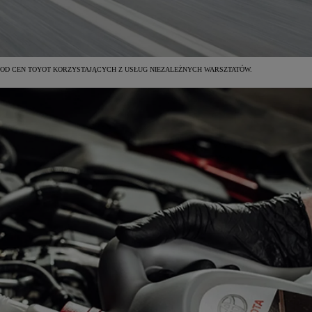
OD CEN TOYOT KORZYSTAJĄCYCH Z USŁUG NIEZALEŻNYCH WARSZTATÓW.