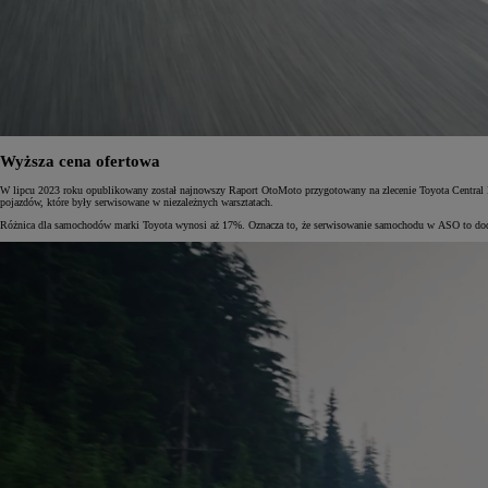
Wyższa cena ofertowa
W lipcu 2023 roku opublikowany został najnowszy Raport OtoMoto przygotowany na zlecenie Toyota Central 
pojazdów, które były serwisowane w niezależnych warsztatach.
Różnica dla samochodów marki Toyota wynosi aż 17%. Oznacza to, że serwisowanie samochodu w ASO to dod