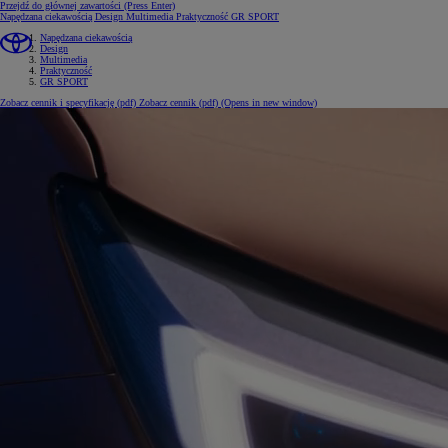
Przejdź do głównej zawartości
(Press Enter)
Napędzana ciekawością
Design
Multimedia
Praktyczność
GR SPORT
Napędzana ciekawością
Design
Multimedia
Praktyczność
GR SPORT
Zobacz cennik i specyfikację (pdf)
Zobacz cennik (pdf)
(Opens in new window)