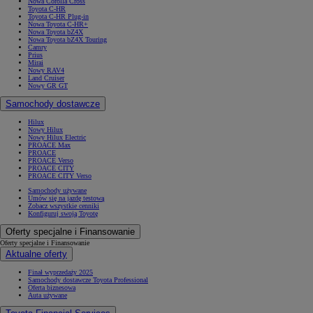
Nowa Corolla Cross
Toyota C-HR
Toyota C-HR Plug-in
Nowa Toyota C-HR+
Nowa Toyota bZ4X
Nowa Toyota bZ4X Touring
Camry
Prius
Mirai
Nowy RAV4
Land Cruiser
Nowy GR GT
Samochody dostawcze
Hilux
Nowy Hilux
Nowy Hilux Electric
PROACE Max
PROACE
PROACE Verso
PROACE CITY
PROACE CITY Verso
Samochody używane
Umów się na jazdę testową
Zobacz wszystkie cenniki
Konfiguruj swoją Toyotę
Oferty specjalne i Finansowanie
Oferty specjalne i Finansowanie
Aktualne oferty
Finał wyprzedaży 2025
Samochody dostawcze Toyota Professional
Oferta biznesowa
Auta używane