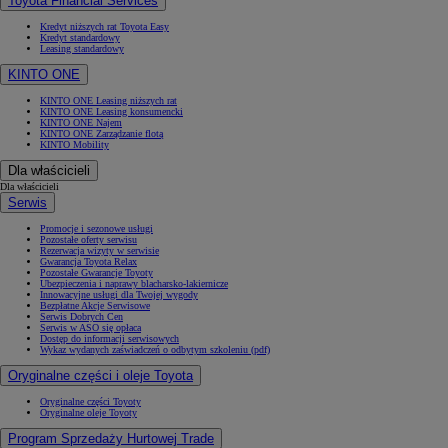
Toyota Financial Services
Kredyt niższych rat Toyota Easy
Kredyt standardowy
Leasing standardowy
KINTO ONE
KINTO ONE Leasing niższych rat
KINTO ONE Leasing konsumencki
KINTO ONE Najem
KINTO ONE Zarządzanie flotą
KINTO Mobility
Dla właścicieli
Dla właścicieli
Serwis
Promocje i sezonowe usługi
Pozostałe oferty serwisu
Rezerwacja wizyty w serwisie
Gwarancja Toyota Relax
Pozostałe Gwarancje Toyoty
Ubezpieczenia i naprawy blacharsko-lakiernicze
Innowacyjne usługi dla Twojej wygody
Bezpłatne Akcje Serwisowe
Serwis Dobrych Cen
Serwis w ASO się opłaca
Dostęp do informacji serwisowych
Wykaz wydanych zaświadczeń o odbytym szkoleniu (pdf)
Oryginalne części i oleje Toyota
Oryginalne części Toyoty
Oryginalne oleje Toyoty
Program Sprzedaży Hurtowej Trade