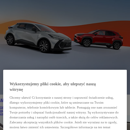
Wykorzystujemy pliki cookie, aby ulepszyć naszą
witrynę
Chcemy ułatwić Ci korzystanie z naszej strony i usprawnić świadczenie usług,
Aktualne promocje i korzyści na samochody Toyota
dlatego wykorzystujemy pliki cookie, które są umieszczane na Twoim
Odkryj aktualne promocje i korzyści na nowe samochody Toyota. Specjalne oferty dla klientów
komputerze, telefonie komórkowym lub tablecie. Pomagają one nam zrozumieć
indywidualnych czekają. Sprawdź aktualną ofertę.
Twoje potrzeby i ulepszać funkcjonalność naszej witryny. Są wykorzystywane do
Zobacz więcej
dostarczania usług i narzędzi osób trzecich, a także służą do celów reklamowych.
Zalecamy akceptację wszystkich plików cookie. Jeżeli nie wyrażasz na to zgody,
możesz łatwo zmienić ich ustawienia. Szczegółowe informacje na ten temat