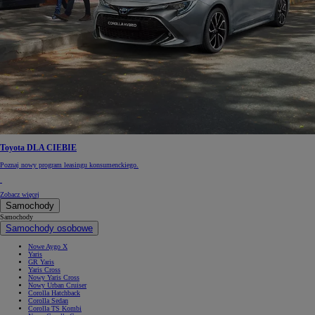
Toyota DLA CIEBIE
Poznaj nowy program leasingu konsumenckiego.
Zobacz więcej
Samochody
Samochody
Samochody osobowe
Nowe Aygo X
Yaris
GR Yaris
Yaris Cross
Nowy Yaris Cross
Nowy Urban Cruiser
Corolla Hatchback
Corolla Sedan
Corolla TS Kombi