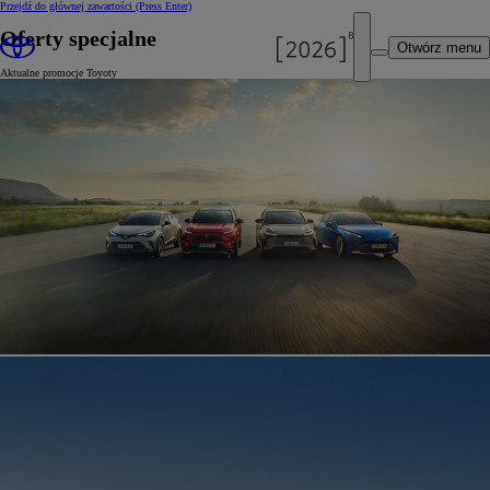
Przejdź do głównej zawartości
(Press Enter)
Oferty specjalne
Otwórz menu
Aktualne promocje Toyoty