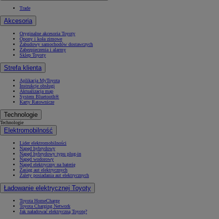
Trade
Akcesoria
Oryginalne akcesoria Toyoty
Opony i koła zimowe
Zabudowy samochodów dostawczych
Zabezpieczenia i alarmy
Sklep Toyoty
Strefa klienta
Aplikacja MyToyota
Instrukcje obsługi
Aktualizacja map
System Bluetooth®
Karty Ratownicze
Technologie
Technologie
Elektromobilność
Lider elektromobilności
Napęd hybrydowy
Napęd hybrydowy typu plug-in
Napęd wodorowy
Napęd elektryczny na baterię
Zasięg aut elektrycznych
Zalety posiadania aut elektrycznych
Ładowanie elektrycznej Toyoty
Toyota HomeCharge
Toyota Charging Network
Jak naładować elektryczną Toyotę?