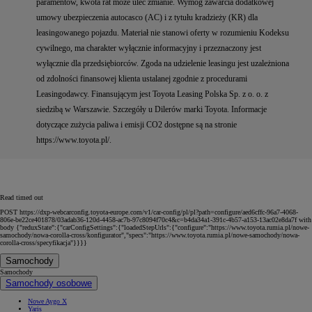
paramentów, kwota rat może ulec zmianie. Wymóg zawarcia dodatkowej
umowy ubezpieczenia autocasco (AC) i z tytułu kradzieży (KR) dla
leasingowanego pojazdu. Materiał nie stanowi oferty w rozumieniu Kodeksu
cywilnego, ma charakter wyłącznie informacyjny i przeznaczony jest
wyłącznie dla przedsiębiorców. Zgoda na udzielenie leasingu jest uzależniona
od zdolności finansowej klienta ustalanej zgodnie z procedurami
Leasingodawcy. Finansującym jest Toyota Leasing Polska Sp. z o. o. z
siedzibą w Warszawie. Szczegóły u Dilerów marki Toyota. Informacje
dotyczące zużycia paliwa i emisji CO2 dostępne są na stronie
https://www.toyota.pl/.
Read timed out
POST https://dxp-webcarconfig.toyota-europe.com/v1/car-config/pl/pl?path=configure/aed6cffc-96a7-4068-
806e-be22ce401878/03adab36-120d-4458-ac7b-97c8094f70c4&c=b4da34a1-391c-4b57-a153-13ac02e8da7f with
body {"reduxState":{"carConfigSettings":{"loadedStepUrls":{"configure":"https://www.toyota.rumia.pl/nowe-
samochody/nowa-corolla-cross/konfigurator","specs":"https://www.toyota.rumia.pl/nowe-samochody/nowa-
corolla-cross/specyfikacja"}}}}
Samochody
Samochody
Samochody osobowe
Nowe Aygo X
Yaris