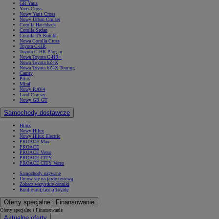
GR Yaris
Yaris Cross
Nowy Yaris Cross
Nowy Urban Cruiser
Corolla Hatchback
Corolla Sedan
Corolla TS Kombi
Nowa Corolla Cross
Toyota C-HR
Toyota C-HR Plug-in
Nowa Toyota C-HR+
Nowa Toyota bZ4X
Nowa Toyota bZ4X Touring
Camry
Prius
Mirai
Nowy RAV4
Land Cruiser
Nowy GR GT
Samochody dostawcze
Hilux
Nowy Hilux
Nowy Hilux Electric
PROACE Max
PROACE
PROACE Verso
PROACE CITY
PROACE CITY Verso
Samochody używane
Umów się na jazdę testową
Zobacz wszystkie cenniki
Konfiguruj swoją Toyotę
Oferty specjalne i Finansowanie
Oferty specjalne i Finansowanie
Aktualne oferty