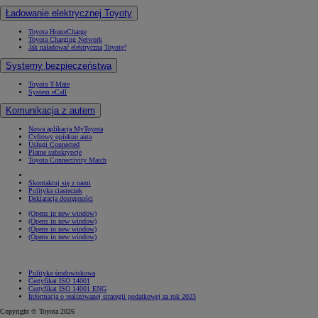
Ładowanie elektrycznej Toyoty
Toyota HomeCharge
Toyota Charging Network
Jak naładować elektryczną Toyotę?
Systemy bezpieczeństwa
Toyota T-Mate
System eCall
Komunikacja z autem
Nowa aplikacja MyToyota
Cyfrowy opiekun auta
Usługi Connected
Płatne subskrypcje
Toyota Connectivity Match
Skontaktuj się z nami
Polityka ciasteczek
Deklaracja dostępności
(Opens in new window)
(Opens in new window)
(Opens in new window)
(Opens in new window)
Polityka środowiskowa
Certyfikat ISO 14001
Certyfikat ISO 14001 ENG
Informacja o realizowanej strategii podatkowej za rok 2023
Copyright © Toyota 2026