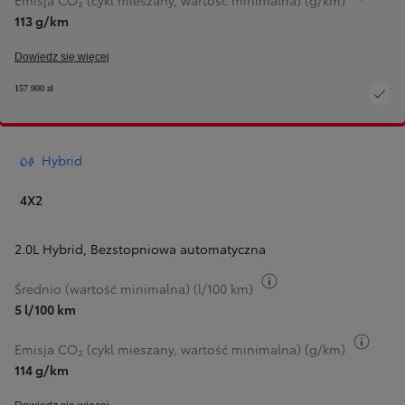
Emisja CO₂ (cykl mieszany, wartość minimalna) (g/km)
113 g/km
Dowiedz się więcej
157 900 zł
Hybrid
4X2
2.0L Hybrid
,
Bezstopniowa automatyczna
Przełącz informacje 
Średnio (wartość minimalna) (l/100 km)
5 l/100 km
Przeł
Emisja CO₂ (cykl mieszany, wartość minimalna) (g/km)
114 g/km