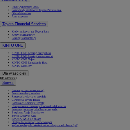
Finał wyprzedaży 2025
Samochody dostawcze Toyota Professional
Oferta biznesowa
Auta używane
Toyota Financial Services
Kredyt niższych rat Toyota Easy
Kredyt standardowy
Leasing standardowy
KINTO ONE
KINTO ONE Leasing niższych rat
KINTO ONE Leasing konsumencki
KINTO ONE Najem
KINTO ONE Zarządzanie flotą
KINTO Mobility
Dla właścicieli
Dla właścicieli
Serwis
Promocje i sezonowe usługi
Pozostałe oferty serwisu
Rezerwacja wizyty w serwisie
Gwarancja Toyota Relax
Pozostałe Gwarancje Toyoty
Ubezpieczenia i naprawy blacharsko-lakiernicze
Innowacyjne usługi dla Twojej wygody
Bezpłatne Akcje Serwisowe
Serwis Dobrych Cen
Serwis w ASO się opłaca
Dostęp do informacji serwisowych
Wykaz wydanych zaświadczeń o odbytym szkoleniu (pdf)