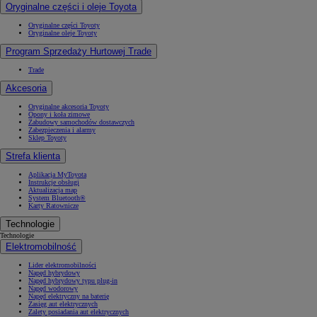
Oryginalne części i oleje Toyota
Oryginalne części Toyoty
Oryginalne oleje Toyoty
Program Sprzedaży Hurtowej Trade
Trade
Akcesoria
Oryginalne akcesoria Toyoty
Opony i koła zimowe
Zabudowy samochodów dostawczych
Zabezpieczenia i alarmy
Sklep Toyoty
Strefa klienta
Aplikacja MyToyota
Instrukcje obsługi
Aktualizacja map
System Bluetooth®
Karty Ratownicze
Technologie
Technologie
Elektromobilność
Lider elektromobilności
Napęd hybrydowy
Napęd hybrydowy typu plug-in
Napęd wodorowy
Napęd elektryczny na baterię
Zasięg aut elektrycznych
Zalety posiadania aut elektrycznych