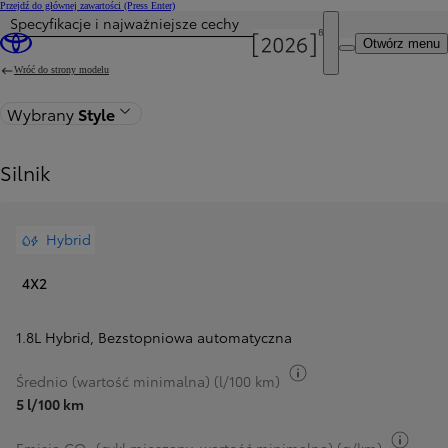
Przejdź do głównej zawartości
(Press Enter)
Specyfikacje i najważniejsze cechy
Otwórz menu
Wróć do strony modelu
Wybrany
Style
Silnik
Hybrid
4X2
1.8L Hybrid
,
Bezstopniowa automatyczna
Przełącz informacje 
Średnio (wartość minimalna) (l/100 km)
5 l/100 km
Przeł