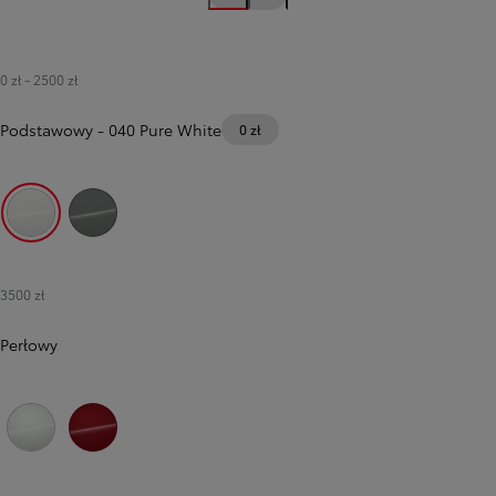
0 zł
-
2500 zł
Podstawowy
-
040 Pure White
0 zł
040 Pure White
6X3 Urban Khaki
3500 zł
Perłowy
089 Platinum White Pearl
3U5 Imperial Red