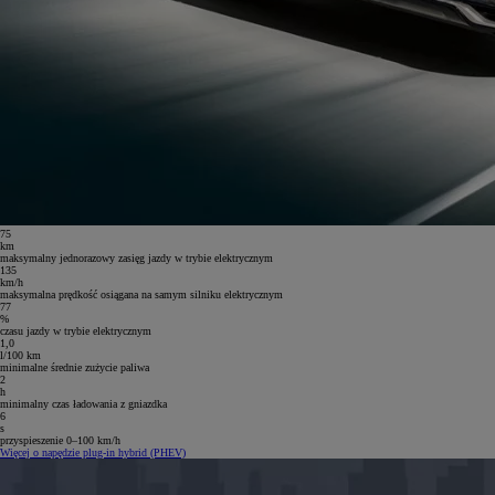
75
km
maksymalny jednorazowy zasięg jazdy w trybie elektrycznym
135
km/h
maksymalna prędkość osiągana na samym silniku elektrycznym
77
%
czasu jazdy w trybie elektrycznym
1,0
l/100 km
minimalne średnie zużycie paliwa
2
h
minimalny czas ładowania z gniazdka
6
s
przyspieszenie 0–100 km/h
Więcej o napędzie plug-in hybrid (PHEV)