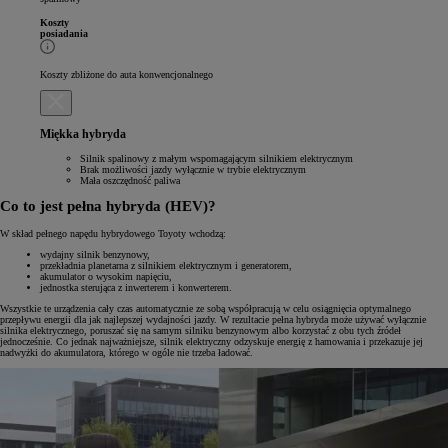
Koszty
posiadania
Koszty zbliżone do auta konwencjonalnego
Miękka hybryda
Silnik spalinowy z małym wspomagającym silnikiem elektrycznym
Brak możliwości jazdy wyłącznie w trybie elektrycznym
Mała oszczędność paliwa
Co to jest pełna hybryda (HEV)?
W skład pełnego napędu hybrydowego Toyoty wchodzą:
wydajny silnik benzynowy,
przekładnia planetarna z silnikiem elektrycznym i generatorem,
akumulator o wysokim napięciu,
jednostka sterująca z inwerterem i konwerterem.
Wszystkie te urządzenia cały czas automatycznie ze sobą współpracują w celu osiągnięcia optymalnego
przepływu energii dla jak najlepszej wydajności jazdy. W rezultacie pełna hybryda może używać wyłącznie
silnika elektrycznego, poruszać się na samym silniku benzynowym albo korzystać z obu tych źródeł
jednocześnie. Co jednak najważniejsze, silnik elektryczny odzyskuje energię z hamowania i przekazuje jej
nadwyżki do akumulatora, którego w ogóle nie trzeba ładować.