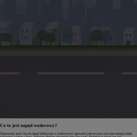
Co to jest napęd wodorowy?
Opracowany przez Toyotę napęd elektryczny z wodorowymi ogniwami paliwowymi wytwarza energię dzięki
połączeniu wodoru i tlenu. Jedynym efektem ubocznym tego jest woda. Dodatkowo proces ten jest