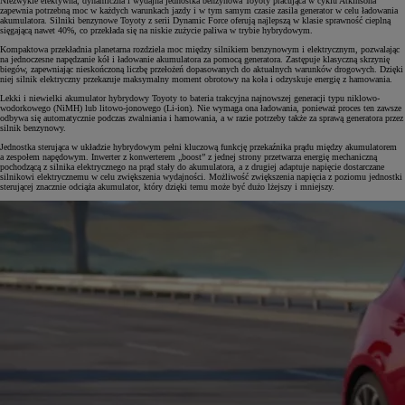
Niezwykle efektywna, dynamiczna i wydajna jednostka benzynowa Toyoty pracująca w cyklu Atkinsona
zapewnia potrzebną moc w każdych warunkach jazdy i w tym samym czasie zasila generator w celu ładowania
akumulatora. Silniki benzynowe Toyoty z serii Dynamic Force oferują najlepszą w klasie sprawność cieplną
sięgającą nawet 40%, co przekłada się na niskie zużycie paliwa w trybie hybrydowym.
Kompaktowa przekładnia planetarna rozdziela moc między silnikiem benzynowym i elektrycznym, pozwalając
na jednoczesne napędzanie kół i ładowanie akumulatora za pomocą generatora. Zastępuje klasyczną skrzynię
biegów, zapewniając nieskończoną liczbę przełożeń dopasowanych do aktualnych warunków drogowych. Dzięki
niej silnik elektryczny przekazuje maksymalny moment obrotowy na koła i odzyskuje energię z hamowania.
Lekki i niewielki akumulator hybrydowy Toyoty to bateria trakcyjna najnowszej generacji typu niklowo-
wodorkowego (NiMH) lub litowo-jonowego (Li-ion). Nie wymaga ona ładowania, ponieważ proces ten zawsze
odbywa się automatycznie podczas zwalniania i hamowania, a w razie potrzeby także za sprawą generatora przez
silnik benzynowy.
Jednostka sterująca w układzie hybrydowym pełni kluczową funkcję przekaźnika prądu między akumulatorem
a zespołem napędowym. Inwerter z konwerterem „boost” z jednej strony przetwarza energię mechaniczną
pochodzącą z silnika elektrycznego na prąd stały do akumulatora, a z drugiej adaptuje napięcie dostarczane
silnikowi elektrycznemu w celu zwiększenia wydajności. Możliwość zwiększenia napięcia z poziomu jednostki
sterującej znacznie odciąża akumulator, który dzięki temu może być dużo lżejszy i mniejszy.