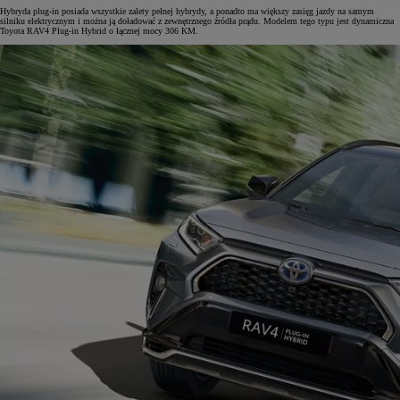
Hybryda plug-in posiada wszystkie zalety pełnej hybrydy, a ponadto ma większy zasięg jazdy na samym
silniku elektrycznym i można ją doładować z zewnętrznego źródła prądu. Modelem tego typu jest dynamiczna
Toyota RAV4 Plug-in Hybrid o łącznej mocy 306 KM.