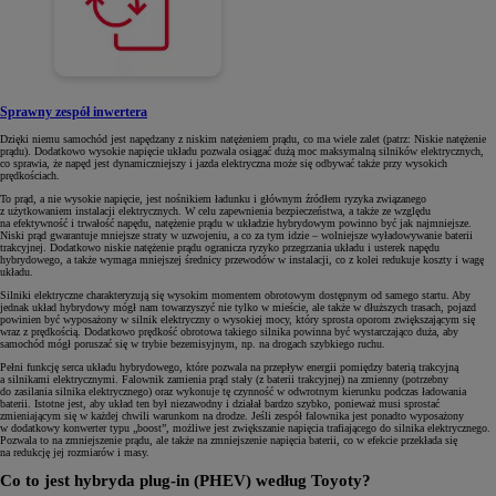
Sprawny zespół inwertera
Dzięki niemu samochód jest napędzany z niskim natężeniem prądu, co ma wiele zalet (patrz: Niskie natężenie
prądu). Dodatkowo wysokie napięcie układu pozwala osiągać dużą moc maksymalną silników elektrycznych,
co sprawia, że napęd jest dynamiczniejszy i jazda elektryczna może się odbywać także przy wysokich
prędkościach.
To prąd, a nie wysokie napięcie, jest nośnikiem ładunku i głównym źródłem ryzyka związanego
z użytkowaniem instalacji elektrycznych. W celu zapewnienia bezpieczeństwa, a także ze względu
na efektywność i trwałość napędu, natężenie prądu w układzie hybrydowym powinno być jak najmniejsze.
Niski prąd gwarantuje mniejsze straty w uzwojeniu, a co za tym idzie – wolniejsze wyładowywanie baterii
trakcyjnej. Dodatkowo niskie natężenie prądu ogranicza ryzyko przegrzania układu i usterek napędu
hybrydowego, a także wymaga mniejszej średnicy przewodów w instalacji, co z kolei redukuje koszty i wagę
układu.
Silniki elektryczne charakteryzują się wysokim momentem obrotowym dostępnym od samego startu. Aby
jednak układ hybrydowy mógł nam towarzyszyć nie tylko w mieście, ale także w dłuższych trasach, pojazd
powinien być wyposażony w silnik elektryczny o wysokiej mocy, który sprosta oporom zwiększającym się
wraz z prędkością. Dodatkowo prędkość obrotowa takiego silnika powinna być wystarczająco duża, aby
samochód mógł poruszać się w trybie bezemisyjnym, np. na drogach szybkiego ruchu.
Pełni funkcję serca układu hybrydowego, które pozwala na przepływ energii pomiędzy baterią trakcyjną
a silnikami elektrycznymi. Falownik zamienia prąd stały (z baterii trakcyjnej) na zmienny (potrzebny
do zasilania silnika elektrycznego) oraz wykonuje tę czynność w odwrotnym kierunku podczas ładowania
baterii. Istotne jest, aby układ ten był niezawodny i działał bardzo szybko, ponieważ musi sprostać
zmieniającym się w każdej chwili warunkom na drodze. Jeśli zespół falownika jest ponadto wyposażony
w dodatkowy konwerter typu „boost”, możliwe jest zwiększanie napięcia trafiającego do silnika elektrycznego.
Pozwala to na zmniejszenie prądu, ale także na zmniejszenie napięcia baterii, co w efekcie przekłada się
na redukcję jej rozmiarów i masy.
Co to jest hybryda plug-in (PHEV) według Toyoty?