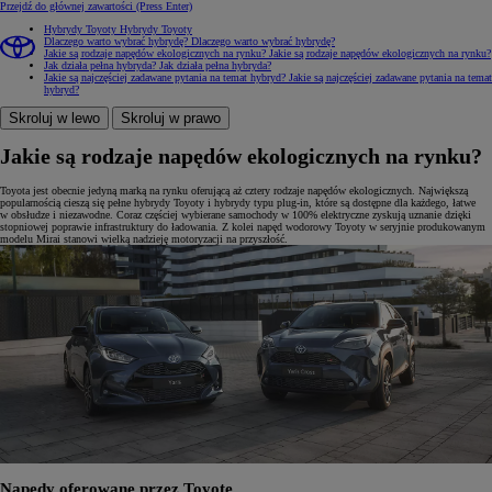
Przejdź do głównej zawartości
(Press Enter)
Hybrydy Toyoty
Hybrydy Toyoty
Dlaczego warto wybrać hybrydę?
Dlaczego warto wybrać hybrydę?
Jakie są rodzaje napędów ekologicznych na rynku?
Jakie są rodzaje napędów ekologicznych na rynku?
Jak działa pełna hybryda?
Jak działa pełna hybryda?
Jakie są najczęściej zadawane pytania na temat hybryd?
Jakie są najczęściej zadawane pytania na temat
hybryd?
Skroluj w lewo
Skroluj w prawo
Jakie są rodzaje napędów ekologicznych na rynku?
Toyota jest obecnie jedyną marką na rynku oferującą aż cztery rodzaje napędów ekologicznych. Największą
popularnością cieszą się pełne hybrydy Toyoty i hybrydy typu plug-in, które są dostępne dla każdego, łatwe
w obsłudze i niezawodne. Coraz częściej wybierane samochody w 100% elektryczne zyskują uznanie dzięki
stopniowej poprawie infrastruktury do ładowania. Z kolei napęd wodorowy Toyoty w seryjnie produkowanym
modelu Mirai stanowi wielką nadzieję motoryzacji na przyszłość.
Napędy oferowane przez Toyotę