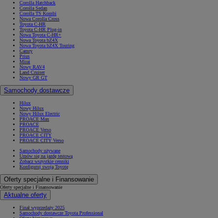
Corolla Hatchback
Corolla Sedan
Corolla TS Kombi
Nowa Corolla Cross
Toyota C-HR
Toyota C-HR Plug-in
Nowa Toyota C-HR+
Nowa Toyota bZ4X
Nowa Toyota bZ4X Touring
Camry
Prius
Mirai
Nowy RAV4
Land Cruiser
Nowy GR GT
Samochody dostawcze
Hilux
Nowy Hilux
Nowy Hilux Electric
PROACE Max
PROACE
PROACE Verso
PROACE CITY
PROACE CITY Verso
Samochody używane
Umów się na jazdę testową
Zobacz wszystkie cenniki
Konfiguruj swoją Toyotę
Oferty specjalne i Finansowanie
Oferty specjalne i Finansowanie
Aktualne oferty
Finał wyprzedaży 2025
Samochody dostawcze Toyota Professional