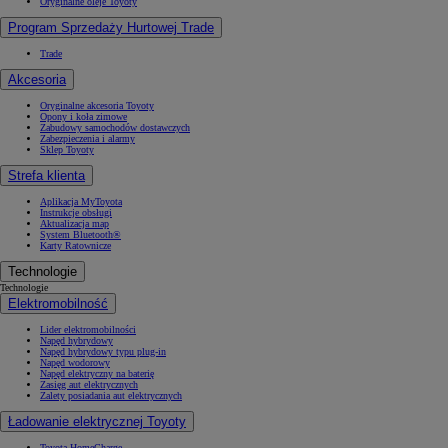
Oryginalne oleje Toyoty
Program Sprzedaży Hurtowej Trade
Trade
Akcesoria
Oryginalne akcesoria Toyoty
Opony i koła zimowe
Zabudowy samochodów dostawczych
Zabezpieczenia i alarmy
Sklep Toyoty
Strefa klienta
Aplikacja MyToyota
Instrukcje obsługi
Aktualizacja map
System Bluetooth®
Karty Ratownicze
Technologie
Technologie
Elektromobilność
Lider elektromobilności
Napęd hybrydowy
Napęd hybrydowy typu plug-in
Napęd wodorowy
Napęd elektryczny na baterię
Zasięg aut elektrycznych
Zalety posiadania aut elektrycznych
Ładowanie elektrycznej Toyoty
Toyota HomeCharge