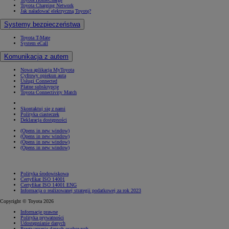
Toyota Charging Network
Jak naładować elektryczną Toyotę?
Systemy bezpieczeństwa
Toyota T-Mate
System eCall
Komunikacja z autem
Nowa aplikacja MyToyota
Cyfrowy opiekun auta
Usługi Connected
Płatne subskrypcje
Toyota Connectivity Match
Skontaktuj się z nami
Polityka ciasteczek
Deklaracja dostępności
(Opens in new window)
(Opens in new window)
(Opens in new window)
(Opens in new window)
Polityka środowiskowa
Certyfikat ISO 14001
Certyfikat ISO 14001 ENG
Informacja o realizowanej strategii podatkowej za rok 2023
Copyright © Toyota 2026
Informacje prawne
Polityka prywatności
Udostępnianie danych
Przetwarzanie danych osobowych