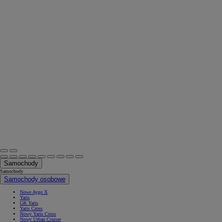
Samochody
Samochody
Samochody osobowe
Nowe Aygo X
Yaris
GR Yaris
Yaris Cross
Nowy Yaris Cross
Nowy Urban Cruiser