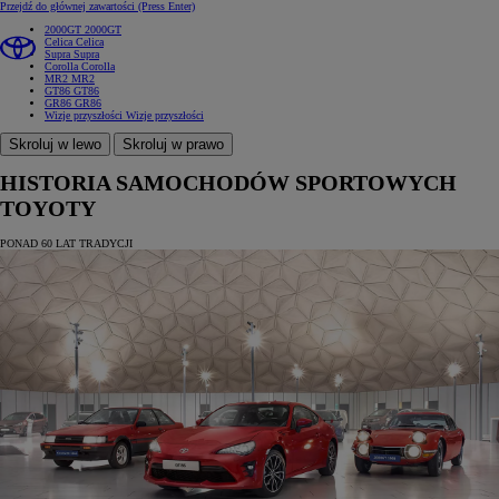
Przejdź do głównej zawartości
(Press Enter)
2000GT
2000GT
Celica
Celica
Supra
Supra
Corolla
Corolla
MR2
MR2
GT86
GT86
GR86
GR86
Wizje przyszłości
Wizje przyszłości
Skroluj w lewo
Skroluj w prawo
HISTORIA SAMOCHODÓW SPORTOWYCH
TOYOTY
PONAD 60 LAT TRADYCJI