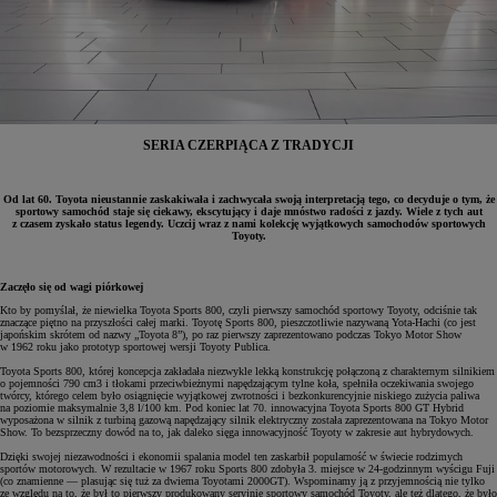
SERIA CZERPIĄCA Z TRADYCJI
Od lat 60. Toyota nieustannie zaskakiwała i zachwycała swoją interpretacją tego, co decyduje o tym, że
sportowy samochód staje się ciekawy, ekscytujący i daje mnóstwo radości z jazdy. Wiele z tych aut
z czasem zyskało status legendy. Uczcij wraz z nami kolekcję wyjątkowych samochodów sportowych
Toyoty.
Zaczęło się od wagi piórkowej
Kto by pomyślał, że niewielka Toyota Sports 800, czyli pierwszy samochód sportowy Toyoty, odciśnie tak
znaczące piętno na przyszłości całej marki. Toyotę Sports 800, pieszczotliwie nazywaną Yota-Hachi (co jest
japońskim skrótem od nazwy „Toyota 8”), po raz pierwszy zaprezentowano podczas Tokyo Motor Show
w 1962 roku jako prototyp sportowej wersji Toyoty Publica.
Toyota Sports 800, której koncepcja zakładała niezwykle lekką konstrukcję połączoną z charakternym silnikiem
o pojemności 790 cm3 i tłokami przeciwbieżnymi napędzającym tylne koła, spełniła oczekiwania swojego
twórcy, którego celem było osiągnięcie wyjątkowej zwrotności i bezkonkurencyjnie niskiego zużycia paliwa
na poziomie maksymalnie 3,8 l/100 km. Pod koniec lat 70. innowacyjna Toyota Sports 800 GT Hybrid
wyposażona w silnik z turbiną gazową napędzający silnik elektryczny została zaprezentowana na Tokyo Motor
Show. To bezsprzeczny dowód na to, jak daleko sięga innowacyjność Toyoty w zakresie aut hybrydowych.
Dzięki swojej niezawodności i ekonomii spalania model ten zaskarbił popularność w świecie rodzimych
sportów motorowych. W rezultacie w 1967 roku Sports 800 zdobyła 3. miejsce w 24-godzinnym wyścigu Fuji
(co znamienne — plasując się tuż za dwiema Toyotami 2000GT). Wspominamy ją z przyjemnością nie tylko
ze względu na to, że był to pierwszy produkowany seryjnie sportowy samochód Toyoty, ale też dlatego, że było