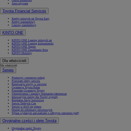
Oferta biznesowa
Auta używane
Toyota Financial Services
Kredyt niższych rat Toyota Easy
Kredyt standardowy
Leasing standardowy
KINTO ONE
KINTO ONE Leasing niższych rat
KINTO ONE Leasing konsumencki
KINTO ONE Najem
KINTO ONE Zarządzanie flotą
KINTO Mobility
Dla właścicieli
Dla właścicieli
Serwis
Promocje i sezonowe usługi
Pozostałe oferty serwisu
Rezerwacja wizyty w serwisie
Gwarancja Toyota Relax
Pozostałe Gwarancje Toyoty
Ubezpieczenia i naprawy blacharsko-lakiernicze
Innowacyjne usługi dla Twojej wygody
Bezpłatne Akcje Serwisowe
Serwis Dobrych Cen
Serwis w ASO się opłaca
Dostęp do informacji serwisowych
Wykaz wydanych zaświadczeń o odbytym szkoleniu (pdf)
Oryginalne części i oleje Toyota
Oryginalne części Toyoty