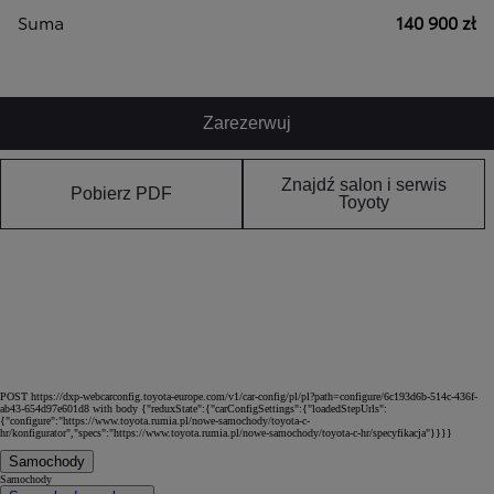
Suma
140 900 zł
Zarezerwuj
Znajdź salon i serwis
Pobierz PDF
Toyoty
POST https://dxp-webcarconfig.toyota-europe.com/v1/car-config/pl/pl?path=configure/6c193d6b-514c-436f-
ab43-654d97e601d8 with body {"reduxState":{"carConfigSettings":{"loadedStepUrls":
{"configure":"https://www.toyota.rumia.pl/nowe-samochody/toyota-c-
hr/konfigurator","specs":"https://www.toyota.rumia.pl/nowe-samochody/toyota-c-hr/specyfikacja"}}}}
Samochody
Samochody