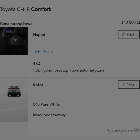
Toyota C-HR
Comfort
140 900 zł
Cena początkowa
Napęd
Edytuj
Napęd
Hybrid
4X2
1.8L Hybrid
,
Bezstopniowa automatyczna
Kolor
Edytuj
Kolor
040 Pure White
lakier podstawowy
W standardzie