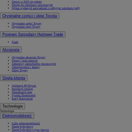
Serwis w ASO się opłaca
Dostęp do informacji serwisowych
Wykaz wydanych zaświadczeń o odbytym szkoleniu (pdf)
Oryginalne części i oleje Toyota
Oryginalne części Toyoty
Oryginalne oleje Toyoty
Program Sprzedaży Hurtowej Trade
Trade
Akcesoria
Oryginalne akcesoria Toyoty
Opony i koła zimowe
Zabudowy samochodów dostawczych
Zabezpieczenia i alarmy
Sklep Toyoty
Strefa klienta
Aplikacja MyToyota
Instrukcje obsługi
Aktualizacja map
System Bluetooth®
Karty Ratownicze
Technologie
Technologie
Elektromobilność
Lider elektromobilności
Napęd hybrydowy
Napęd hybrydowy typu plug-in