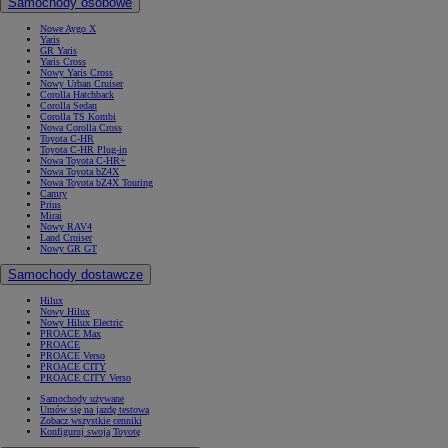
Samochody osobowe
Nowe Aygo X
Yaris
GR Yaris
Yaris Cross
Nowy Yaris Cross
Nowy Urban Cruiser
Corolla Hatchback
Corolla Sedan
Corolla TS Kombi
Nowa Corolla Cross
Toyota C-HR
Toyota C-HR Plug-in
Nowa Toyota C-HR+
Nowa Toyota bZ4X
Nowa Toyota bZ4X Touring
Camry
Prius
Mirai
Nowy RAV4
Land Cruiser
Nowy GR GT
Samochody dostawcze
Hilux
Nowy Hilux
Nowy Hilux Electric
PROACE Max
PROACE
PROACE Verso
PROACE CITY
PROACE CITY Verso
Samochody używane
Umów się na jazdę testową
Zobacz wszystkie cenniki
Konfiguruj swoją Toyotę