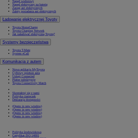
Napęd wodorowy
Napęd elektryczny na baterię
Zasięg aut elektrycznych
Zalety posiadania aut elektrycznych
Ładowanie elektrycznej Toyoty
Toyota HomeCharge
Toyota Charging Network
Jak naładować elektryczną Toyotę?
Systemy bezpieczeństwa
Toyota T-Mate
System eCall
Komunikacja z autem
Nowa aplikacja MyToyota
Cyfrowy opiekun auta
Usługi Connected
Płatne subskrypcje
Toyota Connectivity Match
Skontaktuj się z nami
Polityka ciasteczek
Deklaracja dostępności
(Opens in new window)
(Opens in new window)
(Opens in new window)
(Opens in new window)
Polityka środowiskowa
Certyfikat ISO 14001