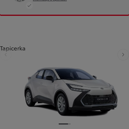
Tapicerka
Poprzedni
Nast