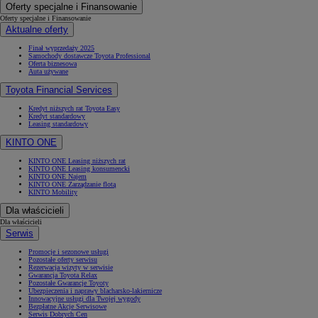
Oferty specjalne i Finansowanie
Oferty specjalne i Finansowanie
Aktualne oferty
Finał wyprzedaży 2025
Samochody dostawcze Toyota Professional
Oferta biznesowa
Auta używane
Toyota Financial Services
Kredyt niższych rat Toyota Easy
Kredyt standardowy
Leasing standardowy
KINTO ONE
KINTO ONE Leasing niższych rat
KINTO ONE Leasing konsumencki
KINTO ONE Najem
KINTO ONE Zarządzanie flotą
KINTO Mobility
Dla właścicieli
Dla właścicieli
Serwis
Promocje i sezonowe usługi
Pozostałe oferty serwisu
Rezerwacja wizyty w serwisie
Gwarancja Toyota Relax
Pozostałe Gwarancje Toyoty
Ubezpieczenia i naprawy blacharsko-lakiernicze
Innowacyjne usługi dla Twojej wygody
Bezpłatne Akcje Serwisowe
Serwis Dobrych Cen