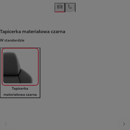
Tapicerka materiałowa czarna
W standardzie
Tapicerka
materiałowa czarna
Poprzedni
Nast