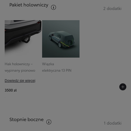
Pakiet holowniczy
Zobacz opis pakietów
2 dodatki
Hak holowniczy –
Wiązka
wypinany pionowo
elektryczna 13 PIN
Dowiedz się więcej
3500 zł
Stopnie boczne
Zobacz opis pakietów
1 dodatki