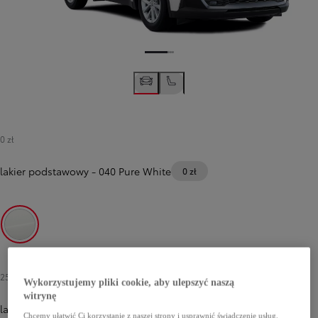
0 zł
lakier podstawowy
-
040 Pure White
0 zł
040 Pure White
2500 zł
-
3500 zł
Wykorzystujemy pliki cookie, aby ulepszyć naszą
witrynę
lakier metalizowany
Chcemy ułatwić Ci korzystanie z naszej strony i usprawnić świadczenie usług,