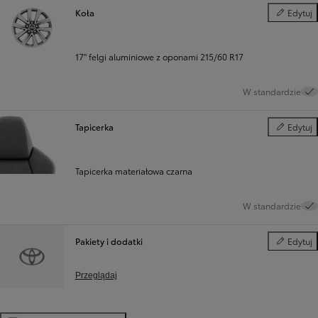
Koła
Edytuj
Koła
17" felgi aluminiowe z oponami 215/60 R17
W standardzie
Tapicerka
Edytuj
Tapicerka
Tapicerka materiałowa czarna
W standardzie
Pakiety i dodatki
Edytuj
Pakiety i d
Przeglądaj