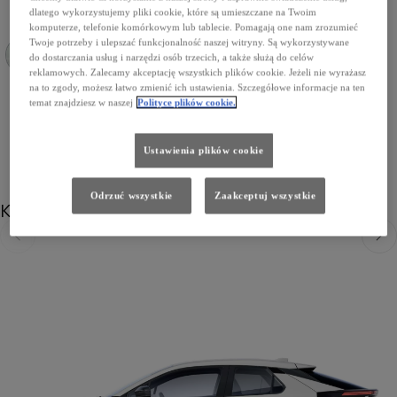
dlatego wykorzystujemy pliki cookie, które są umieszczane na Twoim
komputerze, telefonie komórkowym lub tablecie. Pomagają one nam zrozumieć
Twoje potrzeby i ulepszać funkcjonalność naszej witryny. Są wykorzystywane
do dostarczania usług i narzędzi osób trzecich, a także służą do celów
reklamowych. Zalecamy akceptację wszystkich plików cookie. Jeżeli nie wyrażasz
089 Platinum White Pearl
209 Eclipse Black
1L0 Shimmering Silver
785 Dark Teal
3U5 Imperial Red
1M2 Storm Grey
8N8 Dark Blue
na to zgody, możesz łatwo zmienić ich ustawienia. Szczegółowe informacje na ten
temat znajdziesz w naszej
Polityce plików cookie.
Ustawienia plików cookie
Odrzuć wszystkie
Zaakceptuj wszystkie
Koła
Poprzedni
Nast