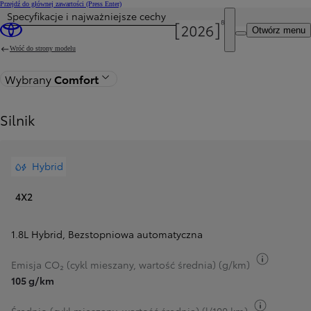
Przejdź do głównej zawartości
(Press Enter)
Specyfikacje i najważniejsze cechy
Otwórz menu
Wróć do strony modelu
Wybrany
Comfort
Silnik
Hybrid
4X2
1.8L Hybrid
,
Bezstopniowa automatyczna
Przełącz
Emisja CO₂ (cykl mieszany, wartość średnia) (g/km)
105 g/km
Przełącz 