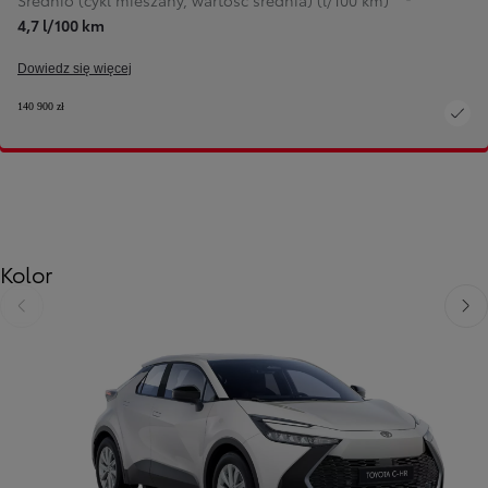
Średnio (cykl mieszany, wartość średnia) (l/100 km)
4,7 l/100 km
Dowiedz się więcej
140 900 zł
Kolor
Poprzedni
Nast