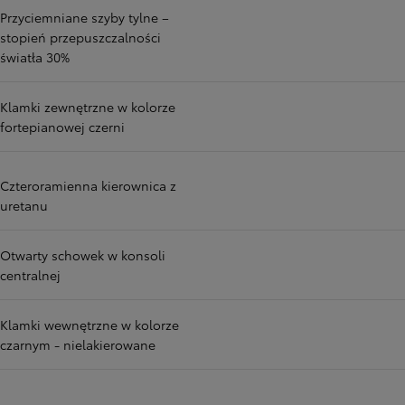
Przyciemniane szyby tylne –
stopień przepuszczalności
światła 30%
Klamki zewnętrzne w kolorze
fortepianowej czerni
Czteroramienna kierownica z
uretanu
Otwarty schowek w konsoli
centralnej
Klamki wewnętrzne w kolorze
czarnym - nielakierowane