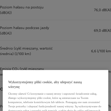
Poziom hałasu na postoju
76,0 dB(A)
(dB(A))
Poziom hałasu podczas jazdy
69,0 dB(A)
(dB(A))
Średnio (cykl mieszany, wartość
6,6 l/100 km
średnia) (l/100 km)
Emisja CO₂ (cykl mieszany,
149 g/km
wartość średnia) (g/km)
Wykorzystujemy pliki cookie, aby ulepszyć naszą
witrynę
Osiągi
Chcemy ułatwić Ci korzystanie z naszej strony i usprawnić świadczenie usług,
dlatego wykorzystujemy pliki cookie, które są umieszczane na Twoim
komputerze, telefonie komórkowym lub tablecie. Pomagają one nam zrozumieć
Prędkość maksymalna (km/h)
177 km/h
Twoje potrzeby i ulepszać funkcjonalność naszej witryny. Są wykorzystywane do
dostarczania usług i narzędzi osób trzecich, a także służą do celów reklamowych.