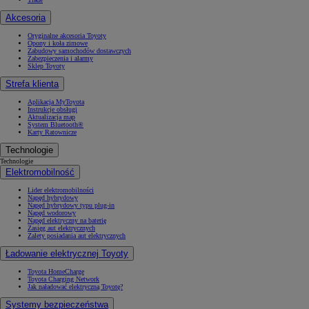
Akcesoria
Oryginalne akcesoria Toyoty
Opony i koła zimowe
Zabudowy samochodów dostawczych
Zabezpieczenia i alarmy
Sklep Toyoty
Strefa klienta
Aplikacja MyToyota
Instrukcje obsługi
Aktualizacja map
System Bluetooth®
Karty Ratownicze
Technologie
Technologie
Elektromobilność
Lider elektromobilności
Napęd hybrydowy
Napęd hybrydowy typu plug-in
Napęd wodorowy
Napęd elektryczny na baterię
Zasięg aut elektrycznych
Zalety posiadania aut elektrycznych
Ładowanie elektrycznej Toyoty
Toyota HomeCharge
Toyota Charging Network
Jak naładować elektryczną Toyotę?
Systemy bezpieczeństwa