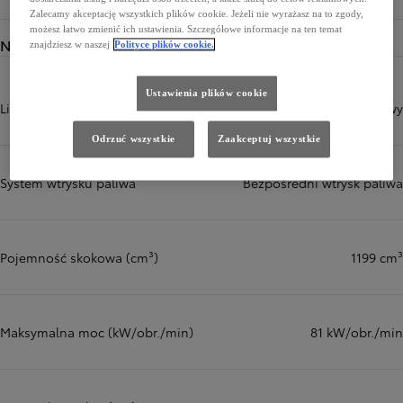
Zalecamy akceptację wszystkich plików cookie. Jeżeli nie wyrażasz na to zgody,
możesz łatwo zmienić ich ustawienia. Szczegółowe informacje na ten temat
Napęd
znajdziesz w naszej
Polityce plików cookie.
Ustawienia plików cookie
Liczba i układ cylindrów
3-cylindrowy rzędowy
Odrzuć wszystkie
Zaakceptuj wszystkie
System wtrysku paliwa
Bezpośredni wtrysk paliwa
Pojemność skokowa (cm³)
1199 cm³
Maksymalna moc (kW/obr./min)
81 kW/obr./min