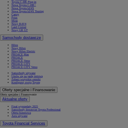
Toyota C-HR Plug-in
Nowa Toyota C-HR+
Nowa Toyota bZ4X
Nowa Toyota bZ4X Touring
Camry
Prius
Mirai
Nowy RAV4
Land Cruiser
Nowy GR GT
Samochody dostawcze
Hilux
Nowy Hilux
Nowy Hilux Electric
PROACE Max
PROACE
PROACE Verso
PROACE CITY
PROACE CITY Verso
Samochody używane
Umów się na jazdę testową
Zobacz wszystkie cenniki
Konfiguruj swoją Toyotę
Oferty specjalne i Finansowanie
Oferty specjalne i Finansowanie
Aktualne oferty
Finał wyprzedaży 2025
Samochody dostawcze Toyota Professional
Oferta biznesowa
Auta używane
Toyota Financial Services