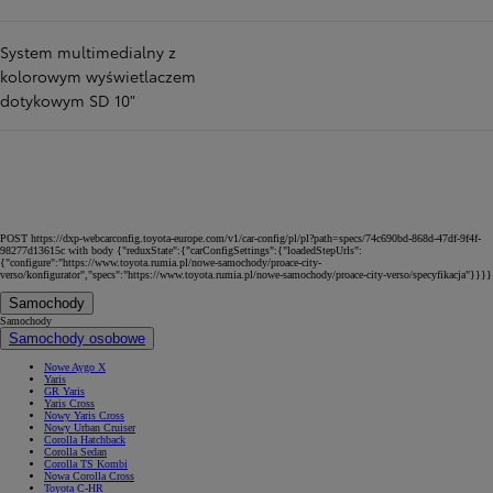
System multimedialny z
kolorowym wyświetlaczem
dotykowym SD 10"
POST https://dxp-webcarconfig.toyota-europe.com/v1/car-config/pl/pl?path=specs/74c690bd-868d-47df-9f4f-
98277d13615c with body {"reduxState":{"carConfigSettings":{"loadedStepUrls":
{"configure":"https://www.toyota.rumia.pl/nowe-samochody/proace-city-
verso/konfigurator","specs":"https://www.toyota.rumia.pl/nowe-samochody/proace-city-verso/specyfikacja"}}}}
Samochody
Samochody
Samochody osobowe
Nowe Aygo X
Yaris
GR Yaris
Yaris Cross
Nowy Yaris Cross
Nowy Urban Cruiser
Corolla Hatchback
Corolla Sedan
Corolla TS Kombi
Nowa Corolla Cross
Toyota C-HR