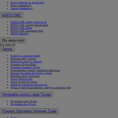
Kredyt niższych rat Toyota Easy
Kredyt standardowy
Leasing standardowy
KINTO ONE
KINTO ONE Leasing niższych rat
KINTO ONE Leasing konsumencki
KINTO ONE Najem
KINTO ONE Zarządzanie flotą
KINTO Mobility
Dla właścicieli
Dla właścicieli
Serwis
Promocje i sezonowe usługi
Pozostałe oferty serwisu
Rezerwacja wizyty w serwisie
Gwarancja Toyota Relax
Pozostałe Gwarancje Toyoty
Ubezpieczenia i naprawy blacharsko-lakiernicze
Innowacyjne usługi dla Twojej wygody
Bezpłatne Akcje Serwisowe
Serwis Dobrych Cen
Serwis w ASO się opłaca
Dostęp do informacji serwisowych
Wykaz wydanych zaświadczeń o odbytym szkoleniu (pdf)
Oryginalne części i oleje Toyota
Oryginalne części Toyoty
Oryginalne oleje Toyoty
Program Sprzedaży Hurtowej Trade
Trade