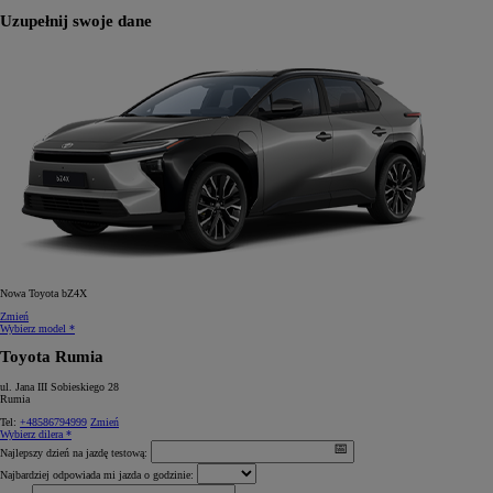
Uzupełnij swoje dane
Nowa Toyota bZ4X
Zmień
Wybierz model *
Toyota Rumia
ul. Jana III Sobieskiego 28
Rumia
Tel:
+48586794999
Zmień
Wybierz dilera *
Najlepszy dzień na jazdę testową:
Najbardziej odpowiada mi jazda o godzinie: