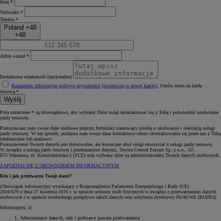
Imię *
Nazwisko *
Telefon *
Poland +48
+48
Adres e-mail *
Dodatkowa wiadomość (opcjonalne)
Rozumiem informację
o polityce prywatności (otwiera się w nowej karcie)
.
Umów mnie na jazdę
testową.*
Wyślij
Pola oznaczone * są obowiązkowe, aby wybrany Diler mógł skontaktować się z Tobą i potwierdzić umówienie
jazdy testowej.
Pozostawiasz nam swoje dane osobowe poprzez formularz stanowiący prośbę o umówienie i realizację usługi
jazdy testowej. W ten sposób, podajesz nam swoje dane kontaktowe celem skontaktowania się przez nas z Tobą
telefonicznie lub mailowo.
Pozostawienie Twoich danych jest dobrowolne, ale konieczne abyś mógł skorzystać z usługi jazdy testowej.
W związku z usługą jazdy testowej i przekazanymi danymi, Toyota Central Europe Sp. z o.o., 02-
673 Warszawa, ul. Konstruktorska 5 (TCE) oraz wybrany diler są administratorami Twoich danych osobowych.
ZAPOZNAJ SIĘ Z OBOWIĄZKIEM INFORMACYJNYM
Kto i jak przetwarza Twoje dane?
(Obowiązek informacyjny wynikający z Rozporządzenia Parlamentu Europejskiego i Rady (UE)
2016/679 z dnia 27 kwietnia 2016 r. w sprawie ochrony osób fizycznych w związku z przetwarzaniem danych
osobowych i w sprawie swobodnego przepływu takich danych oraz uchylenia dyrektywy 95/46/WE (RODO))
Informujemy, iż:
Administrator danych, cele i podstawy prawne przetwarzania: