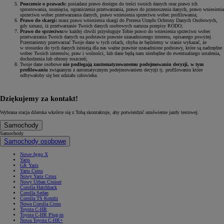
Pouczenie o prawach:
posiadasz prawo dostępu do treści swoich danych oraz prawo ich
sprostowania, usunięcia, ograniczenia przetwarzania, prawo do przenoszenia danych, prawo wniesienia
sprzeciwu wobec przetwarzania danych, prawo wniesienia sprzeciwu wobec profilowania;
Prawo do skargi:
masz prawo wniesienia skargi do Prezesa Urzędu Ochrony Danych Osobowych,
gdy uznasz, iż przetwarzanie Twoich danych osobowych narusza przepisy RODO;
Prawo do sprzeciwu:
w każdej chwili przysługuje Tobie prawo do wniesienia sprzeciwu wobec
przetwarzania Twoich danych na podstawie prawnie uzasadnionego interesu, opisanego powyżej.
Przestaniemy przetwarzać Twoje dane w tych celach, chyba że będziemy w stanie wykazać, że
w stosunku do tych danych istnieją dla nas ważne prawnie uzasadnione podstawy, które są nadrzędne
wobec Twoich interesów, praw i wolności, lub dane będą nam niezbędne do ewentualnego ustalenia,
dochodzenia lub obrony roszczeń;
Twoje dane osobowe
nie podlegają zautomatyzowanemu podejmowaniu decyzji, w tym
profilowaniu
związanym z automatycznym podejmowaniem decyzji tj. profilowaniu które
odbywałoby się bez udziału człowieka.
Dziękujemy za kontakt!
Wybrana stacja dilerska wkrótce się z Tobą skontaktuje, aby potwierdzić umówienie jazdy testowej.
Samochody
Samochody
Samochody osobowe
Nowe Aygo X
Yaris
GR Yaris
Yaris Cross
Nowy Yaris Cross
Nowy Urban Cruiser
Corolla Hatchback
Corolla Sedan
Corolla TS Kombi
Nowa Corolla Cross
Toyota C-HR
Toyota C-HR Plug-in
Nowa Toyota C-HR+