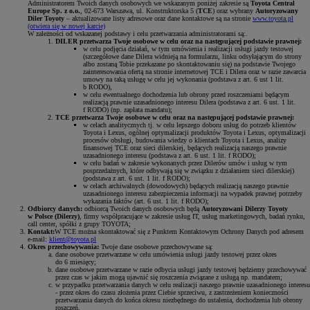
Administratorem Twoich danych osobowych we wskazanym poniżej zakresie są
Toyota Central
Europe Sp. z o.o.
, 02-673 Warszawa, ul. Konstruktorska 5 (
TCE
) oraz wybrany
Autoryzowany
Diler Toyoty
– aktualizowane listy adresowe oraz dane kontaktowe są na stronie
www.toyota.pl
(otwiera się w nowej karcie)
W zależności od wskazanej podstawy i celu przetwarzania administratorami są:.
DILER przetwarza Twoje osobowe w celu oraz na następującej podstawie prawnej:
w celu podjęcia działań, w tym umówienia i realizacji usługi jazdy testowej
(szczegółowe dane Dilera widnieją na formularzu, linku odsyłającym do strony
albo zostaną Tobie przekazane po skontaktowaniu się) na podstawie Twojego
zainteresowania ofertą na stronie internetowej TCE i Dilera oraz w razie zawarcia
umowy na taką usługę w celu jej wykonania (podstawa z art. 6 ust 1 lit.
b RODO),
w celu ewentualnego dochodzenia lub obrony przed roszczeniami będącym
realizacją prawnie uzasadnionego interesu Dilera (podstawa z art. 6 ust. 1 lit.
f RODO) (np. zapłata mandatu);
TCE przetwarza Twoje osobowe w celu oraz na następującej podstawie prawnej:
w celach analitycznych tj. w celu lepszego doboru usług do potrzeb klientów
Toyota i Lexus, ogólnej optymalizacji produktów Toyota i Lexus, optymalizacji
procesów obsługi, budowania wiedzy o klientach Toyota i Lexus, analizy
finansowej TCE oraz sieci dilerskiej, będących realizacją naszego prawnie
uzasadnionego interesu (podstawa z art. 6 ust. 1 lit. f RODO);
w celu badań w zakresie wykonanych przez Dilerów umów i usług w tym
posprzedażnych, które odbywają się w związku z działaniem sieci dilerskiej)
(podstawa z art. 6 ust. 1 lit. f RODO);
w celach archiwalnych (dowodowych) będących realizacją naszego prawnie
uzasadnionego interesu zabezpieczenia informacji na wypadek prawnej potrzeby
wykazania faktów (art. 6 ust. 1 lit. f RODO);
Odbiorcy danych:
odbiorcą Twoich danych osobowych będą
Autoryzowani Dilerzy Toyoty
w Polsce (Dilerzy)
, firmy współpracujące w zakresie usług IT, usług marketingowych, badań rynku,
call center, spółki z grupy TOYOTA;
Kontakt:
W TCE można skontaktować się z Punktem Kontaktowym Ochrony Danych pod adresem
e-mail:
klient@toyota.pl
Okres przechowywania:
Twoje dane osobowe przechowywane są:
dane osobowe przetwarzane w celu umówienia usługi jazdy testowej przez okres
do 6 miesięcy;
dane osobowe przetwarzane w razie odbycia usługi jazdy testowej będziemy przechowywać
przez czas w jakim mogą ujawnić się roszczenia związane z usługą np. mandatem;
w przypadku przetwarzania danych w celu realizacji naszego prawnie uzasadnionego interesu
- przez okres do czasu złożenia przez Ciebie sprzeciwu, z zastrzeżeniem konieczności
przetwarzania danych do końca okresu niezbędnego do ustalenia, dochodzenia lub obrony
roszczeń.