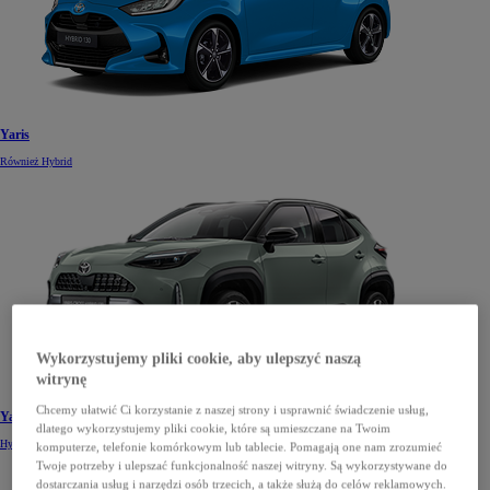
Yaris
Również Hybrid
Wykorzystujemy pliki cookie, aby ulepszyć naszą
witrynę
Chcemy ułatwić Ci korzystanie z naszej strony i usprawnić świadczenie usług,
Yaris Cross
dlatego wykorzystujemy pliki cookie, które są umieszczane na Twoim
Hybrid
komputerze, telefonie komórkowym lub tablecie. Pomagają one nam zrozumieć
Twoje potrzeby i ulepszać funkcjonalność naszej witryny. Są wykorzystywane do
dostarczania usług i narzędzi osób trzecich, a także służą do celów reklamowych.