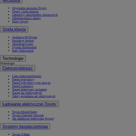
Akcesoria
Oryginalne akcesoria Toyoty
Opony i koła zimowe
Zabudowy samochodów dostawczych
Zabezpieczenia i alarmy
Sklep Toyoty
Strefa klienta
Aplikacja MyToyota
Instrukcje obsługi
Aktualizacja map
System Bluetooth®
Karty Ratownicze
Technologie
Technologie
Elektromobilność
Lider elektromobilności
Napęd hybrydowy
Napęd hybrydowy typu plug-in
Napęd wodorowy
Napęd elektryczny na baterię
Zasięg aut elektrycznych
Zalety posiadania aut elektrycznych
Ładowanie elektrycznej Toyoty
Toyota HomeCharge
Toyota Charging Network
Jak naładować elektryczną Toyotę?
Systemy bezpieczeństwa
Toyota T-Mate