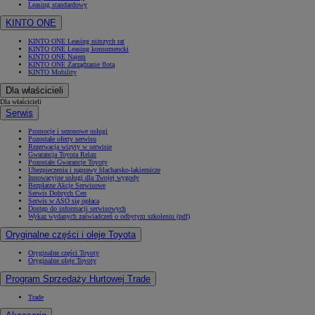
Leasing standardowy
KINTO ONE
KINTO ONE Leasing niższych rat
KINTO ONE Leasing konsumencki
KINTO ONE Najem
KINTO ONE Zarządzanie flotą
KINTO Mobility
Dla właścicieli
Dla właścicieli
Serwis
Promocje i sezonowe usługi
Pozostałe oferty serwisu
Rezerwacja wizyty w serwisie
Gwarancja Toyota Relax
Pozostałe Gwarancje Toyoty
Ubezpieczenia i naprawy blacharsko-lakiernicze
Innowacyjne usługi dla Twojej wygody
Bezpłatne Akcje Serwisowe
Serwis Dobrych Cen
Serwis w ASO się opłaca
Dostęp do informacji serwisowych
Wykaz wydanych zaświadczeń o odbytym szkoleniu (pdf)
Oryginalne części i oleje Toyota
Oryginalne części Toyoty
Oryginalne oleje Toyoty
Program Sprzedaży Hurtowej Trade
Trade