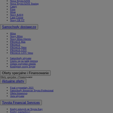
Nowa Toyota bZ4X
Nowa Toyota bZ4X Touring
Camry
Prius
Mirai
Nowy RAV4
Land Cruiser
Nowy GR GT
Samochody dostawcze
Hilux
Nowy Hilux
Nowy Hilux Electric
PROACE Max
PROACE
PROACE Verso
PROACE CITY
PROACE CITY Verso
Samochody używane
Umów się na jazdę testową
Zobacz wszystkie cenniki
Konfiguruj swoją Toyotę
Oferty specjalne i Finansowanie
Oferty specjalne i Finansowanie
Aktualne oferty
Finał wyprzedaży 2025
Samochody dostawcze Toyota Professional
Oferta biznesowa
Auta używane
Toyota Financial Services
Kredyt niższych rat Toyota Easy
Kredyt standardowy