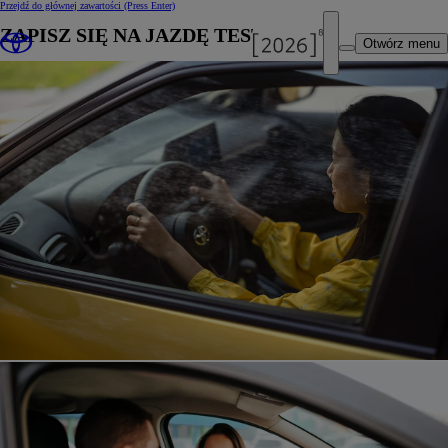
Przejdź do głównej zawartości
(Press Enter)
ZAPISZ SIĘ NA JAZDĘ TESTOWĄ
Otwórz menu